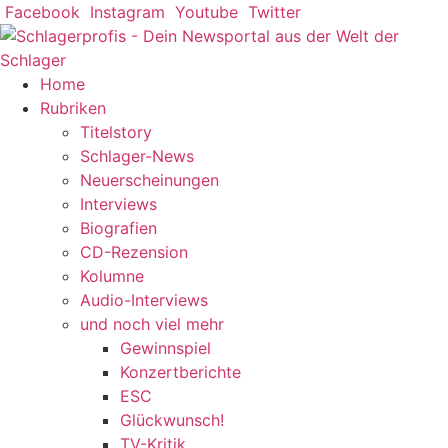
Zum
Facebook
Instagram
Youtube
Twitter
Inhalt
springen
Home
Rubriken
Titelstory
Schlager-News
Neuerscheinungen
Interviews
Biografien
CD-Rezension
Kolumne
Audio-Interviews
und noch viel mehr
Gewinnspiel
Konzertberichte
ESC
Glückwunsch!
TV-Kritik