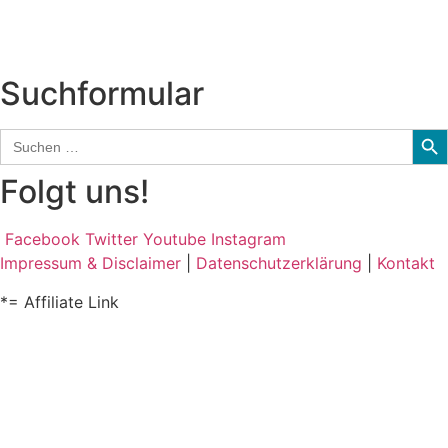
Kolumne
Audio-Interviews
und mehr…
Suchformular
Sear
Search
for:
Folgt uns!
Facebook
Twitter
Youtube
Instagram
Impressum & Disclaimer
|
Datenschutzerklärung
|
Kontakt
*= Affiliate Link