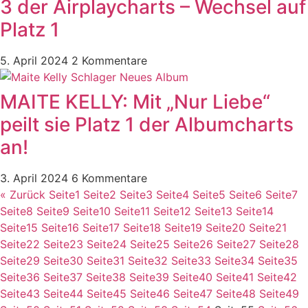
3 der Airplaycharts – Wechsel auf
Platz 1
5. April 2024
2 Kommentare
MAITE KELLY: Mit „Nur Liebe“
peilt sie Platz 1 der Albumcharts
an!
3. April 2024
6 Kommentare
« Zurück
Seite
1
Seite
2
Seite
3
Seite
4
Seite
5
Seite
6
Seite
7
Seite
8
Seite
9
Seite
10
Seite
11
Seite
12
Seite
13
Seite
14
Seite
15
Seite
16
Seite
17
Seite
18
Seite
19
Seite
20
Seite
21
Seite
22
Seite
23
Seite
24
Seite
25
Seite
26
Seite
27
Seite
28
Seite
29
Seite
30
Seite
31
Seite
32
Seite
33
Seite
34
Seite
35
Seite
36
Seite
37
Seite
38
Seite
39
Seite
40
Seite
41
Seite
42
Seite
43
Seite
44
Seite
45
Seite
46
Seite
47
Seite
48
Seite
49