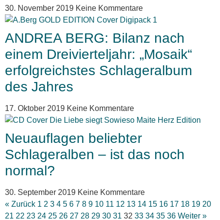
30. November 2019
Keine Kommentare
ANDREA BERG: Bilanz nach
einem Dreivierteljahr: „Mosaik“
erfolgreichstes Schlageralbum
des Jahres
17. Oktober 2019
Keine Kommentare
Neuauflagen beliebter
Schlageralben – ist das noch
normal?
30. September 2019
Keine Kommentare
« Zurück
1
2
3
4
5
6
7
8
9
10
11
12
13
14
15
16
17
18
19
20
21
22
23
24
25
26
27
28
29
30
31
32
33
34
35
36
Weiter »