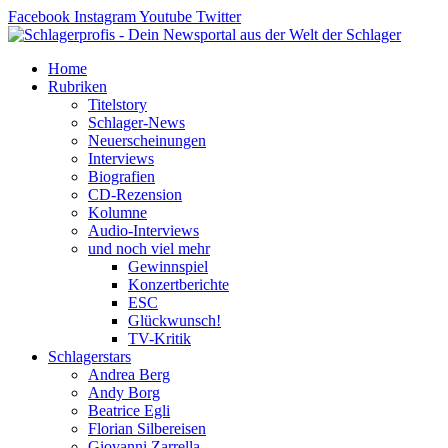
Zum
Facebook
Instagram
Youtube
Twitter
Inhalt
springen
Home
Rubriken
Titelstory
Schlager-News
Neuerscheinungen
Interviews
Biografien
CD-Rezension
Kolumne
Audio-Interviews
und noch viel mehr
Gewinnspiel
Konzertberichte
ESC
Glückwunsch!
TV-Kritik
Schlagerstars
Andrea Berg
Andy Borg
Beatrice Egli
Florian Silbereisen
Giovanni Zarrella