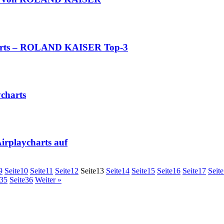
harts – ROLAND KAISER Top-3
charts
laycharts auf
9
Seite
10
Seite
11
Seite
12
Seite
13
Seite
14
Seite
15
Seite
16
Seite
17
Seite
35
Seite
36
Weiter »