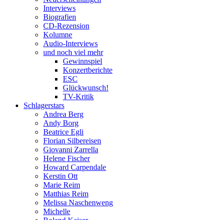
Interviews
Biografien
CD-Rezension
Kolumne
Audio-Interviews
und noch viel mehr
Gewinnspiel
Konzertberichte
ESC
Glückwunsch!
TV-Kritik
Schlagerstars
Andrea Berg
Andy Borg
Beatrice Egli
Florian Silbereisen
Giovanni Zarrella
Helene Fischer
Howard Carpendale
Kerstin Ott
Marie Reim
Matthias Reim
Melissa Naschenweng
Michelle