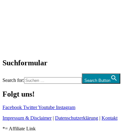
Titelstory
SchlagerNews
Neuerscheinungen
Interviews
Biographien
CD-Rezension
Kolumne
Audio-Interviews
und mehr…
Suchformular
Search for:
Search Button
Folgt uns!
Facebook
Twitter
Youtube
Instagram
Impressum & Disclaimer
|
Datenschutzerklärung
|
Kontakt
*= Affiliate Link