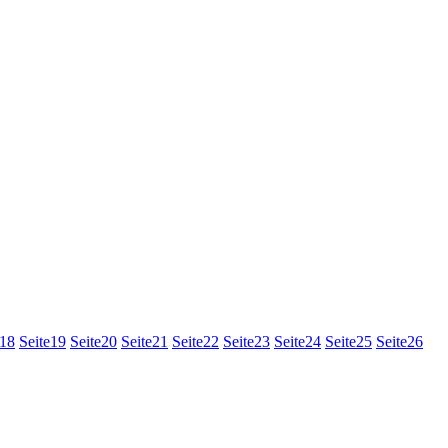
18
Seite
19
Seite
20
Seite
21
Seite
22
Seite
23
Seite
24
Seite
25
Seite
26