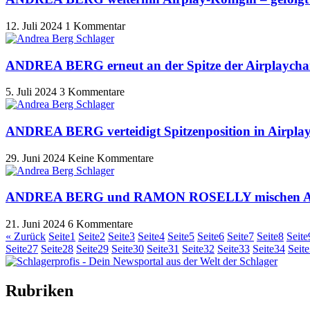
12. Juli 2024
1 Kommentar
ANDREA BERG erneut an der Spitze der Airplayc
5. Juli 2024
3 Kommentare
ANDREA BERG verteidigt Spitzenposition in Airplay
29. Juni 2024
Keine Kommentare
ANDREA BERG und RAMON ROSELLY mischen Airp
21. Juni 2024
6 Kommentare
« Zurück
Seite
1
Seite
2
Seite
3
Seite
4
Seite
5
Seite
6
Seite
7
Seite
8
Seite
Seite
27
Seite
28
Seite
29
Seite
30
Seite
31
Seite
32
Seite
33
Seite
34
Seite
Rubriken