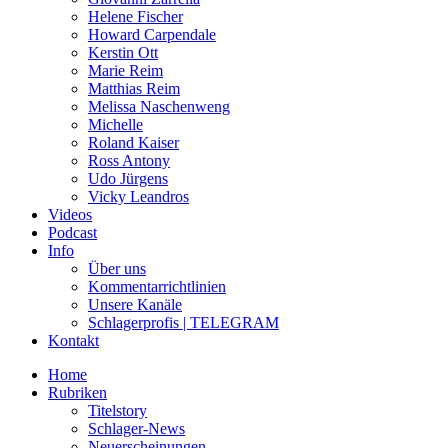
Helene Fischer
Howard Carpendale
Kerstin Ott
Marie Reim
Matthias Reim
Melissa Naschenweng
Michelle
Roland Kaiser
Ross Antony
Udo Jürgens
Vicky Leandros
Videos
Podcast
Info
Über uns
Kommentarrichtlinien
Unsere Kanäle
Schlagerprofis | TELEGRAM
Kontakt
Home
Rubriken
Titelstory
Schlager-News
Neuerscheinungen