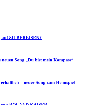
g auf SILBEREISEN?
e neuen Song „Du bist mein Kompass“
rhältlich – neuer Song zum Heimspiel
lgt von ROLAND KAISER