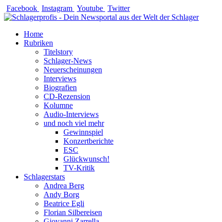
Zum
Facebook
Instagram
Youtube
Twitter
Inhalt
springen
Home
Rubriken
Titelstory
Schlager-News
Neuerscheinungen
Interviews
Biografien
CD-Rezension
Kolumne
Audio-Interviews
und noch viel mehr
Gewinnspiel
Konzertberichte
ESC
Glückwunsch!
TV-Kritik
Schlagerstars
Andrea Berg
Andy Borg
Beatrice Egli
Florian Silbereisen
Giovanni Zarrella