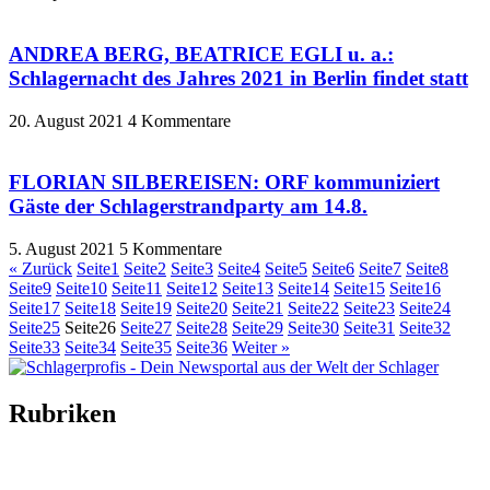
ANDREA BERG, BEATRICE EGLI u. a.:
Schlagernacht des Jahres 2021 in Berlin findet statt
20. August 2021
4 Kommentare
FLORIAN SILBEREISEN: ORF kommuniziert
Gäste der Schlagerstrandparty am 14.8.
5. August 2021
5 Kommentare
« Zurück
Seite
1
Seite
2
Seite
3
Seite
4
Seite
5
Seite
6
Seite
7
Seite
8
Seite
9
Seite
10
Seite
11
Seite
12
Seite
13
Seite
14
Seite
15
Seite
16
Seite
17
Seite
18
Seite
19
Seite
20
Seite
21
Seite
22
Seite
23
Seite
24
Seite
25
Seite
26
Seite
27
Seite
28
Seite
29
Seite
30
Seite
31
Seite
32
Seite
33
Seite
34
Seite
35
Seite
36
Weiter »
Rubriken
Titelstory
SchlagerNews