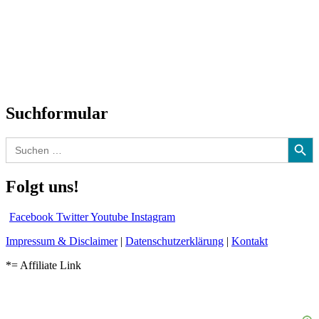
Neuerscheinungen
Interviews
Biographien
CD-Rezension
Kolumne
Audio-Interviews
und mehr…
Suchformular
Search Button
Search
for:
Folgt uns!
Facebook
Twitter
Youtube
Instagram
Impressum & Disclaimer
|
Datenschutzerklärung
|
Kontakt
*= Affiliate Link