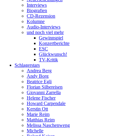
Interviews
Biografien
CD-Rezension
Kolumne
Audio-Interviews
und noch viel mehr
Gewinnspiel
Konzertberichte
ESC
Glückwunsch!
TV-Kritik
Schlagerstars
Andrea Berg
Andy Borg
Beatrice Egli
Florian Silbereisen
Giovanni Zarrella
Helene Fischer
Howard Carpendale
Kerstin Ott
Marie Reim
Matthias Reim
Melissa Naschenweng
Michelle