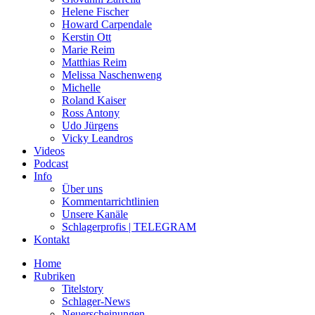
Helene Fischer
Howard Carpendale
Kerstin Ott
Marie Reim
Matthias Reim
Melissa Naschenweng
Michelle
Roland Kaiser
Ross Antony
Udo Jürgens
Vicky Leandros
Videos
Podcast
Info
Über uns
Kommentarrichtlinien
Unsere Kanäle
Schlagerprofis | TELEGRAM
Kontakt
Home
Rubriken
Titelstory
Schlager-News
Neuerscheinungen