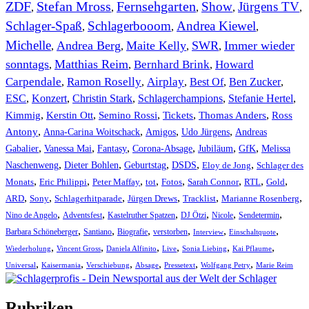
ZDF
Stefan Mross
Fernsehgarten
Show
Jürgens TV
,
,
,
,
,
Schlager-Spaß
Schlagerbooom
Andrea Kiewel
,
,
,
Michelle
Andrea Berg
Maite Kelly
SWR
Immer wieder
,
,
,
,
sonntags
Matthias Reim
Bernhard Brink
Howard
,
,
,
Carpendale
Ramon Roselly
Airplay
Best Of
Ben Zucker
,
,
,
,
,
ESC
,
Konzert
,
Christin Stark
,
Schlagerchampions
,
Stefanie Hertel
,
Kimmig
,
Kerstin Ott
,
,
,
,
Semino Rossi
Tickets
Thomas Anders
Ross
,
,
,
,
Antony
Anna-Carina Woitschack
Amigos
Udo Jürgens
Andreas
,
,
,
,
,
,
Gabalier
Vanessa Mai
Fantasy
Corona-Absage
Jubiläum
GfK
Melissa
,
,
,
,
,
Naschenweng
Dieter Bohlen
Geburtstag
DSDS
Eloy de Jong
Schlager des
,
,
,
,
,
,
,
,
Monats
Eric Philippi
Peter Maffay
tot
Fotos
Sarah Connor
RTL
Gold
,
,
,
,
,
,
ARD
Sony
Schlagerhitparade
Jürgen Drews
Tracklist
Marianne Rosenberg
,
,
,
,
,
,
Nino de Angelo
Adventsfest
Kastelruther Spatzen
DJ Ötzi
Nicole
Sendetermin
,
,
,
,
,
,
Barbara Schöneberger
Santiano
Biografie
verstorben
Interview
Einschaltquote
,
,
,
,
,
,
Wiederholung
Vincent Gross
Daniela Alfinito
Live
Sonia Liebing
Kai Pflaume
,
,
,
,
,
,
Universal
Kaisermania
Verschiebung
Absage
Pressetext
Wolfgang Petry
Marie Reim
Rubriken