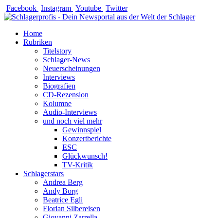
Zum
Facebook
Instagram
Youtube
Twitter
Inhalt
springen
Home
Rubriken
Titelstory
Schlager-News
Neuerscheinungen
Interviews
Biografien
CD-Rezension
Kolumne
Audio-Interviews
und noch viel mehr
Gewinnspiel
Konzertberichte
ESC
Glückwunsch!
TV-Kritik
Schlagerstars
Andrea Berg
Andy Borg
Beatrice Egli
Florian Silbereisen
Giovanni Zarrella