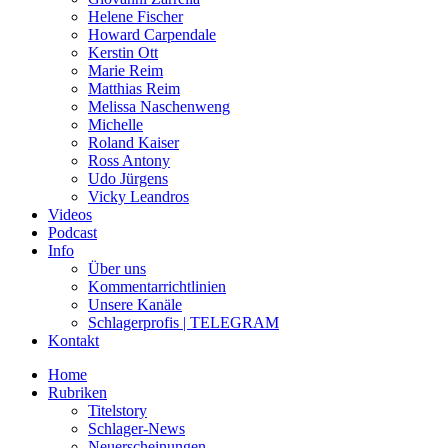
Helene Fischer
Howard Carpendale
Kerstin Ott
Marie Reim
Matthias Reim
Melissa Naschenweng
Michelle
Roland Kaiser
Ross Antony
Udo Jürgens
Vicky Leandros
Videos
Podcast
Info
Über uns
Kommentarrichtlinien
Unsere Kanäle
Schlagerprofis | TELEGRAM
Kontakt
Home
Rubriken
Titelstory
Schlager-News
Neuerscheinungen