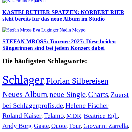
KASTELRUTHER SPATZEN: NORBERT RIER
steht bereits für das neue Album im Studio
STEFAN MROSS: Tournee 2027: Diese beiden
Sängerinnen sind bei jedem Konzert dabei
Die häufigsten Schlagworte:
Schlager
Florian Silbereisen
,
,
Neues Album
neue Single
Charts
Zuerst
,
,
,
bei Schlagerprofis.de
Helene Fischer
,
,
Roland Kaiser
Telamo
MDR
Beatrice Egli
,
,
,
,
Andy Borg
Gäste
Quote
Tour
Giovanni Zarrella
,
,
,
,
,