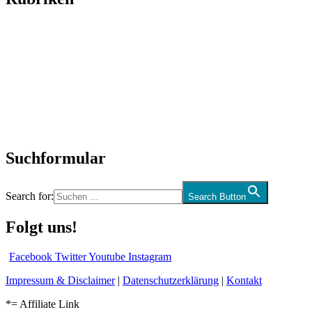
Titelstory
SchlagerNews
Neuerscheinungen
Interviews
Biographien
CD-Rezension
Kolumne
Audio-Interviews
und mehr…
Suchformular
Search for:
Search Button
Folgt uns!
Facebook
Twitter
Youtube
Instagram
Impressum & Disclaimer
|
Datenschutzerklärung
|
Kontakt
*= Affiliate Link