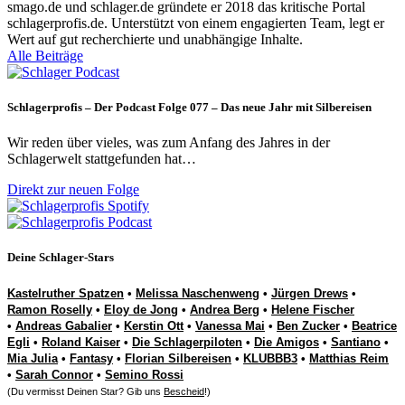
smago.de und schlager.de gründete er 2018 das kritische Portal
schlagerprofis.de. Unterstützt von einem engagierten Team, legt er
Wert auf gut recherchierte und unabhängige Inhalte.
Alle Beiträge
Schlagerprofis – Der Podcast Folge 077 – Das neue Jahr mit Silbereisen
Wir reden über vieles, was zum Anfang des Jahres in der
Schlagerwelt stattgefunden hat…
Direkt zur neuen Folge
Deine Schlager-Stars
Kastelruther Spatzen
•
Melissa Naschenweng
•
Jürgen Drews
•
Ramon Roselly
•
Eloy de Jong
•
Andrea Berg
•
Helene Fischer
•
Andreas Gabalier
•
Kerstin Ott
•
Vanessa Mai
•
Ben Zucker
•
Beatrice
Egli
•
Roland Kaiser
•
Die Schlagerpiloten
•
Die Amigos
•
Santiano
•
Mia Julia
•
Fantasy
•
Florian Silbereisen
•
KLUBBB3
•
Matthias Reim
•
Sarah Connor
•
Semino Rossi
(Du vermisst Deinen Star? Gib uns
Bescheid
!)