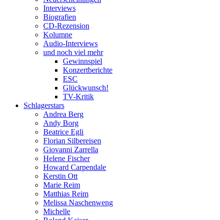
Interviews
Biografien
CD-Rezension
Kolumne
Audio-Interviews
und noch viel mehr
Gewinnspiel
Konzertberichte
ESC
Glückwunsch!
TV-Kritik
Schlagerstars
Andrea Berg
Andy Borg
Beatrice Egli
Florian Silbereisen
Giovanni Zarrella
Helene Fischer
Howard Carpendale
Kerstin Ott
Marie Reim
Matthias Reim
Melissa Naschenweng
Michelle