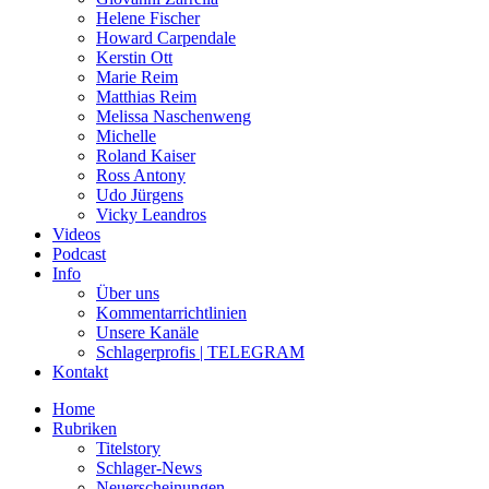
Helene Fischer
Howard Carpendale
Kerstin Ott
Marie Reim
Matthias Reim
Melissa Naschenweng
Michelle
Roland Kaiser
Ross Antony
Udo Jürgens
Vicky Leandros
Videos
Podcast
Info
Über uns
Kommentarrichtlinien
Unsere Kanäle
Schlagerprofis | TELEGRAM
Kontakt
Home
Rubriken
Titelstory
Schlager-News
Neuerscheinungen