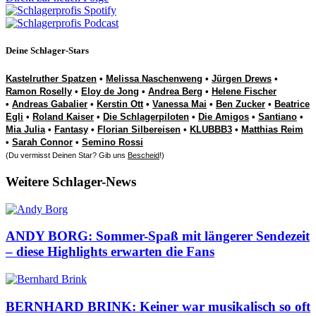
Deine Schlager-Stars
Kastelruther Spatzen
•
Melissa Naschenweng
•
Jürgen Drews
•
Ramon Roselly
•
Eloy de Jong
•
Andrea Berg
•
Helene Fischer
•
Andreas Gabalier
•
Kerstin Ott
•
Vanessa Mai
•
Ben Zucker
•
Beatrice
Egli
•
Roland Kaiser
•
Die Schlagerpiloten
•
Die Amigos
•
Santiano
•
Mia Julia
•
Fantasy
•
Florian Silbereisen
•
KLUBBB3
•
Matthias Reim
•
Sarah Connor
•
Semino Rossi
(Du vermisst Deinen Star? Gib uns
Bescheid
!)
Weitere Schlager-News
ANDY BORG: Sommer-Spaß mit längerer Sendezeit
– diese Highlights erwarten die Fans
BERNHARD BRINK: Keiner war musikalisch so oft