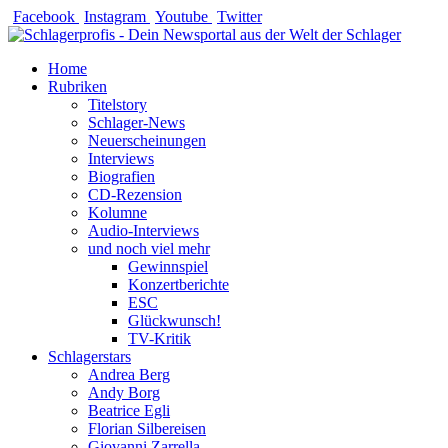
Zum
Facebook
Instagram
Youtube
Twitter
Inhalt
springen
Home
Rubriken
Titelstory
Schlager-News
Neuerscheinungen
Interviews
Biografien
CD-Rezension
Kolumne
Audio-Interviews
und noch viel mehr
Gewinnspiel
Konzertberichte
ESC
Glückwunsch!
TV-Kritik
Schlagerstars
Andrea Berg
Andy Borg
Beatrice Egli
Florian Silbereisen
Giovanni Zarrella