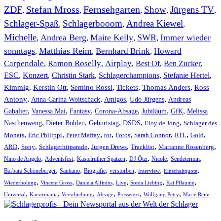
ZDF
Stefan Mross
Fernsehgarten
Show
Jürgens TV
,
,
,
,
,
Schlager-Spaß
Schlagerbooom
Andrea Kiewel
,
,
,
Michelle
Andrea Berg
Maite Kelly
SWR
Immer wieder
,
,
,
,
sonntags
Matthias Reim
Bernhard Brink
Howard
,
,
,
Carpendale
Ramon Roselly
Airplay
Best Of
Ben Zucker
,
,
,
,
,
ESC
,
Konzert
,
Christin Stark
,
Schlagerchampions
,
Stefanie Hertel
,
Kimmig
,
Kerstin Ott
,
,
,
,
Semino Rossi
Tickets
Thomas Anders
Ross
,
,
,
,
Antony
Anna-Carina Woitschack
Amigos
Udo Jürgens
Andreas
,
,
,
,
,
,
Gabalier
Vanessa Mai
Fantasy
Corona-Absage
Jubiläum
GfK
Melissa
,
,
,
,
,
Naschenweng
Dieter Bohlen
Geburtstag
DSDS
Eloy de Jong
Schlager des
,
,
,
,
,
,
,
,
Monats
Eric Philippi
Peter Maffay
tot
Fotos
Sarah Connor
RTL
Gold
,
,
,
,
,
,
ARD
Sony
Schlagerhitparade
Jürgen Drews
Tracklist
Marianne Rosenberg
,
,
,
,
,
,
Nino de Angelo
Adventsfest
Kastelruther Spatzen
DJ Ötzi
Nicole
Sendetermin
,
,
,
,
,
,
Barbara Schöneberger
Santiano
Biografie
verstorben
Interview
Einschaltquote
,
,
,
,
,
,
Wiederholung
Vincent Gross
Daniela Alfinito
Live
Sonia Liebing
Kai Pflaume
,
,
,
,
,
,
Universal
Kaisermania
Verschiebung
Absage
Pressetext
Wolfgang Petry
Marie Reim