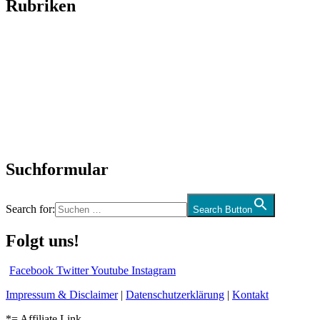
Rubriken
Titelstory
SchlagerNews
Neuerscheinungen
Interviews
Biographien
CD-Rezension
Kolumne
Audio-Interviews
und mehr…
Suchformular
Search for:
Search Button
Folgt uns!
Facebook
Twitter
Youtube
Instagram
Impressum & Disclaimer
|
Datenschutzerklärung
|
Kontakt
*= Affiliate Link