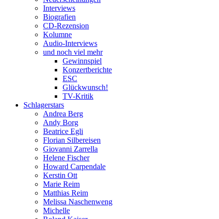
Interviews
Biografien
CD-Rezension
Kolumne
Audio-Interviews
und noch viel mehr
Gewinnspiel
Konzertberichte
ESC
Glückwunsch!
TV-Kritik
Schlagerstars
Andrea Berg
Andy Borg
Beatrice Egli
Florian Silbereisen
Giovanni Zarrella
Helene Fischer
Howard Carpendale
Kerstin Ott
Marie Reim
Matthias Reim
Melissa Naschenweng
Michelle