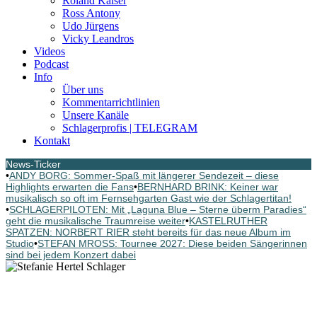
Roland Kaiser
Ross Antony
Udo Jürgens
Vicky Leandros
Videos
Podcast
Info
Über uns
Kommentarrichtlinien
Unsere Kanäle
Schlagerprofis | TELEGRAM
Kontakt
News-Ticker
•
ANDY BORG: Sommer-Spaß mit längerer Sendezeit – diese
Highlights erwarten die Fans
•
BERNHARD BRINK: Keiner war
musikalisch so oft im Fernsehgarten Gast wie der Schlagertitan!
•
SCHLAGERPILOTEN: Mit „Laguna Blue – Sterne überm Paradies“
geht die musikalische Traumreise weiter
•
KASTELRUTHER
SPATZEN: NORBERT RIER steht bereits für das neue Album im
Studio
•
STEFAN MROSS: Tournee 2027: Diese beiden Sängerinnen
sind bei jedem Konzert dabei