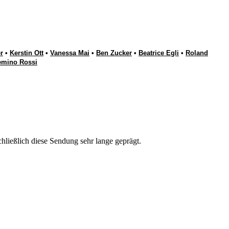
r
•
Kerstin Ott
•
Vanessa Mai
•
Ben Zucker
•
Beatrice Egli
•
Roland
emino Rossi
hließlich diese Sendung sehr lange geprägt.