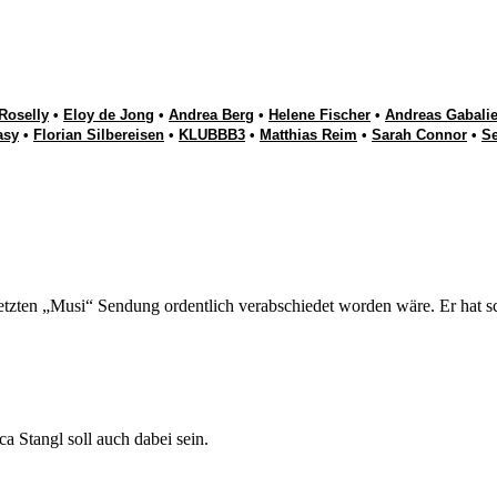
Roselly
•
Eloy de Jong
•
Andrea Berg
•
Helene Fischer
•
Andreas Gabalie
asy
•
Florian Silbereisen
•
KLUBBB3
•
Matthias Reim
•
Sarah Connor
•
S
etzten „Musi“ Sendung ordentlich verabschiedet worden wäre. Er hat sc
Stangl soll auch dabei sein.