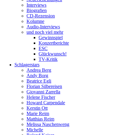
Interviews
Biografien
CD-Rezension
Kolumne
Audio-Interviews
und noch viel mehr
Gewinnspiel
Konzertberichte
ESC
Glückwunsch!
TV-Kritik
Schlagerstars
Andrea Berg
Andy Borg
Beatrice Egli
Florian Silbereisen
Giovanni Zarrella
Helene Fischer
Howard Carpendale
Kerstin Ott
Marie Reim
Matthias Reim
Melissa Naschenweng
Michelle