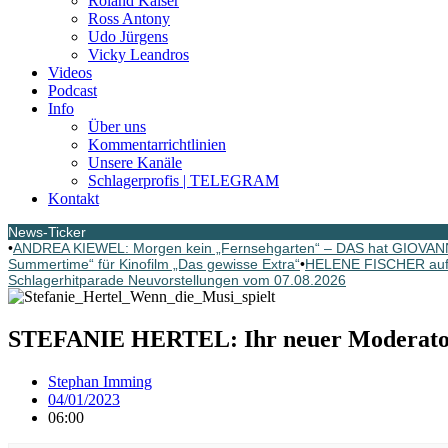
Roland Kaiser
Ross Antony
Udo Jürgens
Vicky Leandros
Videos
Podcast
Info
Über uns
Kommentarrichtlinien
Unsere Kanäle
Schlagerprofis | TELEGRAM
Kontakt
News-Ticker
•
ANDREA KIEWEL: Morgen kein „Fernsehgarten“ – DAS hat GIOVAN
Summertime“ für Kinofilm „Das gewisse Extra“
•
HELENE FISCHER auf R
Schlagerhitparade Neuvorstellungen vom 07.08.2026
STEFANIE HERTEL: Ihr neuer Moderator
Stephan Imming
04/01/2023
06:00