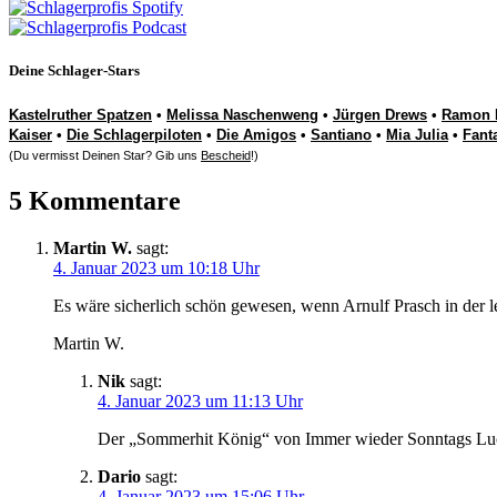
Deine Schlager-Stars
Kastelruther Spatzen
•
Melissa Naschenweng
•
Jürgen Drews
•
Ramon 
Kaiser
•
Die Schlagerpiloten
•
Die Amigos
•
Santiano
•
Mia Julia
•
Fant
(Du vermisst Deinen Star? Gib uns
Bescheid
!)
5 Kommentare
Martin W.
sagt:
4. Januar 2023 um 10:18 Uhr
Es wäre sicherlich schön gewesen, wenn Arnulf Prasch in der l
Martin W.
Nik
sagt:
4. Januar 2023 um 11:13 Uhr
Der „Sommerhit König“ von Immer wieder Sonntags Luca 
Dario
sagt:
4. Januar 2023 um 15:06 Uhr