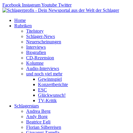
Zum
Facebook
Instagram
Youtube
Twitter
Inhalt
springen
Home
Rubriken
Titelstory
Schlager-News
Neuerscheinungen
Interviews
Biografien
CD-Rezension
Kolumne
Audio-Interviews
und noch viel mehr
Gewinnspiel
Konzertberichte
ESC
Glückwunsch!
TV-Kritik
Schlagerstars
Andrea Berg
Andy Borg
Beatrice Egli
Florian Silbereisen
Giovanni Zarrella