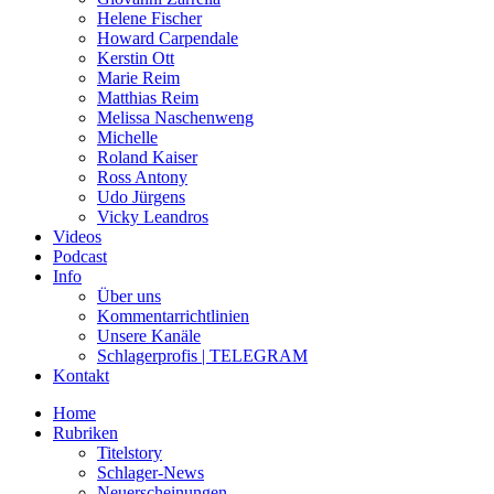
Helene Fischer
Howard Carpendale
Kerstin Ott
Marie Reim
Matthias Reim
Melissa Naschenweng
Michelle
Roland Kaiser
Ross Antony
Udo Jürgens
Vicky Leandros
Videos
Podcast
Info
Über uns
Kommentarrichtlinien
Unsere Kanäle
Schlagerprofis | TELEGRAM
Kontakt
Home
Rubriken
Titelstory
Schlager-News
Neuerscheinungen