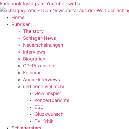
Zum
Facebook
Instagram
Youtube
Twitter
Inhalt
springen
Home
Rubriken
Titelstory
Schlager-News
Neuerscheinungen
Interviews
Biografien
CD-Rezension
Kolumne
Audio-Interviews
und noch viel mehr
Gewinnspiel
Konzertberichte
ESC
Glückwunsch!
TV-Kritik
Schlagerstars