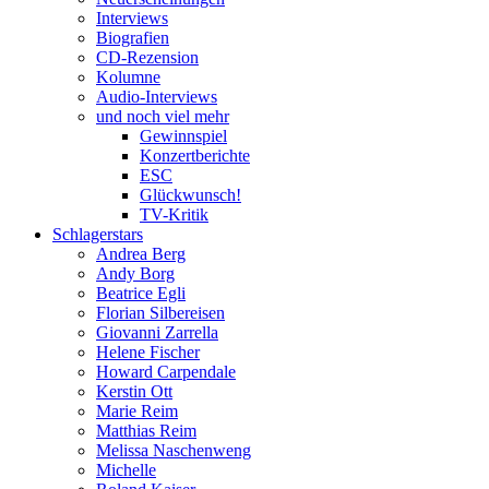
Interviews
Biografien
CD-Rezension
Kolumne
Audio-Interviews
und noch viel mehr
Gewinnspiel
Konzertberichte
ESC
Glückwunsch!
TV-Kritik
Schlagerstars
Andrea Berg
Andy Borg
Beatrice Egli
Florian Silbereisen
Giovanni Zarrella
Helene Fischer
Howard Carpendale
Kerstin Ott
Marie Reim
Matthias Reim
Melissa Naschenweng
Michelle