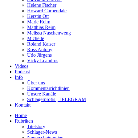
Helene Fischer
Howard Carpendale
Kerstin Ott
Marie Reim
Matthias Reim
Melissa Naschenweng
Michelle
Roland Kaiser
Ross Antony
Udo Jürgens
Vicky Leandros
Videos
Podcast
Info
Über uns
Kommentarrichtlinien
Unsere Kanäle
Schlagerprofis | TELEGRAM
Kontakt
Home
Rubriken
Titelstory
Schlager-News
Neuerscheinungen