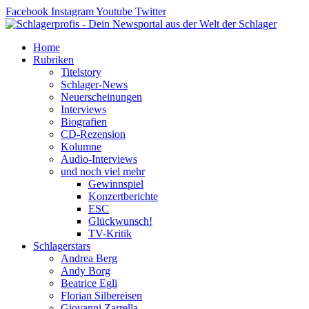
Zum
Facebook
Instagram
Youtube
Twitter
Inhalt
springen
Home
Rubriken
Titelstory
Schlager-News
Neuerscheinungen
Interviews
Biografien
CD-Rezension
Kolumne
Audio-Interviews
und noch viel mehr
Gewinnspiel
Konzertberichte
ESC
Glückwunsch!
TV-Kritik
Schlagerstars
Andrea Berg
Andy Borg
Beatrice Egli
Florian Silbereisen
Giovanni Zarrella