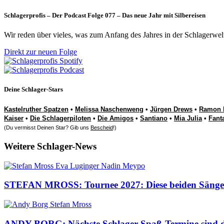
Schlagerprofis – Der Podcast Folge 077 – Das neue Jahr mit Silbereisen
Wir reden über vieles, was zum Anfang des Jahres in der Schlagerwel
Direkt zur neuen Folge
Deine Schlager-Stars
Kastelruther Spatzen
•
Melissa Naschenweng
•
Jürgen Drews
•
Ramon 
Kaiser
•
Die Schlagerpiloten
•
Die Amigos
•
Santiano
•
Mia Julia
•
Fant
(Du vermisst Deinen Star? Gib uns
Bescheid
!)
Weitere Schlager-News
STEFAN MROSS: Tournee 2027: Diese beiden Sängeri
ANDY BORG: Nächste Schlager-Spaß-Termine sind da