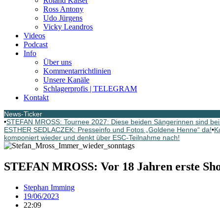
Roland Kaiser
Ross Antony
Udo Jürgens
Vicky Leandros
Videos
Podcast
Info
Über uns
Kommentarrichtlinien
Unsere Kanäle
Schlagerprofis | TELEGRAM
Kontakt
News-Ticker
•
STEFAN MROSS: Tournee 2027: Diese beiden Sängerinnen sind bei
ESTHER SEDLACZEK: Presseinfo und Fotos „Goldene Henne“ da!
•
K
komponiert wieder und denkt über ESC-Teilnahme nach!
STEFAN MROSS: Vor 18 Jahren erste Sho
Stephan Imming
19/06/2023
22:09