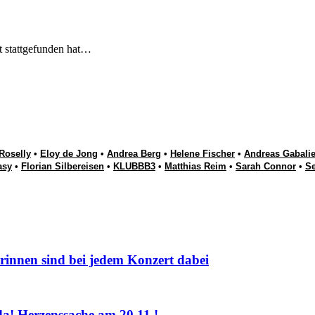
t stattgefunden hat…
Roselly
•
Eloy de Jong
•
Andrea Berg
•
Helene Fischer
•
Andreas Gabalie
asy
•
Florian Silbereisen
•
KLUBBB3
•
Matthias Reim
•
Sarah Connor
•
S
nnen sind bei jedem Konzert dabei
! Herzenssache am 20.11.!