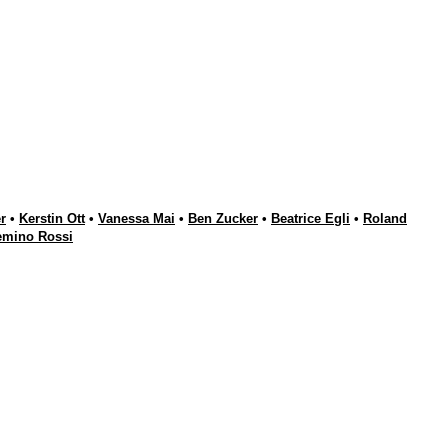
r
•
Kerstin Ott
•
Vanessa Mai
•
Ben Zucker
•
Beatrice Egli
•
Roland
emino Rossi