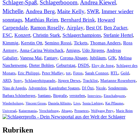
Schlager-Spaß
Schlagerbooom
Andrea Kiewel
,
,
,
Michelle
Andrea Berg
Maite Kelly
SWR
Immer wieder
,
,
,
,
sonntags
Matthias Reim
Bernhard Brink
Howard
,
,
,
Carpendale
Ramon Roselly
Airplay
Best Of
Ben Zucker
,
,
,
,
,
ESC
,
Konzert
,
Christin Stark
,
Schlagerchampions
,
Stefanie Hertel
,
Kimmig
,
Kerstin Ott
,
,
,
,
Semino Rossi
Tickets
Thomas Anders
Ross
,
,
,
,
Antony
Anna-Carina Woitschack
Amigos
Udo Jürgens
Andreas
,
,
,
,
,
,
Gabalier
Vanessa Mai
Fantasy
Corona-Absage
Jubiläum
GfK
Melissa
,
,
,
,
,
Naschenweng
Dieter Bohlen
Geburtstag
DSDS
Eloy de Jong
Schlager des
,
,
,
,
,
,
,
,
Monats
Eric Philippi
Peter Maffay
tot
Fotos
Sarah Connor
RTL
Gold
,
,
,
,
,
,
ARD
Sony
Schlagerhitparade
Jürgen Drews
Tracklist
Marianne Rosenberg
,
,
,
,
,
,
Nino de Angelo
Adventsfest
Kastelruther Spatzen
DJ Ötzi
Nicole
Sendetermin
,
,
,
,
,
,
Barbara Schöneberger
Santiano
Biografie
verstorben
Interview
Einschaltquote
,
,
,
,
,
,
Wiederholung
Vincent Gross
Daniela Alfinito
Live
Sonia Liebing
Kai Pflaume
,
,
,
,
,
,
Universal
Kaisermania
Verschiebung
Absage
Pressetext
Wolfgang Petry
Marie Reim
Rubriken