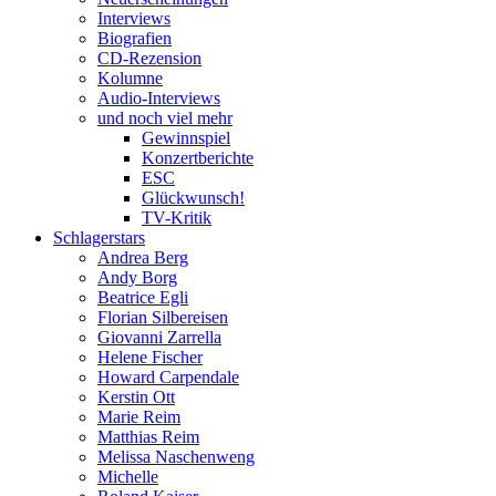
Interviews
Biografien
CD-Rezension
Kolumne
Audio-Interviews
und noch viel mehr
Gewinnspiel
Konzertberichte
ESC
Glückwunsch!
TV-Kritik
Schlagerstars
Andrea Berg
Andy Borg
Beatrice Egli
Florian Silbereisen
Giovanni Zarrella
Helene Fischer
Howard Carpendale
Kerstin Ott
Marie Reim
Matthias Reim
Melissa Naschenweng
Michelle