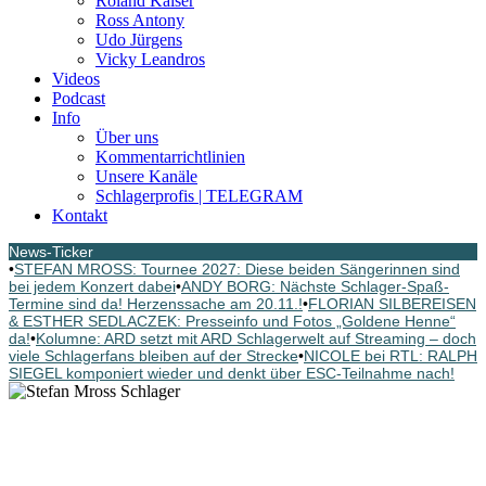
Roland Kaiser
Ross Antony
Udo Jürgens
Vicky Leandros
Videos
Podcast
Info
Über uns
Kommentarrichtlinien
Unsere Kanäle
Schlagerprofis | TELEGRAM
Kontakt
News-Ticker
•
STEFAN MROSS: Tournee 2027: Diese beiden Sängerinnen sind
bei jedem Konzert dabei
•
ANDY BORG: Nächste Schlager-Spaß-
Termine sind da! Herzenssache am 20.11.!
•
FLORIAN SILBEREISEN
& ESTHER SEDLACZEK: Presseinfo und Fotos „Goldene Henne“
da!
•
Kolumne: ARD setzt mit ARD Schlagerwelt auf Streaming – doch
viele Schlagerfans bleiben auf der Strecke
•
NICOLE bei RTL: RALPH
SIEGEL komponiert wieder und denkt über ESC-Teilnahme nach!