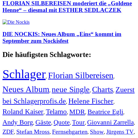
FLORIAN SILBEREISEN moderiert die „Goldene
Henne“ – diesmal mit ESTHER SEDLACZEK
DIE NOCKIS: Neues Album „Eins“ kommt im
September zum Nockisfest
Die häufigsten Schlagworte:
Schlager
Florian Silbereisen
,
,
Neues Album
neue Single
Charts
Zuerst
,
,
,
bei Schlagerprofis.de
Helene Fischer
,
,
Roland Kaiser
Telamo
MDR
Beatrice Egli
,
,
,
,
Andy Borg
Gäste
Quote
Tour
Giovanni Zarrella
,
,
,
,
,
ZDF
Stefan Mross
Fernsehgarten
Show
Jürgens TV
,
,
,
,
,