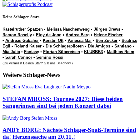
Deine Schlager-Stars
Kastelruther Spatzen
•
Melissa Naschenweng
•
Jürgen Drews
•
Ramon Roselly
•
Eloy de Jong
•
Andrea Berg
•
Helene Fischer
•
Andreas Gabalier
•
Kerstin Ott
•
Vanessa Mai
•
Ben Zucker
•
Beatrice
Egli
•
Roland Kaiser
•
Die Schlagerpiloten
•
Die Amigos
•
Santiano
•
Mia Julia
•
Fantasy
•
Florian Silbereisen
•
KLUBBB3
•
Matthias Reim
•
Sarah Connor
•
Semino Rossi
(Du vermisst Deinen Star? Gib uns
Bescheid
!)
Weitere Schlager-News
STEFAN MROSS: Tournee 2027: Diese beiden
Sängerinnen sind bei jedem Konzert dabei
ANDY BORG: Nächste Schlager-Spaß-Termine sind
da! Herzenssache am 20.11.!