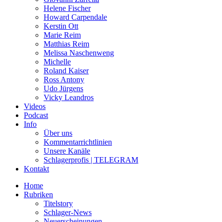
Helene Fischer
Howard Carpendale
Kerstin Ott
Marie Reim
Matthias Reim
Melissa Naschenweng
Michelle
Roland Kaiser
Ross Antony
Udo Jürgens
Vicky Leandros
Videos
Podcast
Info
Über uns
Kommentarrichtlinien
Unsere Kanäle
Schlagerprofis | TELEGRAM
Kontakt
Home
Rubriken
Titelstory
Schlager-News
Neuerscheinungen