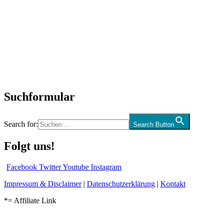
Titelstory
SchlagerNews
Neuerscheinungen
Interviews
Biographien
CD-Rezension
Kolumne
Audio-Interviews
und mehr…
Suchformular
Search for:
Search Button
Folgt uns!
Facebook
Twitter
Youtube
Instagram
Impressum & Disclaimer
|
Datenschutzerklärung
|
Kontakt
*= Affiliate Link