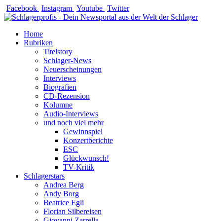
Zum
Facebook
Instagram
Youtube
Twitter
Inhalt
springen
Home
Rubriken
Titelstory
Schlager-News
Neuerscheinungen
Interviews
Biografien
CD-Rezension
Kolumne
Audio-Interviews
und noch viel mehr
Gewinnspiel
Konzertberichte
ESC
Glückwunsch!
TV-Kritik
Schlagerstars
Andrea Berg
Andy Borg
Beatrice Egli
Florian Silbereisen
Giovanni Zarrella