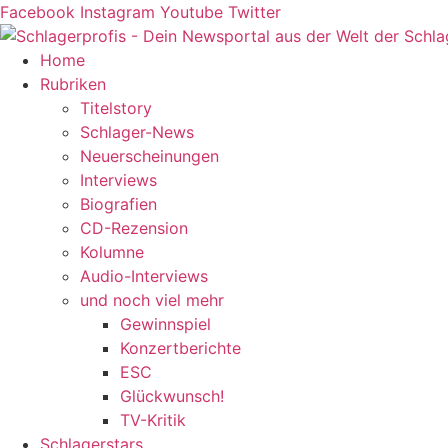
Zum
Facebook
Instagram
Youtube
Twitter
Inhalt
springen
Home
Rubriken
Titelstory
Schlager-News
Neuerscheinungen
Interviews
Biografien
CD-Rezension
Kolumne
Audio-Interviews
und noch viel mehr
Gewinnspiel
Konzertberichte
ESC
Glückwunsch!
TV-Kritik
Schlagerstars