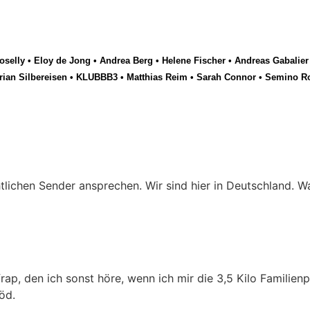
selly
•
Eloy de Jong
•
Andrea Berg
•
Helene Fischer
•
Andreas Gabalier
rian Silbereisen
•
KLUBBB3
•
Matthias Reim
•
Sarah Connor
•
Semino R
tlichen Sender ansprechen. Wir sind hier in Deutschland. 
p, den ich sonst höre, wenn ich mir die 3,5 Kilo Familienp
öd.