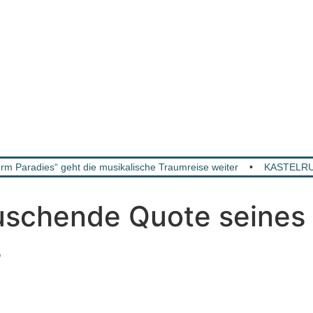
 Paradies“ geht die musikalische Traumreise weiter
•
KASTELRUT
chende Quote seines „
s