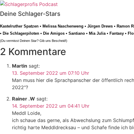
Deine Schlager-Stars
Kastelruther Spatzen
•
Melissa Naschenweng
•
Jürgen Drews
•
Ramon Ro
•
Die Schlagerpiloten
•
Die Amigos
•
Santiano
•
Mia Julia
•
Fantasy
•
Flo
(Du vermisst Deinen Star? Gib uns
Bescheid
!)
2 Kommentare
Martin
sagt:
13. September 2022 um 07:10 Uhr
Man muss hier die Sprachpanscher der öffentlich rech
2022“?
Rainer .W
sagt:
14. September 2022 um 04:41 Uhr
Meddl Loide,
ich schaue das gerne, als Abwechslung zum Schlumpfra
richtig harte Meddldrecksau – und Schafe finde ich bl