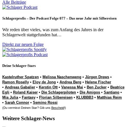
Alle Beiträge
Schlagerprofis – Der Podcast Folge 077 – Das neue Jahr mit Silbereisen
Wir reden über vieles, was zum Anfang des Jahres in der
Schlagerwelt stattgefunden hat…
Direkt zur neuen Folge
Deine Schlager-Stars
Kastelruther Spatzen
•
Melissa Naschenweng
•
Jürgen Drews
•
Ramon Roselly
•
Eloy de Jong
•
Andrea Berg
•
Helene Fischer
•
Andreas Gabalier
•
Kerstin Ott
•
Vanessa Mai
•
Ben Zucker
•
Beatrice
Egli
•
Roland Kaiser
•
Die Schlagerpiloten
•
Die Amigos
•
Santiano
•
Mia Julia
•
Fantasy
•
Florian Silbereisen
•
KLUBBB3
•
Matthias Reim
•
Sarah Connor
•
Semino Rossi
(Du vermisst Deinen Star? Gib uns
Bescheid
!)
Weitere Schlager-News