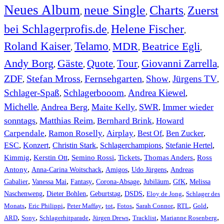
Neues Album
neue Single
Charts
Zuerst
,
,
,
bei Schlagerprofis.de
Helene Fischer
,
,
Roland Kaiser
Telamo
MDR
Beatrice Egli
,
,
,
,
Andy Borg
Gäste
Quote
Tour
Giovanni Zarrella
,
,
,
,
,
ZDF
Stefan Mross
Fernsehgarten
Show
Jürgens TV
,
,
,
,
,
Schlager-Spaß
Schlagerbooom
Andrea Kiewel
,
,
,
Michelle
Andrea Berg
Maite Kelly
SWR
Immer wieder
,
,
,
,
sonntags
Matthias Reim
Bernhard Brink
Howard
,
,
,
Carpendale
Ramon Roselly
Airplay
Best Of
Ben Zucker
,
,
,
,
,
ESC
,
Konzert
,
Christin Stark
,
Schlagerchampions
,
Stefanie Hertel
,
Kimmig
,
Kerstin Ott
,
,
,
,
Semino Rossi
Tickets
Thomas Anders
Ross
,
,
,
,
Antony
Anna-Carina Woitschack
Amigos
Udo Jürgens
Andreas
,
,
,
,
,
,
Gabalier
Vanessa Mai
Fantasy
Corona-Absage
Jubiläum
GfK
Melissa
,
,
,
,
,
Naschenweng
Dieter Bohlen
Geburtstag
DSDS
Eloy de Jong
Schlager des
,
,
,
,
,
,
,
,
Monats
Eric Philippi
Peter Maffay
tot
Fotos
Sarah Connor
RTL
Gold
,
,
,
,
,
,
ARD
Sony
Schlagerhitparade
Jürgen Drews
Tracklist
Marianne Rosenberg