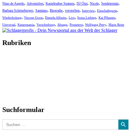
,
,
,
,
,
,
Nino de Angelo
Adventsfest
Kastelruther Spatzen
DJ Ötzi
Nicole
Sendetermin
,
,
,
,
,
,
Barbara Schöneberger
Santiano
Biografie
verstorben
Interview
Einschaltquote
,
,
,
,
,
,
Wiederholung
Vincent Gross
Daniela Alfinito
Live
Sonia Liebing
Kai Pflaume
,
,
,
,
,
,
Universal
Kaisermania
Verschiebung
Absage
Pressetext
Wolfgang Petry
Marie Reim
Rubriken
Titelstory
SchlagerNews
Neuerscheinungen
Interviews
Biographien
CD-Rezension
Kolumne
Audio-Interviews
und mehr…
Suchformular
Search Button
Search
for: