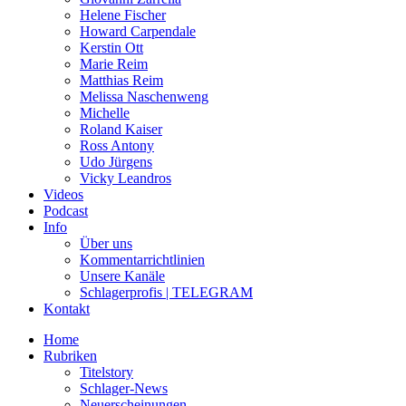
Helene Fischer
Howard Carpendale
Kerstin Ott
Marie Reim
Matthias Reim
Melissa Naschenweng
Michelle
Roland Kaiser
Ross Antony
Udo Jürgens
Vicky Leandros
Videos
Podcast
Info
Über uns
Kommentarrichtlinien
Unsere Kanäle
Schlagerprofis | TELEGRAM
Kontakt
Home
Rubriken
Titelstory
Schlager-News
Neuerscheinungen