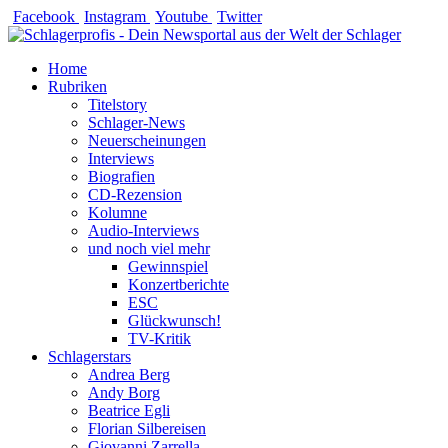
Zum
Facebook
Instagram
Youtube
Twitter
Inhalt
springen
Home
Rubriken
Titelstory
Schlager-News
Neuerscheinungen
Interviews
Biografien
CD-Rezension
Kolumne
Audio-Interviews
und noch viel mehr
Gewinnspiel
Konzertberichte
ESC
Glückwunsch!
TV-Kritik
Schlagerstars
Andrea Berg
Andy Borg
Beatrice Egli
Florian Silbereisen
Giovanni Zarrella