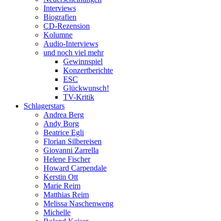
Interviews
Biografien
CD-Rezension
Kolumne
Audio-Interviews
und noch viel mehr
Gewinnspiel
Konzertberichte
ESC
Glückwunsch!
TV-Kritik
Schlagerstars
Andrea Berg
Andy Borg
Beatrice Egli
Florian Silbereisen
Giovanni Zarrella
Helene Fischer
Howard Carpendale
Kerstin Ott
Marie Reim
Matthias Reim
Melissa Naschenweng
Michelle