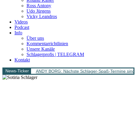
Roland Kaiser
Ross Antony
Udo Jürgens
Vicky Leandros
Videos
Podcast
Info
Über uns
Kommentarrichtlinien
Unsere Kanäle
Schlagerprofis | TELEGRAM
Kontakt
News-Ticker
ANDY BORG: Nächste Schlager-Spaß-Termine sind 