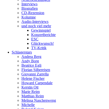
Interviews
Biografien
CD-Rezension
Kolumne
Audio-Interviews
und noch viel mehr
Gewinnspiel
Konzertberichte
ESC
Glückwunsch!
TV-Kritik
Schlagerstars
Andrea Berg
Andy Borg
Beatrice Egli
Florian Silbereisen
Giovanni Zarrella
Helene Fischer
Howard Carpendale
Kerstin Ott
Marie Reim
Matthias Reim
Melissa Naschenweng
Michelle