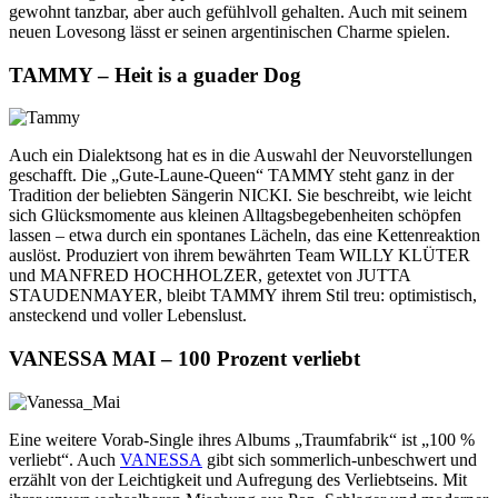
gewohnt tanzbar, aber auch gefühlvoll gehalten. Auch mit seinem
neuen Lovesong lässt er seinen argentinischen Charme spielen.
TAMMY – Heit is a guader Dog
Auch ein Dialektsong hat es in die Auswahl der Neuvorstellungen
geschafft. Die „Gute-Laune-Queen“ TAMMY steht ganz in der
Tradition der beliebten Sängerin NICKI. Sie beschreibt, wie leicht
sich Glücksmomente aus kleinen Alltagsbegebenheiten schöpfen
lassen – etwa durch ein spontanes Lächeln, das eine Kettenreaktion
auslöst. Produziert von ihrem bewährten Team WILLY KLÜTER
und MANFRED HOCHHOLZER, getextet von JUTTA
STAUDENMAYER, bleibt TAMMY ihrem Stil treu: optimistisch,
ansteckend und voller Lebenslust.
VANESSA MAI – 100 Prozent verliebt
Eine weitere Vorab-Single ihres Albums „Traumfabrik“ ist „100 %
verliebt“. Auch
VANESSA
gibt sich sommerlich-unbeschwert und
erzählt von der Leichtigkeit und Aufregung des Verliebtseins. Mit