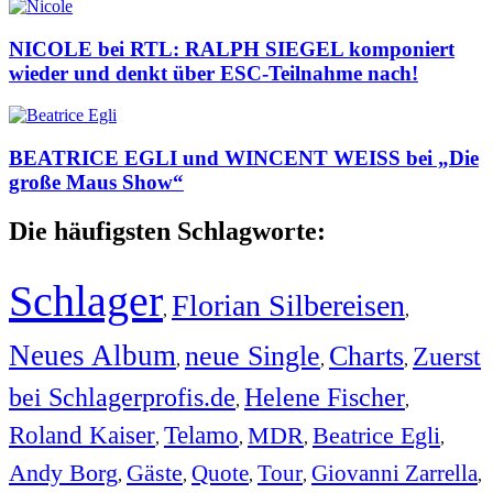
NICOLE bei RTL: RALPH SIEGEL komponiert
wieder und denkt über ESC-Teilnahme nach!
BEATRICE EGLI und WINCENT WEISS bei „Die
große Maus Show“
Die häufigsten Schlagworte:
Schlager
Florian Silbereisen
,
,
Neues Album
neue Single
Charts
Zuerst
,
,
,
bei Schlagerprofis.de
Helene Fischer
,
,
Roland Kaiser
Telamo
MDR
Beatrice Egli
,
,
,
,
Andy Borg
Gäste
Quote
Tour
Giovanni Zarrella
,
,
,
,
,