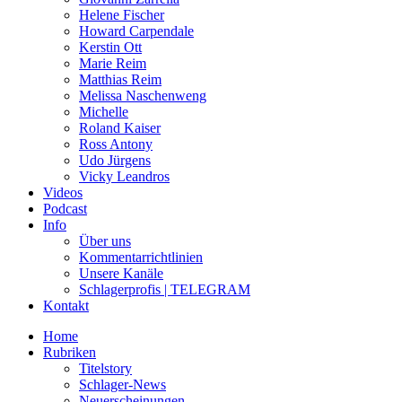
Helene Fischer
Howard Carpendale
Kerstin Ott
Marie Reim
Matthias Reim
Melissa Naschenweng
Michelle
Roland Kaiser
Ross Antony
Udo Jürgens
Vicky Leandros
Videos
Podcast
Info
Über uns
Kommentarrichtlinien
Unsere Kanäle
Schlagerprofis | TELEGRAM
Kontakt
Home
Rubriken
Titelstory
Schlager-News
Neuerscheinungen