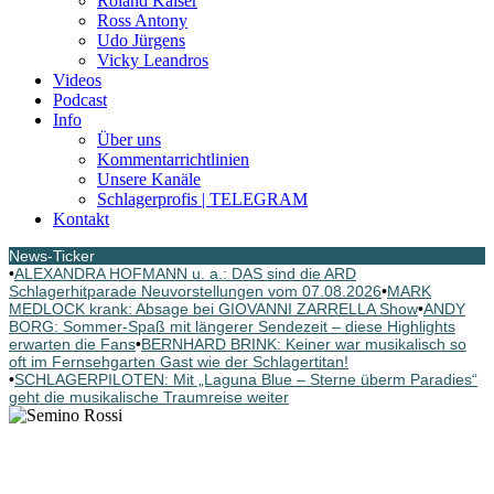
Roland Kaiser
Ross Antony
Udo Jürgens
Vicky Leandros
Videos
Podcast
Info
Über uns
Kommentarrichtlinien
Unsere Kanäle
Schlagerprofis | TELEGRAM
Kontakt
News-Ticker
•
ALEXANDRA HOFMANN u. a.: DAS sind die ARD
Schlagerhitparade Neuvorstellungen vom 07.08.2026
•
MARK
MEDLOCK krank: Absage bei GIOVANNI ZARRELLA Show
•
ANDY
BORG: Sommer-Spaß mit längerer Sendezeit – diese Highlights
erwarten die Fans
•
BERNHARD BRINK: Keiner war musikalisch so
oft im Fernsehgarten Gast wie der Schlagertitan!
•
SCHLAGERPILOTEN: Mit „Laguna Blue – Sterne überm Paradies“
geht die musikalische Traumreise weiter