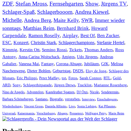
ZDF
Stefan Mross
Fernsehgarten
Show
Jürgens TV
,
,
,
,
,
Schlager-Spaß
Schlagerbooom
Andrea Kiewel
,
,
,
Michelle
Andrea Berg
Maite Kelly
SWR
Immer wieder
,
,
,
,
sonntags
Matthias Reim
Bernhard Brink
Howard
,
,
,
Carpendale
Ramon Roselly
Airplay
Best Of
Ben Zucker
,
,
,
,
,
ESC
,
Konzert
,
Christin Stark
,
Schlagerchampions
,
Stefanie Hertel
,
Kimmig
,
Kerstin Ott
,
,
,
,
Semino Rossi
Tickets
Thomas Anders
Ross
,
,
,
,
Antony
Anna-Carina Woitschack
Amigos
Udo Jürgens
Andreas
,
,
,
,
,
,
Gabalier
Vanessa Mai
Fantasy
Corona-Absage
Jubiläum
GfK
Melissa
,
,
,
,
,
Naschenweng
Dieter Bohlen
Geburtstag
DSDS
Eloy de Jong
Schlager des
,
,
,
,
,
,
,
,
Monats
Eric Philippi
Peter Maffay
tot
Fotos
Sarah Connor
RTL
Gold
,
,
,
,
,
,
ARD
Sony
Schlagerhitparade
Jürgen Drews
Tracklist
Marianne Rosenberg
,
,
,
,
,
,
Nino de Angelo
Adventsfest
Kastelruther Spatzen
DJ Ötzi
Nicole
Sendetermin
,
,
,
,
,
,
Barbara Schöneberger
Santiano
Biografie
verstorben
Interview
Einschaltquote
,
,
,
,
,
,
Wiederholung
Vincent Gross
Daniela Alfinito
Live
Sonia Liebing
Kai Pflaume
,
,
,
,
,
,
Universal
Kaisermania
Verschiebung
Absage
Pressetext
Wolfgang Petry
Marie Reim