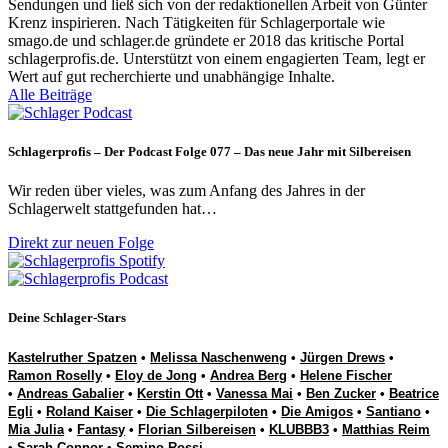
Sendungen und ließ sich von der redaktionellen Arbeit von Günter
Krenz inspirieren. Nach Tätigkeiten für Schlagerportale wie
smago.de und schlager.de gründete er 2018 das kritische Portal
schlagerprofis.de. Unterstützt von einem engagierten Team, legt er
Wert auf gut recherchierte und unabhängige Inhalte.
Alle Beiträge
Schlagerprofis – Der Podcast Folge 077 – Das neue Jahr mit Silbereisen
Wir reden über vieles, was zum Anfang des Jahres in der
Schlagerwelt stattgefunden hat…
Direkt zur neuen Folge
Deine Schlager-Stars
Kastelruther Spatzen
•
Melissa Naschenweng
•
Jürgen Drews
•
Ramon Roselly
•
Eloy de Jong
•
Andrea Berg
•
Helene Fischer
•
Andreas Gabalier
•
Kerstin Ott
•
Vanessa Mai
•
Ben Zucker
•
Beatrice
Egli
•
Roland Kaiser
•
Die Schlagerpiloten
•
Die Amigos
•
Santiano
•
Mia Julia
•
Fantasy
•
Florian Silbereisen
•
KLUBBB3
•
Matthias Reim
•
Sarah Connor
•
Semino Rossi