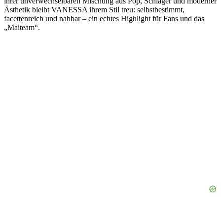
ihrer unverwechselbaren Mischung aus Pop, Schlager und moderner
Ästhetik bleibt VANESSA ihrem Stil treu: selbstbestimmt,
facettenreich und nahbar – ein echtes Highlight für Fans und das
„Maiteam“.