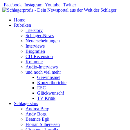
Zum
Facebook
Instagram
Youtube
Twitter
Inhalt
springen
Home
Rubriken
Titelstory
Schlager-News
Neuerscheinungen
Interviews
Biografien
CD-Rezension
Kolumne
Audio-Interviews
und noch viel mehr
Gewinnspiel
Konzertberichte
ESC
Glückwunsch!
TV-Kritik
Schlagerstars
Andrea Berg
Andy Borg
Beatrice Egli
Florian Silbereisen
Giovanni Zarrella