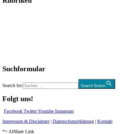
Rubriken
Titelstory
SchlagerNews
Neuerscheinungen
Interviews
Biographien
CD-Rezension
Kolumne
Audio-Interviews
und mehr…
Suchformular
Search for:
Search Button
Folgt uns!
Facebook
Twitter
Youtube
Instagram
Impressum & Disclaimer
|
Datenschutzerklärung
|
Kontakt
*= Affiliate Link