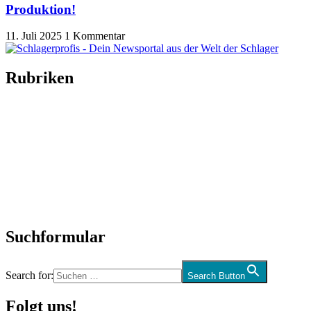
Produktion!
11. Juli 2025
1 Kommentar
Rubriken
Titelstory
SchlagerNews
Neuerscheinungen
Interviews
Biographien
CD-Rezension
Kolumne
Audio-Interviews
und mehr…
Suchformular
Search for:
Search Button
Folgt uns!