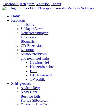
Zum
Facebook
Instagram
Youtube
Twitter
Inhalt
springen
Home
Rubriken
Titelstory
Schlager-News
Neuerscheinungen
Interviews
Biografien
CD-Rezension
Kolumne
Audio-Interviews
und noch viel mehr
Gewinnspiel
Konzertberichte
ESC
Glückwunsch!
TV-Kritik
Schlagerstars
Andrea Berg
Andy Borg
Beatrice Egli
Florian Silbereisen
Giovanni Zarrella