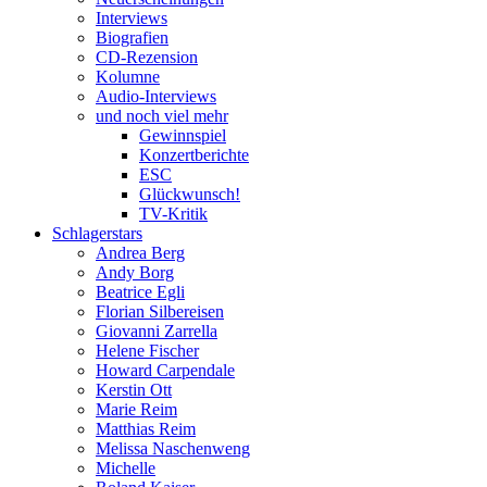
Interviews
Biografien
CD-Rezension
Kolumne
Audio-Interviews
und noch viel mehr
Gewinnspiel
Konzertberichte
ESC
Glückwunsch!
TV-Kritik
Schlagerstars
Andrea Berg
Andy Borg
Beatrice Egli
Florian Silbereisen
Giovanni Zarrella
Helene Fischer
Howard Carpendale
Kerstin Ott
Marie Reim
Matthias Reim
Melissa Naschenweng
Michelle