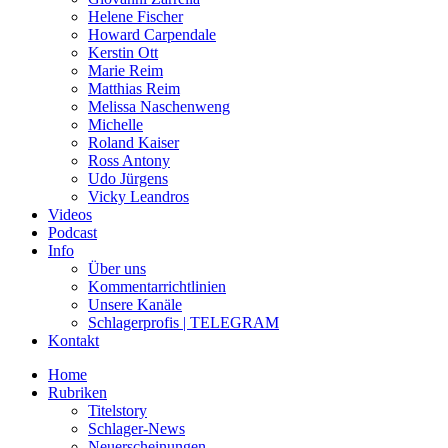
Helene Fischer
Howard Carpendale
Kerstin Ott
Marie Reim
Matthias Reim
Melissa Naschenweng
Michelle
Roland Kaiser
Ross Antony
Udo Jürgens
Vicky Leandros
Videos
Podcast
Info
Über uns
Kommentarrichtlinien
Unsere Kanäle
Schlagerprofis | TELEGRAM
Kontakt
Home
Rubriken
Titelstory
Schlager-News
Neuerscheinungen