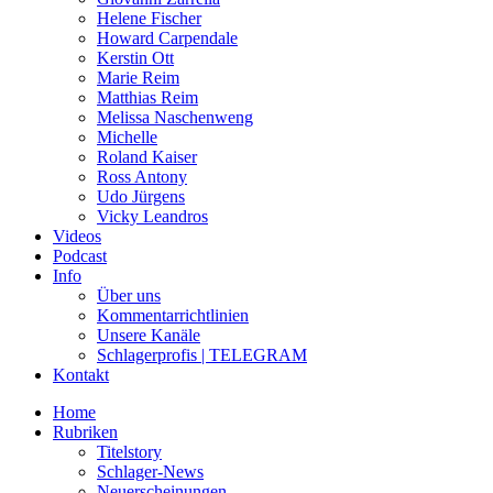
Helene Fischer
Howard Carpendale
Kerstin Ott
Marie Reim
Matthias Reim
Melissa Naschenweng
Michelle
Roland Kaiser
Ross Antony
Udo Jürgens
Vicky Leandros
Videos
Podcast
Info
Über uns
Kommentarrichtlinien
Unsere Kanäle
Schlagerprofis | TELEGRAM
Kontakt
Home
Rubriken
Titelstory
Schlager-News
Neuerscheinungen