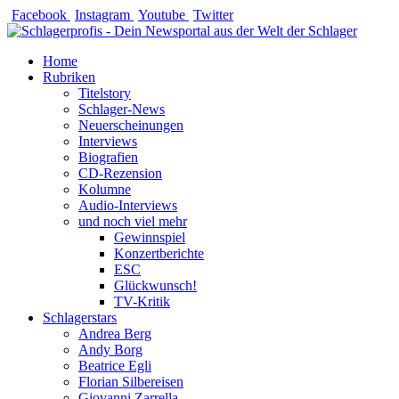
Zum
Facebook
Instagram
Youtube
Twitter
Inhalt
springen
Home
Rubriken
Titelstory
Schlager-News
Neuerscheinungen
Interviews
Biografien
CD-Rezension
Kolumne
Audio-Interviews
und noch viel mehr
Gewinnspiel
Konzertberichte
ESC
Glückwunsch!
TV-Kritik
Schlagerstars
Andrea Berg
Andy Borg
Beatrice Egli
Florian Silbereisen
Giovanni Zarrella