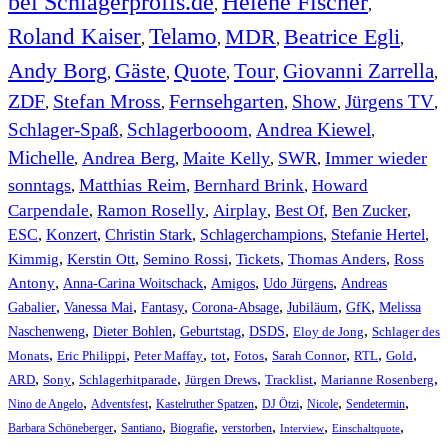
bei Schlagerprofis.de
Helene Fischer
,
,
Roland Kaiser
Telamo
MDR
Beatrice Egli
,
,
,
,
Andy Borg
Gäste
Quote
Tour
Giovanni Zarrella
,
,
,
,
,
ZDF
Stefan Mross
Fernsehgarten
Show
Jürgens TV
,
,
,
,
,
Schlager-Spaß
Schlagerbooom
Andrea Kiewel
,
,
,
Michelle
Andrea Berg
Maite Kelly
SWR
Immer wieder
,
,
,
,
sonntags
Matthias Reim
Bernhard Brink
Howard
,
,
,
Carpendale
Ramon Roselly
Airplay
Best Of
Ben Zucker
,
,
,
,
,
ESC
,
Konzert
,
Christin Stark
,
Schlagerchampions
,
Stefanie Hertel
,
Kimmig
,
Kerstin Ott
,
,
,
,
Semino Rossi
Tickets
Thomas Anders
Ross
,
,
,
,
Antony
Anna-Carina Woitschack
Amigos
Udo Jürgens
Andreas
,
,
,
,
,
,
Gabalier
Vanessa Mai
Fantasy
Corona-Absage
Jubiläum
GfK
Melissa
,
,
,
,
,
Naschenweng
Dieter Bohlen
Geburtstag
DSDS
Eloy de Jong
Schlager des
,
,
,
,
,
,
,
,
Monats
Eric Philippi
Peter Maffay
tot
Fotos
Sarah Connor
RTL
Gold
,
,
,
,
,
,
ARD
Sony
Schlagerhitparade
Jürgen Drews
Tracklist
Marianne Rosenberg
,
,
,
,
,
,
Nino de Angelo
Adventsfest
Kastelruther Spatzen
DJ Ötzi
Nicole
Sendetermin
,
,
,
,
,
,
Barbara Schöneberger
Santiano
Biografie
verstorben
Interview
Einschaltquote