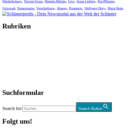
,
,
,
,
,
,
Wiederholung
Vincent Gross
Daniela Alfinito
Live
Sonia Liebing
Kai Pflaume
,
,
,
,
,
,
Universal
Kaisermania
Verschiebung
Absage
Pressetext
Wolfgang Petry
Marie Reim
Rubriken
Titelstory
SchlagerNews
Neuerscheinungen
Interviews
Biographien
CD-Rezension
Kolumne
Audio-Interviews
und mehr…
Suchformular
Search for:
Search Button
Folgt uns!