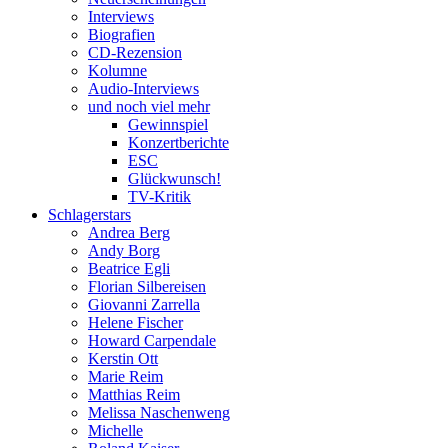
Interviews
Biografien
CD-Rezension
Kolumne
Audio-Interviews
und noch viel mehr
Gewinnspiel
Konzertberichte
ESC
Glückwunsch!
TV-Kritik
Schlagerstars
Andrea Berg
Andy Borg
Beatrice Egli
Florian Silbereisen
Giovanni Zarrella
Helene Fischer
Howard Carpendale
Kerstin Ott
Marie Reim
Matthias Reim
Melissa Naschenweng
Michelle