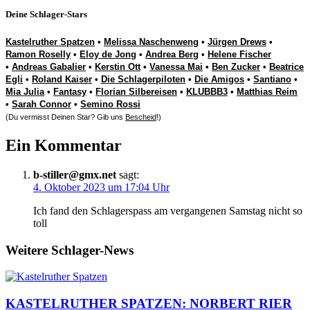
Deine Schlager-Stars
Kastelruther Spatzen
•
Melissa Naschenweng
•
Jürgen Drews
•
Ramon Roselly
•
Eloy de Jong
•
Andrea Berg
•
Helene Fischer
•
Andreas Gabalier
•
Kerstin Ott
•
Vanessa Mai
•
Ben Zucker
•
Beatrice
Egli
•
Roland Kaiser
•
Die Schlagerpiloten
•
Die Amigos
•
Santiano
•
Mia Julia
•
Fantasy
•
Florian Silbereisen
•
KLUBBB3
•
Matthias Reim
•
Sarah Connor
•
Semino Rossi
(Du vermisst Deinen Star? Gib uns
Bescheid
!)
Ein Kommentar
b-stiller@gmx.net
sagt:
4. Oktober 2023 um 17:04 Uhr
Ich fand den Schlagerspass am vergangenen Samstag nicht so
toll
Weitere Schlager-News
KASTELRUTHER SPATZEN: NORBERT RIER