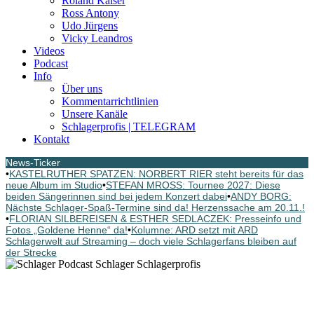
Roland Kaiser
Ross Antony
Udo Jürgens
Vicky Leandros
Videos
Podcast
Info
Über uns
Kommentarrichtlinien
Unsere Kanäle
Schlagerprofis | TELEGRAM
Kontakt
News-Ticker
•
KASTELRUTHER SPATZEN: NORBERT RIER steht bereits für das
neue Album im Studio
•
STEFAN MROSS: Tournee 2027: Diese
beiden Sängerinnen sind bei jedem Konzert dabei
•
ANDY BORG:
Nächste Schlager-Spaß-Termine sind da! Herzenssache am 20.11.!
•
FLORIAN SILBEREISEN & ESTHER SEDLACZEK: Presseinfo und
Fotos „Goldene Henne“ da!
•
Kolumne: ARD setzt mit ARD
Schlagerwelt auf Streaming – doch viele Schlagerfans bleiben auf
der Strecke