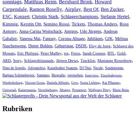
sonntags
Matthias Reim
Bernhard Brink
Howard
,
,
,
Carpendale
Ramon Roselly
Airplay
Best Of
Ben Zucker
,
,
,
,
,
ESC
,
Konzert
,
Christin Stark
,
Schlagerchampions
,
Stefanie Hertel
,
Kimmig
,
Kerstin Ott
,
,
,
,
Semino Rossi
Tickets
Thomas Anders
Ross
,
,
,
,
Antony
Anna-Carina Woitschack
Amigos
Udo Jürgens
Andreas
,
,
,
,
,
,
Gabalier
Vanessa Mai
Fantasy
Corona-Absage
Jubiläum
GfK
Melissa
,
,
,
,
,
Naschenweng
Dieter Bohlen
Geburtstag
DSDS
Eloy de Jong
Schlager des
,
,
,
,
,
,
,
,
Monats
Eric Philippi
Peter Maffay
tot
Fotos
Sarah Connor
RTL
Gold
,
,
,
,
,
,
ARD
Sony
Schlagerhitparade
Jürgen Drews
Tracklist
Marianne Rosenberg
,
,
,
,
,
,
Nino de Angelo
Adventsfest
Kastelruther Spatzen
DJ Ötzi
Nicole
Sendetermin
,
,
,
,
,
,
Barbara Schöneberger
Santiano
Biografie
verstorben
Interview
Einschaltquote
,
,
,
,
,
,
Wiederholung
Vincent Gross
Daniela Alfinito
Live
Sonia Liebing
Kai Pflaume
,
,
,
,
,
,
Universal
Kaisermania
Verschiebung
Absage
Pressetext
Wolfgang Petry
Marie Reim
Rubriken
Titelstory
SchlagerNews
Neuerscheinungen