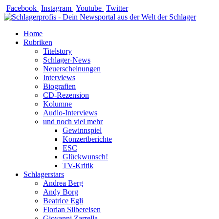
Zum
Facebook
Instagram
Youtube
Twitter
Inhalt
springen
Home
Rubriken
Titelstory
Schlager-News
Neuerscheinungen
Interviews
Biografien
CD-Rezension
Kolumne
Audio-Interviews
und noch viel mehr
Gewinnspiel
Konzertberichte
ESC
Glückwunsch!
TV-Kritik
Schlagerstars
Andrea Berg
Andy Borg
Beatrice Egli
Florian Silbereisen
Giovanni Zarrella