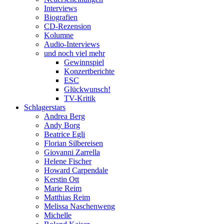
Interviews
Biografien
CD-Rezension
Kolumne
Audio-Interviews
und noch viel mehr
Gewinnspiel
Konzertberichte
ESC
Glückwunsch!
TV-Kritik
Schlagerstars
Andrea Berg
Andy Borg
Beatrice Egli
Florian Silbereisen
Giovanni Zarrella
Helene Fischer
Howard Carpendale
Kerstin Ott
Marie Reim
Matthias Reim
Melissa Naschenweng
Michelle