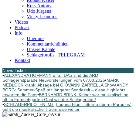
Roland Kaiser
Ross Antony
Udo Jürgens
Vicky Leandros
Videos
Podcast
Info
Über uns
Kommentarrichtlinien
Unsere Kanäle
Schlagerprofis | TELEGRAM
Kontakt
News-Ticker
•
ALEXANDRA HOFMANN u. a.: DAS sind die ARD
Schlagerhitparade Neuvorstellungen vom 07.08.2026
•
MARK
MEDLOCK krank: Absage bei GIOVANNI ZARRELLA Show
•
ANDY
BORG: Sommer-Spaß mit längerer Sendezeit – diese Highlights
erwarten die Fans
•
BERNHARD BRINK: Keiner war musikalisch so
oft im Fernsehgarten Gast wie der Schlagertitan!
•
SCHLAGERPILOTEN: Mit „Laguna Blue – Sterne überm Paradies“
geht die musikalische Traumreise weiter