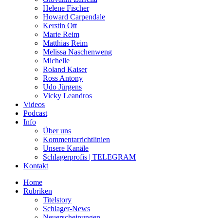
Helene Fischer
Howard Carpendale
Kerstin Ott
Marie Reim
Matthias Reim
Melissa Naschenweng
Michelle
Roland Kaiser
Ross Antony
Udo Jürgens
Vicky Leandros
Videos
Podcast
Info
Über uns
Kommentarrichtlinien
Unsere Kanäle
Schlagerprofis | TELEGRAM
Kontakt
Home
Rubriken
Titelstory
Schlager-News
Neuerscheinungen