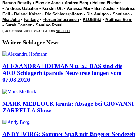
Ramon Roselly
•
Eloy de Jong
•
Andrea Berg
•
Helene Fischer
•
Andreas Gabalier
•
Kerstin Ott
•
Vanessa Mai
•
Ben Zucker
•
Beatrice
Egli
•
Roland Kaiser
•
Die Schlagerpiloten
•
Die Amigos
•
Santiano
•
Mia Julia
•
Fantasy
•
Florian Silbereisen
•
KLUBBB3
•
Matthias Reim
•
Sarah Connor
•
Semino Rossi
(Du vermisst Deinen Star? Gib uns
Bescheid
!)
Weitere Schlager-News
ALEXANDRA HOFMANN u. a.: DAS sind die
ARD Schlagerhitparade Neuvorstellungen vom
07.08.2026
MARK MEDLOCK krank: Absage bei GIOVANNI
ZARRELLA Show
ANDY BORG: Sommer-Spaß mit längerer Sendezeit