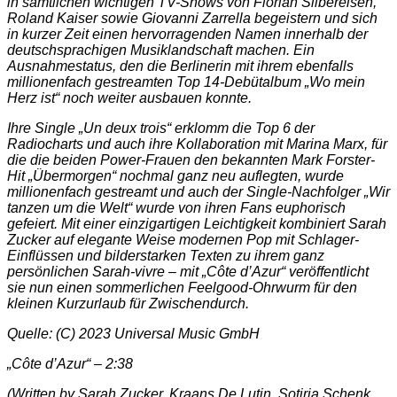
in sämtlichen wichtigen TV-Shows von Florian Silbereisen,
Roland Kaiser sowie Giovanni Zarrella begeistern und sich
in kurzer Zeit einen hervorragenden Namen innerhalb der
deutschsprachigen Musiklandschaft machen. Ein
Ausnahmestatus, den die Berlinerin mit ihrem ebenfalls
millionenfach gestreamten Top 14-Debütalbum „Wo mein
Herz ist“ noch weiter ausbauen konnte.
Ihre Single „Un deux trois“ erklomm die Top 6 der
Radiocharts und auch ihre Kollaboration mit Marina Marx, für
die die beiden Power-Frauen den bekannten Mark Forster-
Hit „Übermorgen“ nochmal ganz neu auflegten, wurde
millionenfach gestreamt und auch der Single-Nachfolger „Wir
tanzen um die Welt“ wurde von ihren Fans euphorisch
gefeiert. Mit einer einzigartigen Leichtigkeit kombiniert Sarah
Zucker auf elegante Weise modernen Pop mit Schlager-
Einflüssen und bilderstarken Texten zu ihrem ganz
persönlichen Sarah-vivre – mit „Côte d’Azur“ veröffentlicht
sie nun einen sommerlichen Feelgood-Ohrwurm für den
kleinen Kurzurlaub für Zwischendurch.
Quelle: (C) 2023 Universal Music GmbH
„Côte d’Azur“ – 2:38
(Written by Sarah Zucker, Kraans De Lutin, Sotiria Schenk