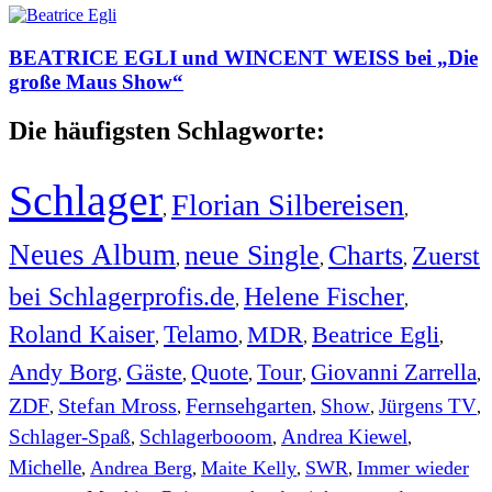
BEATRICE EGLI und WINCENT WEISS bei „Die
große Maus Show“
Die häufigsten Schlagworte:
Schlager
Florian Silbereisen
,
,
Neues Album
neue Single
Charts
Zuerst
,
,
,
bei Schlagerprofis.de
Helene Fischer
,
,
Roland Kaiser
Telamo
MDR
Beatrice Egli
,
,
,
,
Andy Borg
Gäste
Quote
Tour
Giovanni Zarrella
,
,
,
,
,
ZDF
Stefan Mross
Fernsehgarten
Show
Jürgens TV
,
,
,
,
,
Schlager-Spaß
Schlagerbooom
Andrea Kiewel
,
,
,
Michelle
Andrea Berg
Maite Kelly
SWR
Immer wieder
,
,
,
,