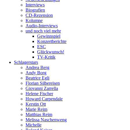
Interviews
Biografien
CD-Rezension
Kolumne
Audio-Interviews
und noch viel mehr
Gewinnspiel
Konzertberichte
ESC
Glückwunsch!
TV-Kritik
Schlagerstars
Andrea Berg
Andy Borg
Beatrice Egli
Florian Silbereisen
Giovanni Zarrella
Helene Fischer
Howard Carpendale
Kerstin Ott
Marie Reim
Matthias Reim
Melissa Naschenweng
Michelle