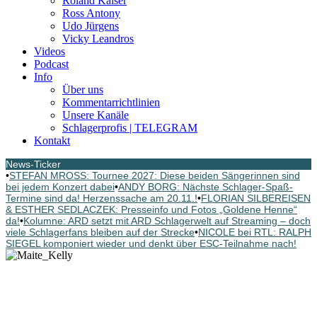
Roland Kaiser
Ross Antony
Udo Jürgens
Vicky Leandros
Videos
Podcast
Info
Über uns
Kommentarrichtlinien
Unsere Kanäle
Schlagerprofis | TELEGRAM
Kontakt
News-Ticker
•
STEFAN MROSS: Tournee 2027: Diese beiden Sängerinnen sind
bei jedem Konzert dabei
•
ANDY BORG: Nächste Schlager-Spaß-
Termine sind da! Herzenssache am 20.11.!
•
FLORIAN SILBEREISEN
& ESTHER SEDLACZEK: Presseinfo und Fotos „Goldene Henne“
da!
•
Kolumne: ARD setzt mit ARD Schlagerwelt auf Streaming – doch
viele Schlagerfans bleiben auf der Strecke
•
NICOLE bei RTL: RALPH
SIEGEL komponiert wieder und denkt über ESC-Teilnahme nach!