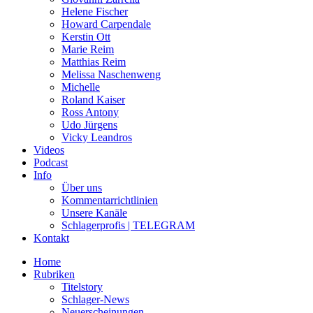
Helene Fischer
Howard Carpendale
Kerstin Ott
Marie Reim
Matthias Reim
Melissa Naschenweng
Michelle
Roland Kaiser
Ross Antony
Udo Jürgens
Vicky Leandros
Videos
Podcast
Info
Über uns
Kommentarrichtlinien
Unsere Kanäle
Schlagerprofis | TELEGRAM
Kontakt
Home
Rubriken
Titelstory
Schlager-News
Neuerscheinungen