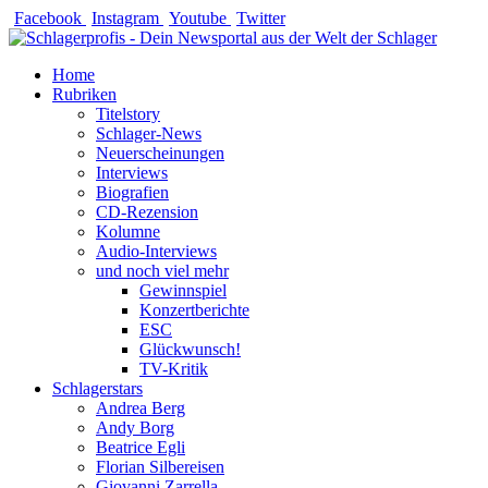
Zum
Facebook
Instagram
Youtube
Twitter
Inhalt
springen
Home
Rubriken
Titelstory
Schlager-News
Neuerscheinungen
Interviews
Biografien
CD-Rezension
Kolumne
Audio-Interviews
und noch viel mehr
Gewinnspiel
Konzertberichte
ESC
Glückwunsch!
TV-Kritik
Schlagerstars
Andrea Berg
Andy Borg
Beatrice Egli
Florian Silbereisen
Giovanni Zarrella