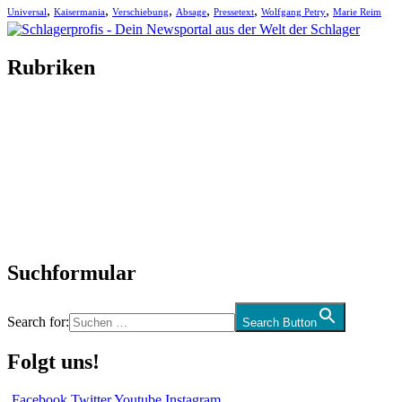
,
,
,
,
,
,
Universal
Kaisermania
Verschiebung
Absage
Pressetext
Wolfgang Petry
Marie Reim
Rubriken
Titelstory
SchlagerNews
Neuerscheinungen
Interviews
Biographien
CD-Rezension
Kolumne
Audio-Interviews
und mehr…
Suchformular
Search for:
Search Button
Folgt uns!
Facebook
Twitter
Youtube
Instagram