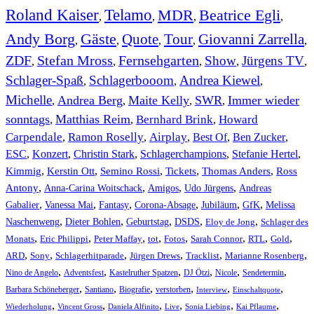
Roland Kaiser
Telamo
MDR
Beatrice Egli
,
,
,
,
Andy Borg
Gäste
Quote
Tour
Giovanni Zarrella
,
,
,
,
,
ZDF
Stefan Mross
Fernsehgarten
Show
Jürgens TV
,
,
,
,
,
Schlager-Spaß
Schlagerbooom
Andrea Kiewel
,
,
,
Michelle
Andrea Berg
Maite Kelly
SWR
Immer wieder
,
,
,
,
sonntags
Matthias Reim
Bernhard Brink
Howard
,
,
,
Carpendale
Ramon Roselly
Airplay
Best Of
Ben Zucker
,
,
,
,
,
ESC
,
Konzert
,
Christin Stark
,
Schlagerchampions
,
Stefanie Hertel
,
Kimmig
,
Kerstin Ott
,
,
,
,
Semino Rossi
Tickets
Thomas Anders
Ross
,
,
,
,
Antony
Anna-Carina Woitschack
Amigos
Udo Jürgens
Andreas
,
,
,
,
,
,
Gabalier
Vanessa Mai
Fantasy
Corona-Absage
Jubiläum
GfK
Melissa
,
,
,
,
,
Naschenweng
Dieter Bohlen
Geburtstag
DSDS
Eloy de Jong
Schlager des
,
,
,
,
,
,
,
,
Monats
Eric Philippi
Peter Maffay
tot
Fotos
Sarah Connor
RTL
Gold
,
,
,
,
,
,
ARD
Sony
Schlagerhitparade
Jürgen Drews
Tracklist
Marianne Rosenberg
,
,
,
,
,
,
Nino de Angelo
Adventsfest
Kastelruther Spatzen
DJ Ötzi
Nicole
Sendetermin
,
,
,
,
,
,
Barbara Schöneberger
Santiano
Biografie
verstorben
Interview
Einschaltquote
,
,
,
,
,
,
Wiederholung
Vincent Gross
Daniela Alfinito
Live
Sonia Liebing
Kai Pflaume