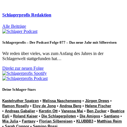
Schlagerprofis Redaktion
Alle Beiträge
Schlagerprofis – Der Podcast Folge 077 – Das neue Jahr mit Silbereisen
Wir reden über vieles, was zum Anfang des Jahres in der
Schlagerwelt stattgefunden hat…
Direkt zur neuen Folge
Deine Schlager-Stars
Kastelruther Spatzen
•
Melissa Naschenweng
•
Jürgen Drews
•
Ramon Roselly
•
Eloy de Jong
•
Andrea Berg
•
Helene Fischer
•
Andreas Gabalier
•
Kerstin Ott
•
Vanessa Mai
•
Ben Zucker
•
Beatrice
Egli
•
Roland Kaiser
•
Die Schlagerpiloten
•
Die Amigos
•
Santiano
•
Mia Julia
•
Fantasy
•
Florian Silbereisen
•
KLUBBB3
•
Matthias Reim
•
Sarah Connor
•
Semino Rossi