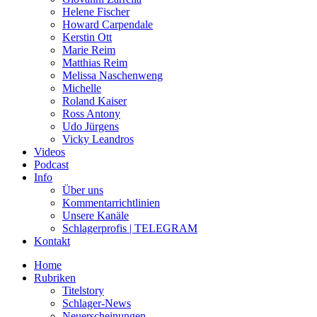
Helene Fischer
Howard Carpendale
Kerstin Ott
Marie Reim
Matthias Reim
Melissa Naschenweng
Michelle
Roland Kaiser
Ross Antony
Udo Jürgens
Vicky Leandros
Videos
Podcast
Info
Über uns
Kommentarrichtlinien
Unsere Kanäle
Schlagerprofis | TELEGRAM
Kontakt
Home
Rubriken
Titelstory
Schlager-News
Neuerscheinungen