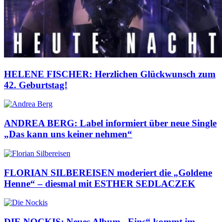
HELENE FISCHER: Herzlichen Glückwunsch zum
42. Geburtstag!
ANDREA BERG: Label informiert über neue Single
„Das kann uns keiner nehmen“
FLORIAN SILBEREISEN moderiert die „Goldene
Henne“ – diesmal mit ESTHER SEDLACZEK
DIE NOCKIS: Neues Album „Eins“ kommt im