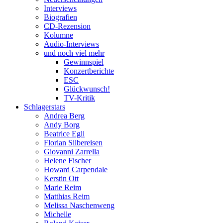
Interviews
Biografien
CD-Rezension
Kolumne
Audio-Interviews
und noch viel mehr
Gewinnspiel
Konzertberichte
ESC
Glückwunsch!
TV-Kritik
Schlagerstars
Andrea Berg
Andy Borg
Beatrice Egli
Florian Silbereisen
Giovanni Zarrella
Helene Fischer
Howard Carpendale
Kerstin Ott
Marie Reim
Matthias Reim
Melissa Naschenweng
Michelle