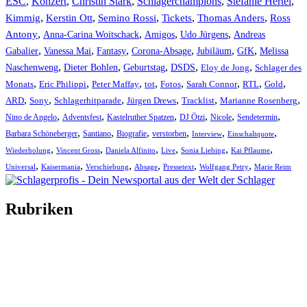
ESC
,
Konzert
,
Christin Stark
,
Schlagerchampions
,
Stefanie Hertel
,
Kimmig
,
Kerstin Ott
,
,
,
,
Semino Rossi
Tickets
Thomas Anders
Ross
,
,
,
,
Antony
Anna-Carina Woitschack
Amigos
Udo Jürgens
Andreas
,
,
,
,
,
,
Gabalier
Vanessa Mai
Fantasy
Corona-Absage
Jubiläum
GfK
Melissa
,
,
,
,
,
Naschenweng
Dieter Bohlen
Geburtstag
DSDS
Eloy de Jong
Schlager des
,
,
,
,
,
,
,
,
Monats
Eric Philippi
Peter Maffay
tot
Fotos
Sarah Connor
RTL
Gold
,
,
,
,
,
,
ARD
Sony
Schlagerhitparade
Jürgen Drews
Tracklist
Marianne Rosenberg
,
,
,
,
,
,
Nino de Angelo
Adventsfest
Kastelruther Spatzen
DJ Ötzi
Nicole
Sendetermin
,
,
,
,
,
,
Barbara Schöneberger
Santiano
Biografie
verstorben
Interview
Einschaltquote
,
,
,
,
,
,
Wiederholung
Vincent Gross
Daniela Alfinito
Live
Sonia Liebing
Kai Pflaume
,
,
,
,
,
,
Universal
Kaisermania
Verschiebung
Absage
Pressetext
Wolfgang Petry
Marie Reim
Rubriken
Titelstory
SchlagerNews
Neuerscheinungen
Interviews
Biographien
CD-Rezension