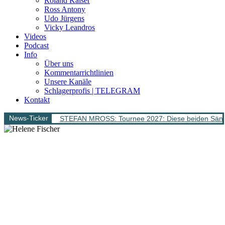
Roland Kaiser
Ross Antony
Udo Jürgens
Vicky Leandros
Videos
Podcast
Info
Über uns
Kommentarrichtlinien
Unsere Kanäle
Schlagerprofis | TELEGRAM
Kontakt
News-Ticker
STEFAN MROSS: Tournee 2027: Diese beiden Sänge