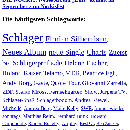
September zum Nockisfest
Die häufigsten Schlagworte:
Schlager
Florian Silbereisen
,
,
Neues Album
neue Single
Charts
Zuerst
,
,
,
bei Schlagerprofis.de
Helene Fischer
,
,
Roland Kaiser
Telamo
MDR
Beatrice Egli
,
,
,
,
Andy Borg
Gäste
Quote
Tour
Giovanni Zarrella
,
,
,
,
,
ZDF
Stefan Mross
Fernsehgarten
Show
Jürgens TV
,
,
,
,
,
Schlager-Spaß
Schlagerbooom
Andrea Kiewel
,
,
,
Michelle
Andrea Berg
Maite Kelly
SWR
Immer wieder
,
,
,
,
sonntags
Matthias Reim
Bernhard Brink
Howard
,
,
,
Carpendale
Ramon Roselly
Airplay
Best Of
Ben Zucker
,
,
,
,
,