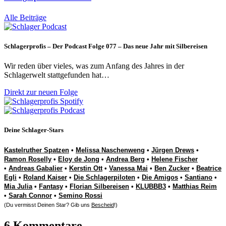
Alle Beiträge
Schlagerprofis – Der Podcast Folge 077 – Das neue Jahr mit Silbereisen
Wir reden über vieles, was zum Anfang des Jahres in der
Schlagerwelt stattgefunden hat…
Direkt zur neuen Folge
Deine Schlager-Stars
Kastelruther Spatzen
•
Melissa Naschenweng
•
Jürgen Drews
•
Ramon Roselly
•
Eloy de Jong
•
Andrea Berg
•
Helene Fischer
•
Andreas Gabalier
•
Kerstin Ott
•
Vanessa Mai
•
Ben Zucker
•
Beatrice
Egli
•
Roland Kaiser
•
Die Schlagerpiloten
•
Die Amigos
•
Santiano
•
Mia Julia
•
Fantasy
•
Florian Silbereisen
•
KLUBBB3
•
Matthias Reim
•
Sarah Connor
•
Semino Rossi
(Du vermisst Deinen Star? Gib uns
Bescheid
!)
6 Kommentare