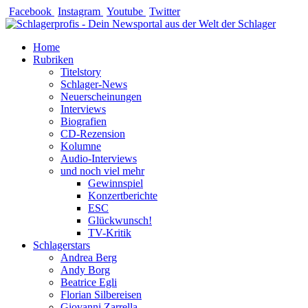
Zum
Facebook
Instagram
Youtube
Twitter
Inhalt
springen
Home
Rubriken
Titelstory
Schlager-News
Neuerscheinungen
Interviews
Biografien
CD-Rezension
Kolumne
Audio-Interviews
und noch viel mehr
Gewinnspiel
Konzertberichte
ESC
Glückwunsch!
TV-Kritik
Schlagerstars
Andrea Berg
Andy Borg
Beatrice Egli
Florian Silbereisen
Giovanni Zarrella