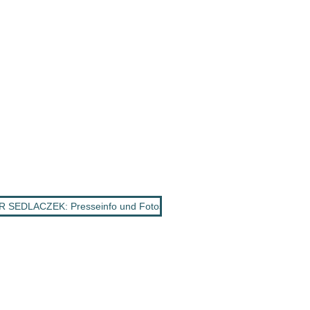
SEDLACZEK: Presseinfo und Fotos „Goldene Henne“ da!
•
Kolum