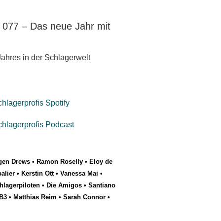
e 077 – Das neue Jahr mit
ahres in der Schlagerwelt
gen Drews
•
Ramon Roselly
•
Eloy de
alier
•
Kerstin Ott
•
Vanessa Mai
•
hlagerpiloten
•
Die Amigos
•
Santiano
B3
•
Matthias Reim
•
Sarah Connor
•