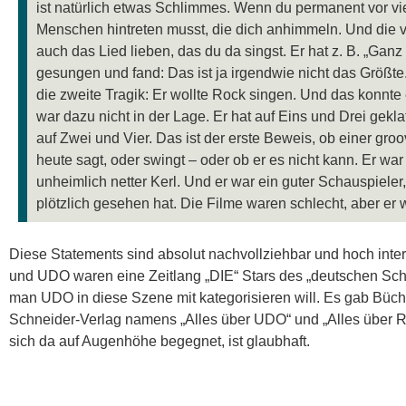
ist natürlich etwas Schlimmes. Wenn du permanent vor vi
Menschen hintreten musst, die dich anhimmeln. Und die vi
auch das Lied lieben, das du da singst. Er hat z. B. „Ganz
gesungen und fand: Das ist ja irgendwie nicht das Größte
die zweite Tragik: Er wollte Rock singen. Und das konnte e
war dazu nicht in der Lage. Er hat auf Eins und Drei geklat
auf Zwei und Vier. Das ist der erste Beweis, ob einer gro
heute sagt, oder swingt – oder ob er es nicht kann. Er war
unheimlich netter Kerl. Und er war ein guter Schauspieler
plötzlich gesehen hat. Die Filme waren schlecht, aber er w
Diese Statements sind absolut nachvollziehbar und hoch int
und UDO waren eine Zeitlang „DIE“ Stars des „deutschen Sch
man UDO in diese Szene mit kategorisieren will. Es gab Büch
Schneider-Verlag namens „Alles über UDO“ und „Alles über
sich da auf Augenhöhe begegnet, ist glaubhaft.