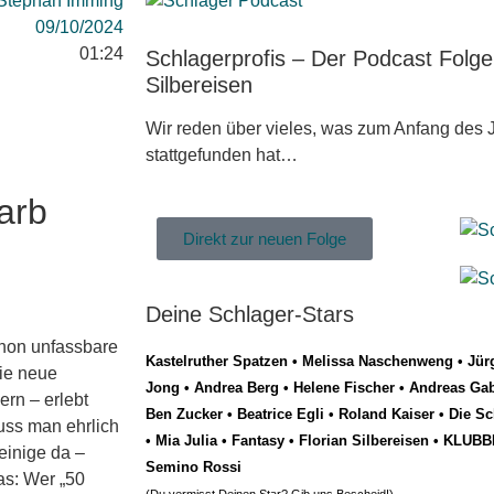
Stephan Imming
09/10/2024
01:24
Schlagerprofis – Der Podcast Folg
Silbereisen
Wir reden über vieles, was zum Anfang des J
stattgefunden hat…
arb
Direkt zur neuen Folge
Deine Schlager-Stars
chon unfassbare
Kastelruther Spatzen
•
Melissa Naschenweng
•
Jür
Die neue
Jong
•
Andrea Berg
•
Helene Fischer
•
Andreas Gab
rn – erlebt
Ben Zucker
•
Beatrice Egli
•
Roland Kaiser
•
Die Sc
muss man ehrlich
•
Mia Julia
•
Fantasy
•
Florian Silbereisen
•
KLUBB
einige da –
Semino Rossi
as: Wer „50