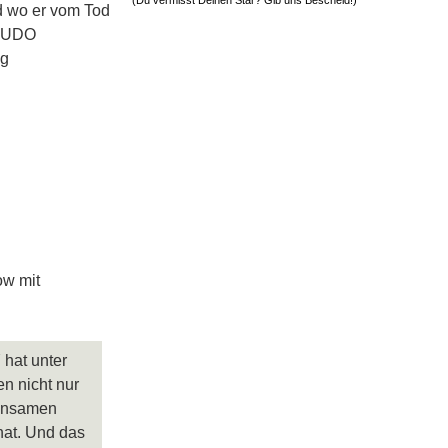
(Du vermisst Deinen Star? Gib uns
Bescheid
!)
nd wo er vom Tod
n UDO
ng
ow mit
hat unter
en nicht nur
einsamen
 hat. Und das