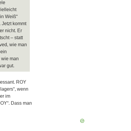
ele
elleicht
 in Weiß“
.
Jetzt kommt
r nicht. Er
scht – statt
oved, wie man
 ein
, wie man
ar gut.
eressant. ROY
lagers“, wenn
er im
 ROY“. Dass man