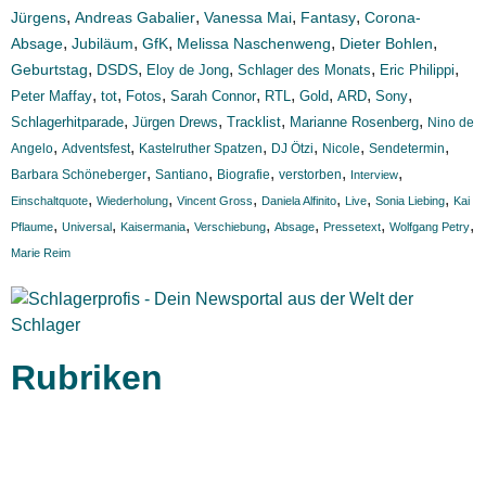
,
,
,
,
Jürgens
Andreas Gabalier
Vanessa Mai
Fantasy
Corona-
,
,
,
,
,
Absage
Jubiläum
GfK
Melissa Naschenweng
Dieter Bohlen
,
,
,
,
,
Geburtstag
DSDS
Eloy de Jong
Schlager des Monats
Eric Philippi
,
,
,
,
,
,
,
,
Peter Maffay
tot
Fotos
Sarah Connor
RTL
Gold
ARD
Sony
,
,
,
,
Schlagerhitparade
Jürgen Drews
Tracklist
Marianne Rosenberg
Nino de
,
,
,
,
,
,
Angelo
Adventsfest
Kastelruther Spatzen
DJ Ötzi
Nicole
Sendetermin
,
,
,
,
,
Barbara Schöneberger
Santiano
Biografie
verstorben
Interview
,
,
,
,
,
,
Einschaltquote
Wiederholung
Vincent Gross
Daniela Alfinito
Live
Sonia Liebing
Kai
,
,
,
,
,
,
,
Pflaume
Universal
Kaisermania
Verschiebung
Absage
Pressetext
Wolfgang Petry
Marie Reim
Rubriken
Titelstory
SchlagerNews
Neuerscheinungen