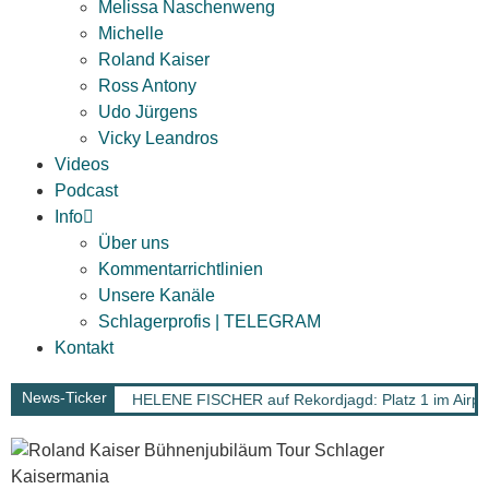
Melissa Naschenweng
Michelle
Roland Kaiser
Ross Antony
Udo Jürgens
Vicky Leandros
Videos
Podcast
Info
Über uns
Kommentarrichtlinien
Unsere Kanäle
Schlagerprofis | TELEGRAM
Kontakt
News-Ticker
HELENE FISCHER auf Rekordjagd: Platz 1 im Airpl