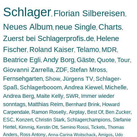
Schlager
Florian Silbereisen
,
,
Neues Album
neue Single
Charts
,
,
,
Zuerst bei Schlagerprofis.de
Helene
,
Fischer
Roland Kaiser
Telamo
MDR
,
,
,
,
Beatrice Egli
Andy Borg
Gäste
Quote
Tour
,
,
,
,
,
Giovanni Zarrella
ZDF
Stefan Mross
,
,
,
Fernsehgarten
Show
Jürgens TV
Schlager-
,
,
,
Spaß
Schlagerbooom
Andrea Kiewel
Michelle
,
,
,
,
Andrea Berg
Maite Kelly
SWR
Immer wieder
,
,
,
sonntags
Matthias Reim
Bernhard Brink
Howard
,
,
,
Carpendale
Ramon Roselly
Airplay
Best Of
Ben Zucker
,
,
,
,
,
ESC
Konzert
,
,
Christin Stark
,
Schlagerchampions
,
Stefanie
Hertel
,
Kimmig
,
Kerstin Ott
,
Semino Rossi
,
Tickets
,
Thomas
Anders
,
,
,
,
Ross Antony
Anna-Carina Woitschack
Amigos
Udo