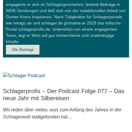
engagierte er sich im Schlagergeschehen, leistete Beiträge in
WDR-Sendungen und ließ sich von der redaktionellen Arbeit von
Günter Krenz inspirieren. Nach Tätigkeiten für Schlagerportale
wie smago.de und schlager.de gründete er 2018 das kritische
Portal schlagerprofis.de. Unterstützt von einem engagierten
Team, legt er Wert auf gut recherchierte und unabhängige
Inhalte.
Alle Beiträge
Schlagerprofis – Der Podcast Folge 077 – Das
neue Jahr mit Silbereisen
Wir reden über vieles, was zum Anfang des Jahres in der
Schlagerwelt stattgefunden hat…