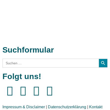
Interviews
Biographien
CD-Rezension
Kolumne
Audio-Interviews
und mehr…
Suchformular
Search
Search
for:
Folgt uns!
Impressum & Disclaimer
|
Datenschutzerklärung
|
Kontakt