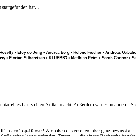
t stattgefunden hat…
Roselly
•
Eloy de Jong
•
Andrea Berg
•
Helene Fischer
•
Andreas Gabalie
asy
•
Florian Silbereisen
•
KLUBBB3
•
Matthias Reim
•
Sarah Connor
•
S
r eines Users einen Artikel macht. Außerdem war es an anderen Stell
 NIE in den Top-10 war? Wir haben das gesehen, aber ganz bewusst au