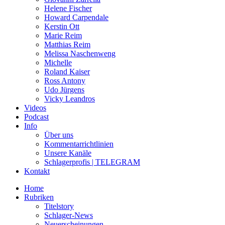
Helene Fischer
Howard Carpendale
Kerstin Ott
Marie Reim
Matthias Reim
Melissa Naschenweng
Michelle
Roland Kaiser
Ross Antony
Udo Jürgens
Vicky Leandros
Videos
Podcast
Info
Über uns
Kommentarrichtlinien
Unsere Kanäle
Schlagerprofis | TELEGRAM
Kontakt
Home
Rubriken
Titelstory
Schlager-News
Neuerscheinungen