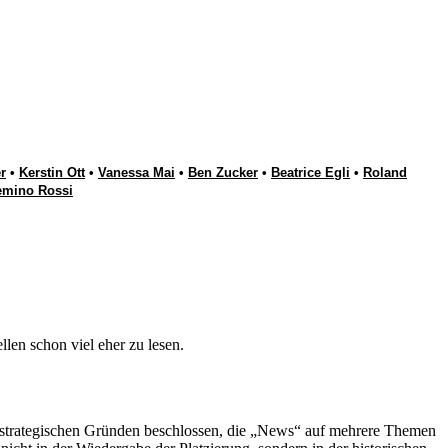
r
•
Kerstin Ott
•
Vanessa Mai
•
Ben Zucker
•
Beatrice Egli
•
Roland
emino Rossi
en schon viel eher zu lesen.
s strategischen Gründen beschlossen, die „News“ auf mehrere Themen