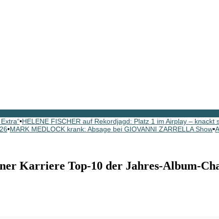
Extra“
•
HELENE FISCHER auf Rekordjagd: Platz 1 im Airplay – knackt
026
•
MARK MEDLOCK krank: Absage bei GIOVANNI ZARRELLA Show
•
A
r Karriere Top-10 der Jahres-Album-Char