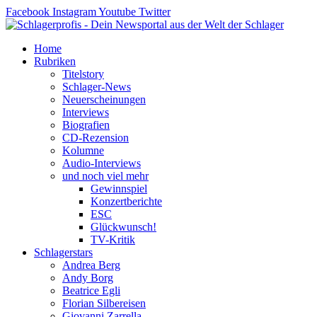
Zum
Facebook
Instagram
Youtube
Twitter
Inhalt
springen
Home
Rubriken
Titelstory
Schlager-News
Neuerscheinungen
Interviews
Biografien
CD-Rezension
Kolumne
Audio-Interviews
und noch viel mehr
Gewinnspiel
Konzertberichte
ESC
Glückwunsch!
TV-Kritik
Schlagerstars
Andrea Berg
Andy Borg
Beatrice Egli
Florian Silbereisen
Giovanni Zarrella