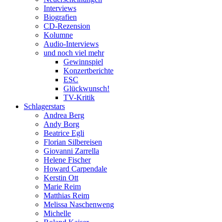
Interviews
Biografien
CD-Rezension
Kolumne
Audio-Interviews
und noch viel mehr
Gewinnspiel
Konzertberichte
ESC
Glückwunsch!
TV-Kritik
Schlagerstars
Andrea Berg
Andy Borg
Beatrice Egli
Florian Silbereisen
Giovanni Zarrella
Helene Fischer
Howard Carpendale
Kerstin Ott
Marie Reim
Matthias Reim
Melissa Naschenweng
Michelle