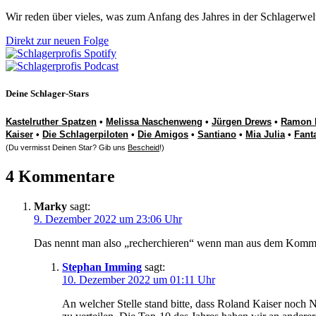
Wir reden über vieles, was zum Anfang des Jahres in der Schlagerwel
Direkt zur neuen Folge
Deine Schlager-Stars
Kastelruther Spatzen
•
Melissa Naschenweng
•
Jürgen Drews
•
Ramon 
Kaiser
•
Die Schlagerpiloten
•
Die Amigos
•
Santiano
•
Mia Julia
•
Fant
(Du vermisst Deinen Star? Gib uns
Bescheid
!)
4 Kommentare
Marky
sagt:
9. Dezember 2022 um 23:06 Uhr
Das nennt man also „recherchieren“ wenn man aus dem Kommenta
Stephan Imming
sagt:
10. Dezember 2022 um 01:11 Uhr
An welcher Stelle stand bitte, dass Roland Kaiser noch