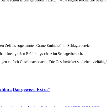
 Stelle schon längst gefunden. Tztztz… – die eigene Recherche besteht 
igen Zeit als sogenannte „Graue Eminenz“ im Schlagerbereich.
d hat einen großen Erfahrungsschatz im Schlagerbereich.
ugen einfach Geschmackssache. Die Geschmäcker sind eben vielfältig!
ilm „Das gewisse Extra“