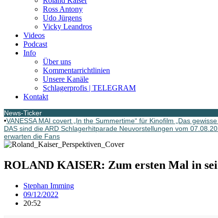
Roland Kaiser
Ross Antony
Udo Jürgens
Vicky Leandros
Videos
Podcast
Info
Über uns
Kommentarrichtlinien
Unsere Kanäle
Schlagerprofis | TELEGRAM
Kontakt
News-Ticker
•
VANESSA MAI covert „In the Summertime“ für Kinofilm „Das gewisse 
DAS sind die ARD Schlagerhitparade Neuvorstellungen vom 07.08.2
erwarten die Fans
ROLAND KAISER: Zum ersten Mal in seine
Stephan Imming
09/12/2022
20:52