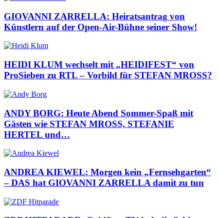
GIOVANNI ZARRELLA: Heiratsantrag von
Künstlern auf der Open-Air-Bühne seiner Show!
HEIDI KLUM wechselt mit „HEIDIFEST“ von
ProSieben zu RTL – Vorbild für STEFAN MROSS?
ANDY BORG: Heute Abend Sommer-Spaß mit
Gästen wie STEFAN MROSS, STEFANIE
HERTEL und…
ANDREA KIEWEL: Morgen kein „Fernsehgarten“
– DAS hat GIOVANNI ZARRELLA damit zu tun