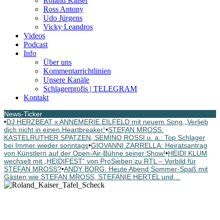
Roland Kaiser
Ross Antony
Udo Jürgens
Vicky Leandros
Videos
Podcast
Info
Über uns
Kommentarrichtlinien
Unsere Kanäle
Schlagerprofis | TELEGRAM
Kontakt
News-Ticker
•
DJ HERZBEAT x ANNEMERIE EILFELD mit neuem Song „Verlieb
dich nicht in einen Heartbreaker“
•
STEFAN MROSS:
KASTELRUTHER SPATZEN, SEMINO ROSSI u. a.: Top Schlager
bei Immer wieder sonntags
•
GIOVANNI ZARRELLA: Heiratsantrag
von Künstlern auf der Open-Air-Bühne seiner Show!
•
HEIDI KLUM
wechselt mit „HEIDIFEST“ von ProSieben zu RTL – Vorbild für
STEFAN MROSS?
•
ANDY BORG: Heute Abend Sommer-Spaß mit
Gästen wie STEFAN MROSS, STEFANIE HERTEL und…