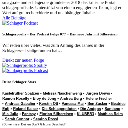
smago.de und schlager.de gründete er 2018 das kritische Portal
schlagerprofis.de. Unterstützt von einem engagierten Team, legt er
Wert auf gut recherchierte und unabhängige Inhalte.
Alle Beiträge
Schlagerprofis – Der Podcast Folge 077 – Das neue Jahr mit Silbereisen
Wir reden über vieles, was zum Anfang des Jahres in der
Schlagerwelt stattgefunden hat…
Direkt zur neuen Folge
Deine Schlager-Stars
Kastelruther Spatzen
•
Melissa Naschenweng
•
Jürgen Drews
•
Ramon Roselly
•
Eloy de Jong
•
Andrea Berg
•
Helene Fischer
•
Andreas Gabalier
•
Kerstin Ott
•
Vanessa Mai
•
Ben Zucker
•
Beatrice
Egli
•
Roland Kaiser
•
Die Schlagerpiloten
•
Die Amigos
•
Santiano
•
Mia Julia
•
Fantasy
•
Florian Silbereisen
•
KLUBBB3
•
Matthias Reim
•
Sarah Connor
•
Semino Rossi
(Du vermisst Deinen Star? Gib uns
Bescheid
!)