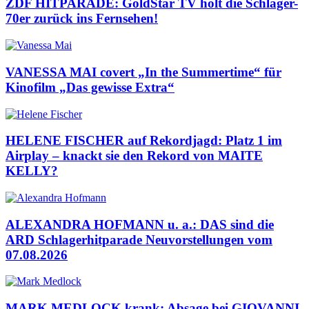
ZDF HITPARADE: GoldStar TV holt die Schlager-
70er zurück ins Fernsehen!
VANESSA MAI covert „In the Summertime“ für
Kinofilm „Das gewisse Extra“
HELENE FISCHER auf Rekordjagd: Platz 1 im
Airplay – knackt sie den Rekord von MAITE
KELLY?
ALEXANDRA HOFMANN u. a.: DAS sind die
ARD Schlagerhitparade Neuvorstellungen vom
07.08.2026
MARK MEDLOCK krank: Absage bei GIOVANNI