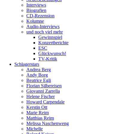
Interviews
Biografien
CD-Rezension
Kolumne
Audio-Interviews
und noch viel mehr
Gewinnspiel
Konzertberichte
ESC
Glückwunsch!
TV-Kritik
Schlagerstars
Andrea Berg
Andy Borg
Beatrice Egli
Florian Silbereisen
Giovanni Zarrella
Helene Fischer
Howard Carpendale
Kerstin Ott
Marie Reim
Matthias Reim
Melissa Naschenweng
Michelle