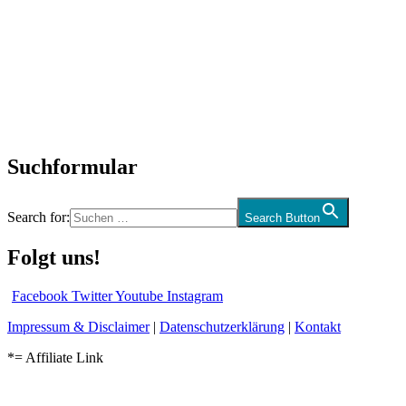
SchlagerNews
Neuerscheinungen
Interviews
Biographien
CD-Rezension
Kolumne
Audio-Interviews
und mehr…
Suchformular
Search for:
Search Button
Folgt uns!
Facebook
Twitter
Youtube
Instagram
Impressum & Disclaimer
|
Datenschutzerklärung
|
Kontakt
*= Affiliate Link