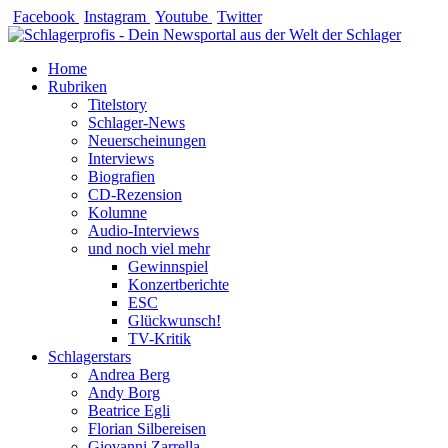
Zum
Facebook
Instagram
Youtube
Twitter
Inhalt
springen
Home
Rubriken
Titelstory
Schlager-News
Neuerscheinungen
Interviews
Biografien
CD-Rezension
Kolumne
Audio-Interviews
und noch viel mehr
Gewinnspiel
Konzertberichte
ESC
Glückwunsch!
TV-Kritik
Schlagerstars
Andrea Berg
Andy Borg
Beatrice Egli
Florian Silbereisen
Giovanni Zarrella