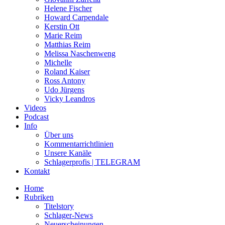
Helene Fischer
Howard Carpendale
Kerstin Ott
Marie Reim
Matthias Reim
Melissa Naschenweng
Michelle
Roland Kaiser
Ross Antony
Udo Jürgens
Vicky Leandros
Videos
Podcast
Info
Über uns
Kommentarrichtlinien
Unsere Kanäle
Schlagerprofis | TELEGRAM
Kontakt
Home
Rubriken
Titelstory
Schlager-News
Neuerscheinungen