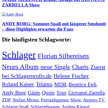
ZARRELLA Show
ANDY BORG: Sommer-Spaß mit längerer Sendezeit
– diese Highlights erwarten die Fans
Die häufigsten Schlagworte:
Schlager
Florian Silbereisen
,
,
Neues Album
neue Single
Charts
Zuerst
,
,
,
bei Schlagerprofis.de
Helene Fischer
,
,
Roland Kaiser
Telamo
MDR
Beatrice Egli
,
,
,
,
Andy Borg
Gäste
Quote
Tour
Giovanni Zarrella
,
,
,
,
,
ZDF
Stefan Mross
Fernsehgarten
Show
Jürgens TV
,
,
,
,
,
Schlager-Spaß
Schlagerbooom
Andrea Kiewel
,
,
,