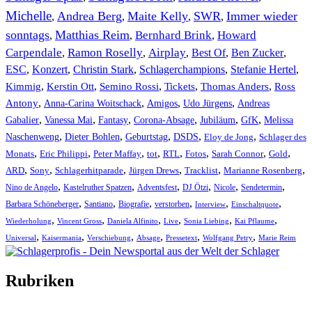
Michelle
Andrea Berg
Maite Kelly
SWR
Immer wieder
,
,
,
,
sonntags
Matthias Reim
Bernhard Brink
Howard
,
,
,
Carpendale
Ramon Roselly
Airplay
Best Of
Ben Zucker
,
,
,
,
,
ESC
,
Konzert
,
Christin Stark
,
Schlagerchampions
,
Stefanie Hertel
,
Kimmig
,
Kerstin Ott
,
,
,
,
Semino Rossi
Tickets
Thomas Anders
Ross
,
,
,
,
Antony
Anna-Carina Woitschack
Amigos
Udo Jürgens
Andreas
,
,
,
,
,
,
Gabalier
Vanessa Mai
Fantasy
Corona-Absage
Jubiläum
GfK
Melissa
,
,
,
,
,
Naschenweng
Dieter Bohlen
Geburtstag
DSDS
Eloy de Jong
Schlager des
,
,
,
,
,
,
,
,
Monats
Eric Philippi
Peter Maffay
tot
RTL
Fotos
Sarah Connor
Gold
,
,
,
,
,
,
ARD
Sony
Schlagerhitparade
Jürgen Drews
Tracklist
Marianne Rosenberg
,
,
,
,
,
,
Nino de Angelo
Kastelruther Spatzen
Adventsfest
DJ Ötzi
Nicole
Sendetermin
,
,
,
,
,
,
Barbara Schöneberger
Santiano
Biografie
verstorben
Interview
Einschaltquote
,
,
,
,
,
,
Wiederholung
Vincent Gross
Daniela Alfinito
Live
Sonia Liebing
Kai Pflaume
,
,
,
,
,
,
Universal
Kaisermania
Verschiebung
Absage
Pressetext
Wolfgang Petry
Marie Reim
Rubriken
Titelstory