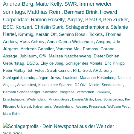
Andrea Berg
Maite Kelly
SWR
Immer wieder
,
,
,
sonntags
Matthias Reim
Bernhard Brink
Howard
,
,
,
Carpendale
Ramon Roselly
Airplay
Best Of
Ben Zucker
,
,
,
,
,
ESC
Konzert
,
,
Christin Stark
,
Schlagerchampions
,
Stefanie
Hertel
,
Kimmig
,
Kerstin Ott
,
Semino Rossi
,
Tickets
,
Thomas
Anders
,
,
,
,
Ross Antony
Anna-Carina Woitschack
Amigos
Udo
,
,
,
,
Jürgens
Andreas Gabalier
Vanessa Mai
Fantasy
Corona-
,
,
,
,
,
Absage
Jubiläum
GfK
Melissa Naschenweng
Dieter Bohlen
,
,
,
,
,
Geburtstag
DSDS
Eloy de Jong
Schlager des Monats
Eric Philippi
,
,
,
,
,
,
,
,
Peter Maffay
tot
Fotos
Sarah Connor
RTL
Gold
ARD
Sony
,
,
,
,
Schlagerhitparade
Jürgen Drews
Tracklist
Marianne Rosenberg
Nino de
,
,
,
,
,
,
Angelo
Adventsfest
Kastelruther Spatzen
DJ Ötzi
Nicole
Sendetermin
,
,
,
,
,
Barbara Schöneberger
Santiano
Biografie
verstorben
Interview
,
,
,
,
,
,
Einschaltquote
Wiederholung
Vincent Gross
Daniela Alfinito
Live
Sonia Liebing
Kai
,
,
,
,
,
,
,
Pflaume
Universal
Kaisermania
Verschiebung
Absage
Pressetext
Wolfgang Petry
Marie Reim