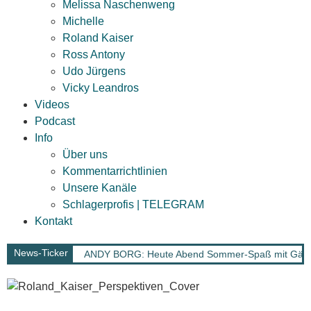
Melissa Naschenweng
Michelle
Roland Kaiser
Ross Antony
Udo Jürgens
Vicky Leandros
Videos
Podcast
Info
Über uns
Kommentarrichtlinien
Unsere Kanäle
Schlagerprofis | TELEGRAM
Kontakt
News-Ticker
ANDY BORG: Heute Abend Sommer-Spaß mit Gä