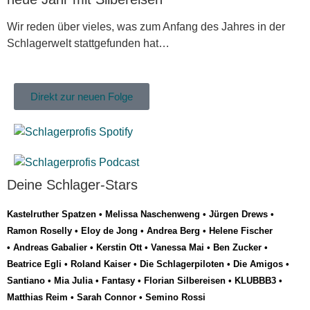
Wir reden über vieles, was zum Anfang des Jahres in der
Schlagerwelt stattgefunden hat…
Direkt zur neuen Folge
Deine Schlager-Stars
Kastelruther Spatzen
•
Melissa Naschenweng
•
Jürgen Drews
•
Ramon Roselly
•
Eloy de Jong
•
Andrea Berg
•
Helene Fischer
•
Andreas Gabalier
•
Kerstin Ott
•
Vanessa Mai
•
Ben Zucker
•
Beatrice Egli
•
Roland Kaiser
•
Die Schlagerpiloten
•
Die Amigos
•
Santiano
•
Mia Julia
•
Fantasy
•
Florian Silbereisen
•
KLUBBB3
•
Matthias Reim
•
Sarah Connor
•
Semino Rossi