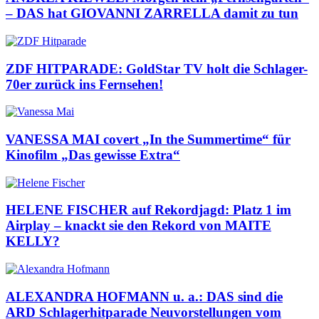
– DAS hat GIOVANNI ZARRELLA damit zu tun
ZDF HITPARADE: GoldStar TV holt die Schlager-
70er zurück ins Fernsehen!
VANESSA MAI covert „In the Summertime“ für
Kinofilm „Das gewisse Extra“
HELENE FISCHER auf Rekordjagd: Platz 1 im
Airplay – knackt sie den Rekord von MAITE
KELLY?
ALEXANDRA HOFMANN u. a.: DAS sind die
ARD Schlagerhitparade Neuvorstellungen vom