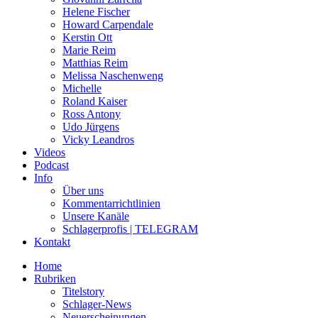
Helene Fischer
Howard Carpendale
Kerstin Ott
Marie Reim
Matthias Reim
Melissa Naschenweng
Michelle
Roland Kaiser
Ross Antony
Udo Jürgens
Vicky Leandros
Videos
Podcast
Info
Über uns
Kommentarrichtlinien
Unsere Kanäle
Schlagerprofis | TELEGRAM
Kontakt
Home
Rubriken
Titelstory
Schlager-News
Neuerscheinungen