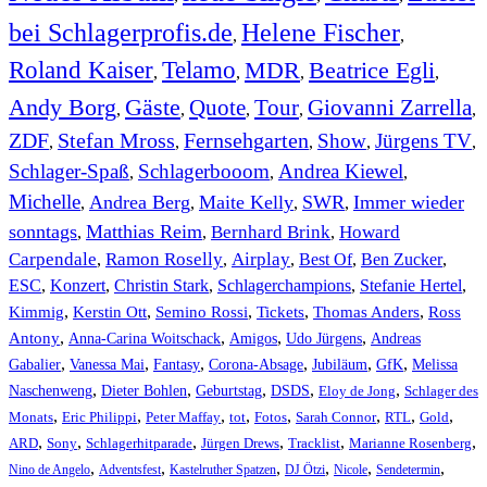
bei Schlagerprofis.de
Helene Fischer
,
,
Roland Kaiser
Telamo
MDR
Beatrice Egli
,
,
,
,
Andy Borg
Gäste
Quote
Tour
Giovanni Zarrella
,
,
,
,
,
ZDF
Stefan Mross
Fernsehgarten
Show
Jürgens TV
,
,
,
,
,
Schlager-Spaß
Schlagerbooom
Andrea Kiewel
,
,
,
Michelle
Andrea Berg
Maite Kelly
SWR
Immer wieder
,
,
,
,
sonntags
Matthias Reim
Bernhard Brink
Howard
,
,
,
Carpendale
Ramon Roselly
Airplay
Best Of
Ben Zucker
,
,
,
,
,
ESC
,
Konzert
,
Christin Stark
,
Schlagerchampions
,
Stefanie Hertel
,
Kimmig
,
Kerstin Ott
,
,
,
,
Semino Rossi
Tickets
Thomas Anders
Ross
,
,
,
,
Antony
Anna-Carina Woitschack
Amigos
Udo Jürgens
Andreas
,
,
,
,
,
,
Gabalier
Vanessa Mai
Fantasy
Corona-Absage
Jubiläum
GfK
Melissa
,
,
,
,
,
Naschenweng
Dieter Bohlen
Geburtstag
DSDS
Eloy de Jong
Schlager des
,
,
,
,
,
,
,
,
Monats
Eric Philippi
Peter Maffay
tot
Fotos
Sarah Connor
RTL
Gold
,
,
,
,
,
,
ARD
Sony
Schlagerhitparade
Jürgen Drews
Tracklist
Marianne Rosenberg
,
,
,
,
,
,
Nino de Angelo
Adventsfest
Kastelruther Spatzen
DJ Ötzi
Nicole
Sendetermin