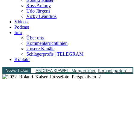
Roland Kaiser
Ross Antony
Udo Jürgens
Vicky Leandros
Videos
Podcast
Info
Über uns
Kommentarrichtlinien
Unsere Kanäle
Schlagerprofis | TELEGRAM
Kontakt
News-Ticker
ANDREA KIEWEL: Morgen kein „Fernsehgarten“ – 