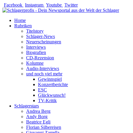
Zum
Facebook
Instagram
Youtube
Twitter
Inhalt
springen
Home
Rubriken
Titelstory
Schlager-News
Neuerscheinungen
Interviews
Biografien
CD-Rezension
Kolumne
Audio-Interviews
und noch viel mehr
Gewinnspiel
Konzertberichte
ESC
Glückwunsch!
TV-Kritik
Schlagerstars
Andrea Berg
Andy Borg
Beatrice Egli
Florian Silbereisen
Giovanni Zarrella