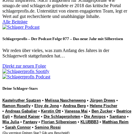
Krenz inspirieren. Nach Tätigkeiten für Schlagerportale wie
smago.de und schlager.de gründete er 2018 das kritische Portal
schlagerprofis.de. Unterstützt von einem engagierten Team, legt er
Wert auf gut recherchierte und unabhängige Inhalte.
Alle Beiträge
Schlagerprofis – Der Podcast Folge 077 – Das neue Jahr mit Silbereisen
Wir reden über vieles, was zum Anfang des Jahres in der
Schlagerwelt stattgefunden hat…
Direkt zur neuen Folge
Deine Schlager-Stars
Kastelruther Spatzen
•
Melissa Naschenweng
•
Jürgen Drews
•
Ramon Roselly
•
Eloy de Jong
•
Andrea Berg
•
Helene Fischer
•
Andreas Gabalier
•
Kerstin Ott
•
Vanessa Mai
•
Ben Zucker
•
Beatrice
Egli
•
Roland Kaiser
•
Die Schlagerpiloten
•
Die Amigos
•
Santiano
•
Mia Julia
•
Fantasy
•
Florian Silbereisen
•
KLUBBB3
•
Matthias Reim
•
Sarah Connor
•
Semino Rossi
(Du vermisst Deinen Star? Gib uns
Bescheid
!)