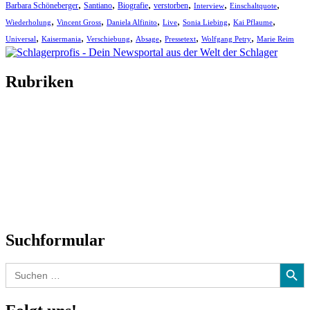
,
,
,
,
,
,
Barbara Schöneberger
Santiano
Biografie
verstorben
Interview
Einschaltquote
,
,
,
,
,
,
Wiederholung
Vincent Gross
Daniela Alfinito
Live
Sonia Liebing
Kai Pflaume
,
,
,
,
,
,
Universal
Kaisermania
Verschiebung
Absage
Pressetext
Wolfgang Petry
Marie Reim
Rubriken
Titelstory
SchlagerNews
Neuerscheinungen
Interviews
Biographien
CD-Rezension
Kolumne
Audio-Interviews
und mehr…
Suchformular
Search Button
Search
for: