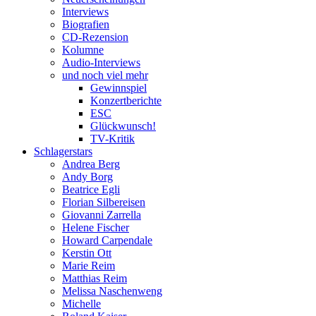
Interviews
Biografien
CD-Rezension
Kolumne
Audio-Interviews
und noch viel mehr
Gewinnspiel
Konzertberichte
ESC
Glückwunsch!
TV-Kritik
Schlagerstars
Andrea Berg
Andy Borg
Beatrice Egli
Florian Silbereisen
Giovanni Zarrella
Helene Fischer
Howard Carpendale
Kerstin Ott
Marie Reim
Matthias Reim
Melissa Naschenweng
Michelle