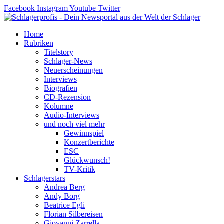
Zum
Facebook
Instagram
Youtube
Twitter
Inhalt
springen
Home
Rubriken
Titelstory
Schlager-News
Neuerscheinungen
Interviews
Biografien
CD-Rezension
Kolumne
Audio-Interviews
und noch viel mehr
Gewinnspiel
Konzertberichte
ESC
Glückwunsch!
TV-Kritik
Schlagerstars
Andrea Berg
Andy Borg
Beatrice Egli
Florian Silbereisen
Giovanni Zarrella