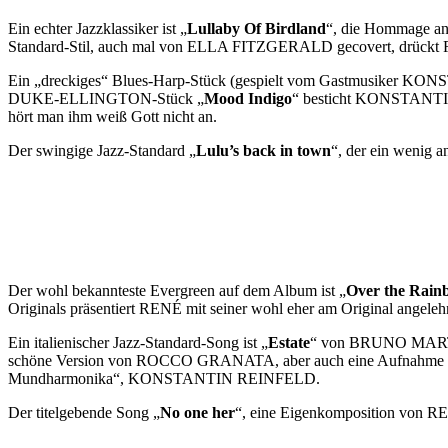
Ein echter Jazzklassiker ist „
Lullaby Of Birdland
“, die Hommage an 
Standard-Stil, auch mal von ELLA FITZGERALD gecovert, drückt 
Ein „dreckiges“ Blues-Harp-Stück (gespielt vom Gastmusiker KO
DUKE-ELLINGTON-Stück „
Mood Indigo
“ besticht KONSTANTIN g
hört man ihm weiß Gott nicht an.
Der swingige Jazz-Standard „
Lulu’s back in town
“, der ein wenig a
Der wohl bekannteste Evergreen auf dem Album ist „
Over the Rain
Originals präsentiert RENÉ mit seiner wohl eher am Original angeleh
Ein italienischer Jazz-Standard-Song ist „
Estate
“ von BRUNO MARTINO.
schöne Version von ROCCO GRANATA, aber auch eine Aufnahme vo
Mundharmonika“, KONSTANTIN REINFELD.
Der titelgebende Song „
No one her
“, eine Eigenkomposition von RE