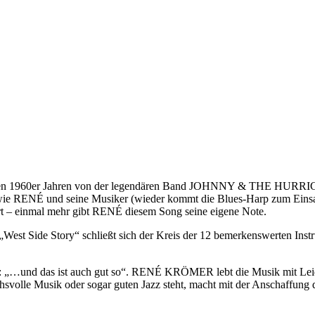
in den 1960er Jahren von der legendären Band JOHNNY & THE HURRIC
uos wie RENÉ und seine Musiker (wieder kommt die Blues-Harp zum Einsat
inmal mehr gibt RENÉ diesem Song seine eigene Note.
de Story“ schließt sich der Kreis der 12 bemerkenswerten Instrumen
er: „…und das ist auch gut so“. RENÉ KRÖMER lebt die Musik mit Leide
olle Musik oder sogar guten Jazz steht, macht mit der Anschaffung de