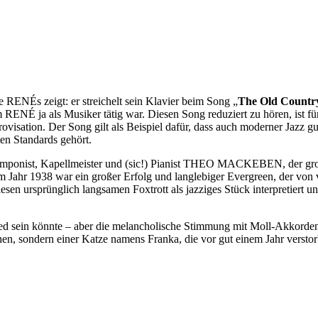
e RENÉs zeigt: er streichelt sein Klavier beim Song „
The Old Countr
ENÉ ja als Musiker tätig war. Diesen Song reduziert zu hören, ist f
visation. Der Song gilt als Beispiel dafür, dass auch moderner Jazz gu
ten Standards gehört.
omponist, Kapellmeister und (sic!) Pianist THEO MACKEBEN, der groß
em Jahr 1938 war ein großer Erfolg und langlebiger Evergreen,
prünglich langsamen Foxtrott als jazziges Stück interpretiert und 
lied sein könnte – aber die melancholische Stimmung mit Moll-Akkorden 
n, sondern einer Katze namens Franka, die vor gut einem Jahr verstor