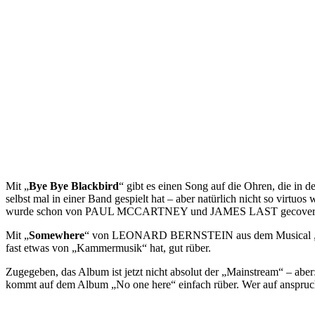
Mit „
Bye Bye Blackbird
“ gibt es einen Song auf die Ohren, die 
selbst mal in einer Band gespielt hat – aber natürlich nicht so virt
wurde schon von PAUL MCCARTNEY und JAMES LAST gecovert – e
Mit „
Somewhere
“ von LEONARD BERNSTEIN aus dem Musical „West Si
fast etwas von „Kammermusik“ hat, gut rüber.
Zugegeben, das Album ist jetzt nicht absolut der „Mainstream“ – ab
kommt auf dem Album „No one here“ einfach rüber. Wer auf anspruchsv