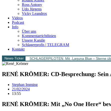
Roland Kaiser
Ross Antony
Udo Jürgens
Vicky Leandros
Videos
Podcast
Info
Über uns
Kommentarrichtlinien
Unsere Kanäle
Schlagerprofis | TELEGRAM
Kontakt
News-Ticker
SCHLAGERPILOTEN: Mit „Laguna Blue – Sterne über
RENÉ KRÖMER: CD-Besprechung: Sein Al
Stephan Imming
21/02/2024
13:55
RENÉ KRÖMER: Mit „No One Here“ beweist 