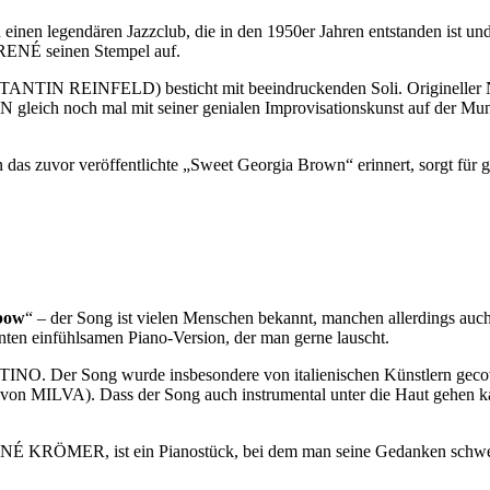
einen legendären Jazzclub, die in den 1950er Jahren entstanden ist und
RENÉ seinen Stempel auf.
NSTANTIN REINFELD) besticht mit beeindruckenden Soli. Originel
leich noch mal mit seiner genialen Improvisationskunst auf der Mund
n das zuvor veröffentlichte „Sweet Georgia Brown“ erinnert, sorgt für 
bow
“ – der Song ist vielen Menschen bekannt, manchen allerdings a
nten einfühlsamen Piano-Version, der man gerne lauscht.
 Der Song wurde insbesondere von italienischen Künstlern gecovert-
n MILVA). Dass der Song auch instrumental unter die Haut gehen 
NÉ KRÖMER, ist ein Pianostück, bei dem man seine Gedanken schweife