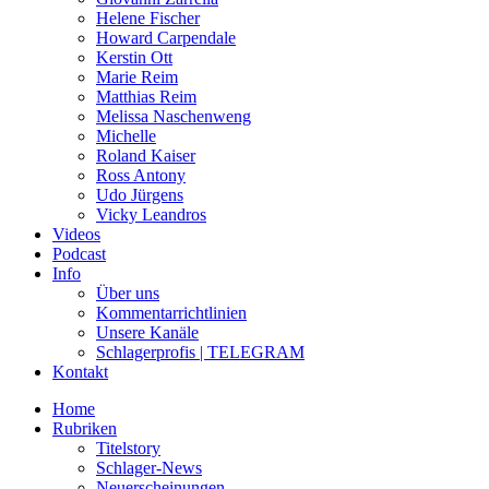
Helene Fischer
Howard Carpendale
Kerstin Ott
Marie Reim
Matthias Reim
Melissa Naschenweng
Michelle
Roland Kaiser
Ross Antony
Udo Jürgens
Vicky Leandros
Videos
Podcast
Info
Über uns
Kommentarrichtlinien
Unsere Kanäle
Schlagerprofis | TELEGRAM
Kontakt
Home
Rubriken
Titelstory
Schlager-News
Neuerscheinungen