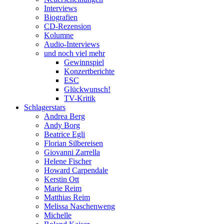
Interviews
Biografien
CD-Rezension
Kolumne
Audio-Interviews
und noch viel mehr
Gewinnspiel
Konzertberichte
ESC
Glückwunsch!
TV-Kritik
Schlagerstars
Andrea Berg
Andy Borg
Beatrice Egli
Florian Silbereisen
Giovanni Zarrella
Helene Fischer
Howard Carpendale
Kerstin Ott
Marie Reim
Matthias Reim
Melissa Naschenweng
Michelle