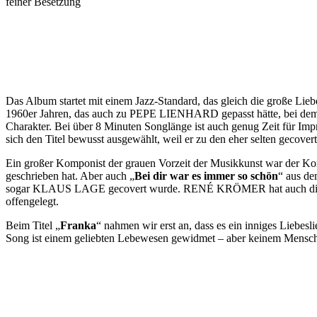
feiner Besetzung
Das Album startet mit einem Jazz-Standard, das gleich die große Lieb
1960er Jahren, das auch zu PEPE LIENHARD gepasst hätte, bei dem R
Charakter. Bei über 8 Minuten Songlänge ist auch genug Zeit für Impro
sich den Titel bewusst ausgewählt, weil er zu den eher selten gecover
Ein großer Komponist der grauen Vorzeit der Musikkunst war der K
geschrieben hat. Aber auch „
Bei dir war es immer so schön
“ aus d
sogar KLAUS LAGE gecovert wurde. RENÉ KRÖMER hat auch diesen urs
offengelegt.
Beim Titel „
Franka
“ nahmen wir erst an, dass es ein inniges Liebes
Song ist einem geliebten Lebewesen gewidmet – aber keinem Mensche