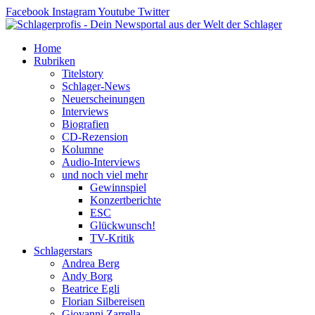
Zum
Facebook
Instagram
Youtube
Twitter
Inhalt
springen
Home
Rubriken
Titelstory
Schlager-News
Neuerscheinungen
Interviews
Biografien
CD-Rezension
Kolumne
Audio-Interviews
und noch viel mehr
Gewinnspiel
Konzertberichte
ESC
Glückwunsch!
TV-Kritik
Schlagerstars
Andrea Berg
Andy Borg
Beatrice Egli
Florian Silbereisen
Giovanni Zarrella