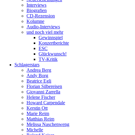
Interviews
Biografien
CD-Rezension
Kolumne
Audio-Interviews
und noch viel mehr
Gewinnspiel
Konzertberichte
ESC
Glückwunsch!
TV-Kritik
Schlagerstars
Andrea Berg
Andy Borg
Beatrice Egli
Florian Silbereisen
Giovanni Zarrella
Helene Fischer
Howard Carpendale
Kerstin Ott
Marie Reim
Matthias Reim
Melissa Naschenweng
Michelle