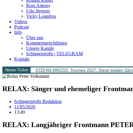
Roland Kaiser
Ross Antony
Udo Jürgens
Vicky Leandros
Videos
Podcast
Info
Über uns
Kommentarrichtlinien
Unsere Kanäle
Schlagerprofis | TELEGRAM
Kontakt
News-Ticker
STEFAN MROSS: Tournee 2027: Diese beiden Sänge
RELAX: Sänger und ehemeliger Frontm
Schlagerprofis Redaktion
11/05/2026
13:49
RELAX: Langjähriger Frontmann PETE