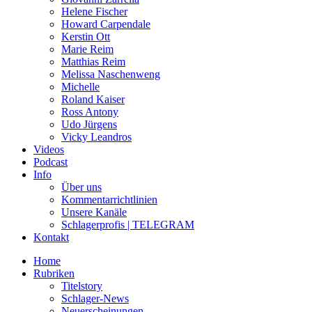
Helene Fischer
Howard Carpendale
Kerstin Ott
Marie Reim
Matthias Reim
Melissa Naschenweng
Michelle
Roland Kaiser
Ross Antony
Udo Jürgens
Vicky Leandros
Videos
Podcast
Info
Über uns
Kommentarrichtlinien
Unsere Kanäle
Schlagerprofis | TELEGRAM
Kontakt
Home
Rubriken
Titelstory
Schlager-News
Neuerscheinungen