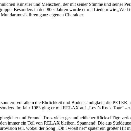
hen Künstler und Menschen, der mit seiner Stimme und seiner Pers
ppe. Besonders in den 80er Jahren wurde er mit Liedern wie „Weil i di
n Mundartmusik ihren ganz eigenen Charakter.
ondern vor allem die Ehrlichkeit und Bodenständigkeit, die PETER mit
 so besonders. Im Jahr 1983 ging er mit RELAX auf „Levi’s Rock 
ter und Freund. Trotz vieler gesundheitlicher Rückschläge verlor er
rden immer ein Teil von RELAX bleiben. Spannend: Die aus Süddeutsc
urovision teil, wobei der Song „Oh i woaß net“ später ein großer Hit 