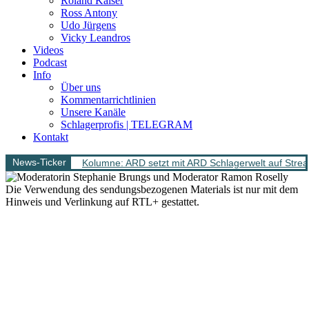
Roland Kaiser
Ross Antony
Udo Jürgens
Vicky Leandros
Videos
Podcast
Info
Über uns
Kommentarrichtlinien
Unsere Kanäle
Schlagerprofis | TELEGRAM
Kontakt
News-Ticker
Kolumne: ARD setzt mit ARD Schlagerwelt auf Stream