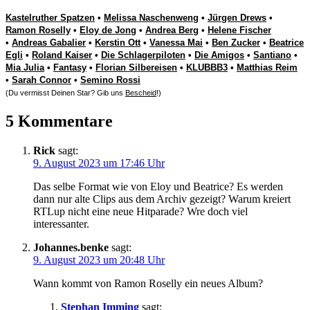
Kastelruther Spatzen
•
Melissa Naschenweng
•
Jürgen Drews
•
Ramon Roselly
•
Eloy de Jong
•
Andrea Berg
•
Helene Fischer
•
Andreas Gabalier
•
Kerstin Ott
•
Vanessa Mai
•
Ben Zucker
•
Beatrice
Egli
•
Roland Kaiser
•
Die Schlagerpiloten
•
Die Amigos
•
Santiano
•
Mia Julia
•
Fantasy
•
Florian Silbereisen
•
KLUBBB3
•
Matthias Reim
•
Sarah Connor
•
Semino Rossi
(Du vermisst Deinen Star? Gib uns
Bescheid
!)
5 Kommentare
Rick
sagt:
9. August 2023 um 17:46 Uhr
Das selbe Format wie von Eloy und Beatrice? Es werden
dann nur alte Clips aus dem Archiv gezeigt? Warum kreiert
RTLup nicht eine neue Hitparade? Wre doch viel
interessanter.
Johannes.benke
sagt:
9. August 2023 um 20:48 Uhr
Wann kommt von Ramon Roselly ein neues Album?
Stephan Imming
sagt: