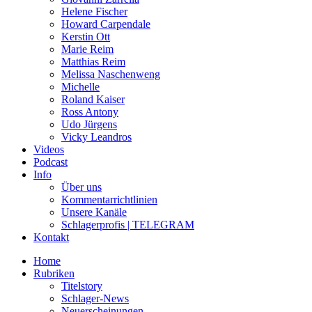
Helene Fischer
Howard Carpendale
Kerstin Ott
Marie Reim
Matthias Reim
Melissa Naschenweng
Michelle
Roland Kaiser
Ross Antony
Udo Jürgens
Vicky Leandros
Videos
Podcast
Info
Über uns
Kommentarrichtlinien
Unsere Kanäle
Schlagerprofis | TELEGRAM
Kontakt
Home
Rubriken
Titelstory
Schlager-News
Neuerscheinungen