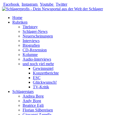
Zum
Facebook
Instagram
Youtube
Twitter
Inhalt
springen
Home
Rubriken
Titelstory
Schlager-News
Neuerscheinungen
Interviews
Biografien
CD-Rezension
Kolumne
Audio-Interviews
und noch viel mehr
Gewinnspiel
Konzertberichte
ESC
Glückwunsch!
TV-Kritik
Schlagerstars
Andrea Berg
Andy Borg
Beatrice Egli
Florian Silbereisen
Giovanni Zarrella