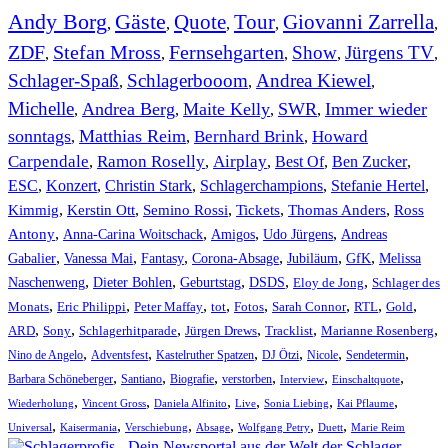
Andy Borg
Gäste
Quote
Tour
Giovanni Zarrella
,
,
,
,
,
ZDF
Stefan Mross
Fernsehgarten
Show
Jürgens TV
,
,
,
,
,
Schlager-Spaß
Schlagerbooom
Andrea Kiewel
,
,
,
Michelle
Andrea Berg
Maite Kelly
SWR
Immer wieder
,
,
,
,
sonntags
Matthias Reim
Bernhard Brink
Howard
,
,
,
Carpendale
Ramon Roselly
Airplay
Best Of
Ben Zucker
,
,
,
,
,
ESC
,
Konzert
,
Christin Stark
,
Schlagerchampions
,
Stefanie Hertel
,
Kimmig
,
Kerstin Ott
,
,
,
,
Semino Rossi
Tickets
Thomas Anders
Ross
,
,
,
,
Antony
Anna-Carina Woitschack
Amigos
Udo Jürgens
Andreas
,
,
,
,
,
,
Gabalier
Vanessa Mai
Fantasy
Corona-Absage
Jubiläum
GfK
Melissa
,
,
,
,
,
Naschenweng
Dieter Bohlen
Geburtstag
DSDS
Eloy de Jong
Schlager des
,
,
,
,
,
,
,
,
Monats
Eric Philippi
Peter Maffay
tot
Fotos
Sarah Connor
RTL
Gold
,
,
,
,
,
,
ARD
Sony
Schlagerhitparade
Jürgen Drews
Tracklist
Marianne Rosenberg
,
,
,
,
,
,
Nino de Angelo
Adventsfest
Kastelruther Spatzen
DJ Ötzi
Nicole
Sendetermin
,
,
,
,
,
,
Barbara Schöneberger
Santiano
Biografie
verstorben
Interview
Einschaltquote
,
,
,
,
,
,
Wiederholung
Vincent Gross
Daniela Alfinito
Live
Sonia Liebing
Kai Pflaume
,
,
,
,
,
,
Universal
Kaisermania
Verschiebung
Absage
Wolfgang Petry
Duett
Marie Reim