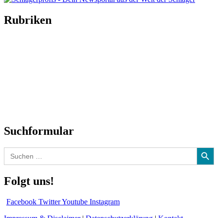
Rubriken
Titelstory
SchlagerNews
Neuerscheinungen
Interviews
Biographien
CD-Rezension
Kolumne
Audio-Interviews
und mehr…
Suchformular
Search Button
Search
for:
Folgt uns!
Facebook
Twitter
Youtube
Instagram