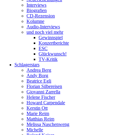
Interviews
Biografien
CD-Rezension
Kolumne
Audio-Interviews
und noch viel mehr
Gewinnspiel
Konzertberichte
ESC
Glückwunsch!
TV-Kritik
Schlagerstars
Andrea Berg
Andy Borg
Beatrice Egli
Florian Silbereisen
Giovanni Zarrella
Helene Fischer
Howard Carpendale
Kerstin Ott
Marie Reim
Matthias Reim
Melissa Naschenweng
Michelle