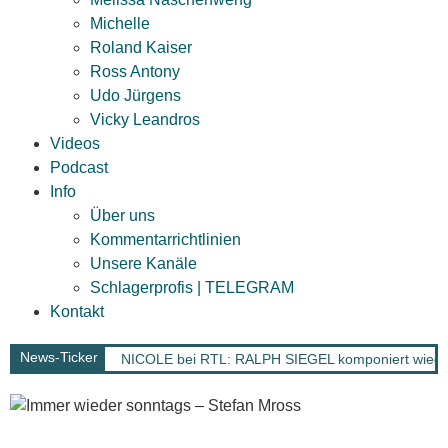
Michelle
Roland Kaiser
Ross Antony
Udo Jürgens
Vicky Leandros
Videos
Podcast
Info
Über uns
Kommentarrichtlinien
Unsere Kanäle
Schlagerprofis | TELEGRAM
Kontakt
News-Ticker
NICOLE bei RTL: RALPH SIEGEL komponiert wieder