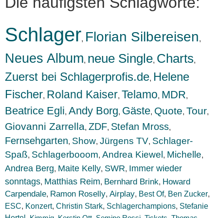
Die häufigsten Schlagworte:
Schlager
Florian Silbereisen
,
,
Neues Album
neue Single
Charts
,
,
,
Zuerst bei Schlagerprofis.de
Helene
,
Fischer
Roland Kaiser
Telamo
MDR
,
,
,
,
Beatrice Egli
Andy Borg
Gäste
Quote
Tour
,
,
,
,
,
Giovanni Zarrella
ZDF
Stefan Mross
,
,
,
Fernsehgarten
Show
Jürgens TV
Schlager-
,
,
,
Spaß
Schlagerbooom
Andrea Kiewel
Michelle
,
,
,
,
Andrea Berg
Maite Kelly
SWR
Immer wieder
,
,
,
sonntags
Matthias Reim
Bernhard Brink
Howard
,
,
,
Carpendale
Ramon Roselly
Airplay
Best Of
Ben Zucker
,
,
,
,
,
ESC
Konzert
,
,
Christin Stark
,
Schlagerchampions
,
Stefanie
Hertel
,
Kimmig
,
Kerstin Ott
,
Semino Rossi
,
Tickets
,
Thomas