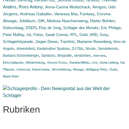
Anders
,
,
,
,
Ross Antony
Anna-Carina Woitschack
Amigos
Udo
,
,
,
,
Jürgens
Andreas Gabalier
Vanessa Mai
Fantasy
Corona-
,
,
,
,
,
Absage
Jubiläum
GfK
Melissa Naschenweng
Dieter Bohlen
,
,
,
,
,
Geburtstag
DSDS
Eloy de Jong
Schlager des Monats
Eric Philippi
,
,
,
,
,
,
,
,
Peter Maffay
tot
Fotos
Sarah Connor
RTL
Gold
ARD
Sony
,
,
,
,
Schlagerhitparade
Jürgen Drews
Tracklist
Marianne Rosenberg
Nino de
,
,
,
,
,
,
Angelo
Adventsfest
Kastelruther Spatzen
DJ Ötzi
Nicole
Sendetermin
,
,
,
,
,
Barbara Schöneberger
Santiano
Biografie
verstorben
Interview
,
,
,
,
,
,
Einschaltquote
Wiederholung
Vincent Gross
Daniela Alfinito
Live
Sonia Liebing
Kai
,
,
,
,
,
,
,
Pflaume
Universal
Kaisermania
Verschiebung
Absage
Wolfgang Petry
Duett
Marie Reim
Rubriken
Titelstory