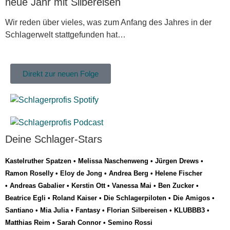
neue Jahr mit Silbereisen
Wir reden über vieles, was zum Anfang des Jahres in der
Schlagerwelt stattgefunden hat…
Direkt zur neuen Folge
Deine Schlager-Stars
Kastelruther Spatzen
•
Melissa Naschenweng
•
Jürgen Drews
•
Ramon Roselly
•
Eloy de Jong
•
Andrea Berg
•
Helene Fischer
•
Andreas Gabalier
•
Kerstin Ott
•
Vanessa Mai
•
Ben Zucker
•
Beatrice Egli
•
Roland Kaiser
•
Die Schlagerpiloten
•
Die Amigos
•
Santiano
•
Mia Julia
•
Fantasy
•
Florian Silbereisen
•
KLUBBB3
•
Matthias Reim
•
Sarah Connor
•
Semino Rossi