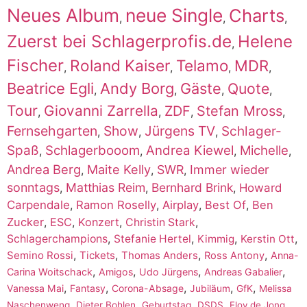
Neues Album
neue Single
Charts
,
,
,
Zuerst bei Schlagerprofis.de
Helene
,
Fischer
Roland Kaiser
Telamo
MDR
,
,
,
,
Beatrice Egli
Andy Borg
Gäste
Quote
,
,
,
,
Tour
Giovanni Zarrella
ZDF
Stefan Mross
,
,
,
,
Fernsehgarten
Show
Jürgens TV
Schlager-
,
,
,
Spaß
Schlagerbooom
Andrea Kiewel
Michelle
,
,
,
,
Andrea Berg
Maite Kelly
SWR
Immer wieder
,
,
,
sonntags
Matthias Reim
Bernhard Brink
,
,
,
Howard
Carpendale
,
Ramon Roselly
,
Airplay
,
Best Of
,
Ben
Zucker
,
ESC
,
Konzert
,
,
Christin Stark
,
,
,
,
Schlagerchampions
Stefanie Hertel
Kimmig
Kerstin Ott
,
,
,
,
Semino Rossi
Tickets
Thomas Anders
Ross Antony
Anna-
,
,
,
,
Carina Woitschack
Amigos
Udo Jürgens
Andreas Gabalier
,
,
,
,
,
Vanessa Mai
Fantasy
Corona-Absage
Jubiläum
GfK
Melissa
,
,
,
,
,
Naschenweng
Dieter Bohlen
Geburtstag
DSDS
Eloy de Jong