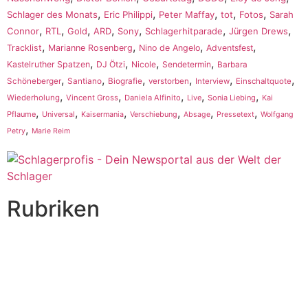
,
,
,
,
,
Schlager des Monats
Eric Philippi
Peter Maffay
tot
Fotos
Sarah
,
,
,
,
,
,
,
Connor
RTL
Gold
ARD
Sony
Schlagerhitparade
Jürgen Drews
,
,
,
,
Tracklist
Marianne Rosenberg
Nino de Angelo
Adventsfest
,
,
,
,
Kastelruther Spatzen
DJ Ötzi
Nicole
Sendetermin
Barbara
,
,
,
,
,
,
Schöneberger
Santiano
Biografie
verstorben
Interview
Einschaltquote
,
,
,
,
,
Wiederholung
Vincent Gross
Daniela Alfinito
Live
Sonia Liebing
Kai
,
,
,
,
,
,
Pflaume
Universal
Kaisermania
Verschiebung
Absage
Pressetext
Wolfgang
,
Petry
Marie Reim
Rubriken
Titelstory
SchlagerNews
Neuerscheinungen
Interviews
Biographien