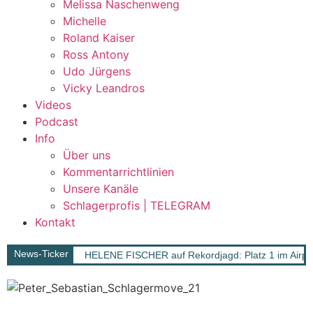
Melissa Naschenweng
Michelle
Roland Kaiser
Ross Antony
Udo Jürgens
Vicky Leandros
Videos
Podcast
Info
Über uns
Kommentarrichtlinien
Unsere Kanäle
Schlagerprofis | TELEGRAM
Kontakt
News-Ticker
HELENE FISCHER auf Rekordjagd: Platz 1 im Airpl