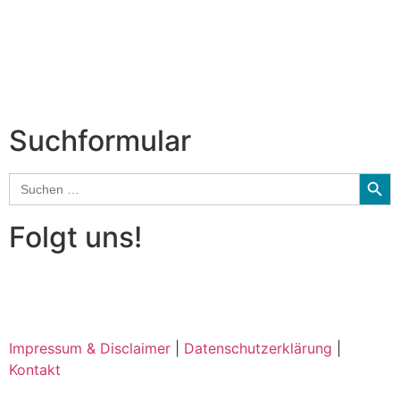
CD-Rezension
Kolumne
Audio-Interviews
und mehr…
Suchformular
Searc
Search
for:
Folgt uns!
Impressum & Disclaimer
|
Datenschutzerklärung
|
Kontakt