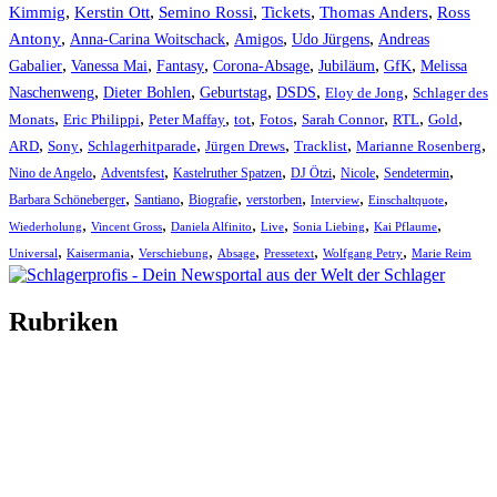
Kimmig
,
Kerstin Ott
,
,
,
,
Semino Rossi
Tickets
Thomas Anders
Ross
,
,
,
,
Antony
Anna-Carina Woitschack
Amigos
Udo Jürgens
Andreas
,
,
,
,
,
,
Gabalier
Vanessa Mai
Fantasy
Corona-Absage
Jubiläum
GfK
Melissa
,
,
,
,
,
Naschenweng
Dieter Bohlen
Geburtstag
DSDS
Eloy de Jong
Schlager des
,
,
,
,
,
,
,
,
Monats
Eric Philippi
Peter Maffay
tot
Fotos
Sarah Connor
RTL
Gold
,
,
,
,
,
,
ARD
Sony
Schlagerhitparade
Jürgen Drews
Tracklist
Marianne Rosenberg
,
,
,
,
,
,
Nino de Angelo
Adventsfest
Kastelruther Spatzen
DJ Ötzi
Nicole
Sendetermin
,
,
,
,
,
,
Barbara Schöneberger
Santiano
Biografie
verstorben
Interview
Einschaltquote
,
,
,
,
,
,
Wiederholung
Vincent Gross
Daniela Alfinito
Live
Sonia Liebing
Kai Pflaume
,
,
,
,
,
,
Universal
Kaisermania
Verschiebung
Absage
Pressetext
Wolfgang Petry
Marie Reim
Rubriken
Titelstory
SchlagerNews
Neuerscheinungen
Interviews
Biographien
CD-Rezension
Kolumne