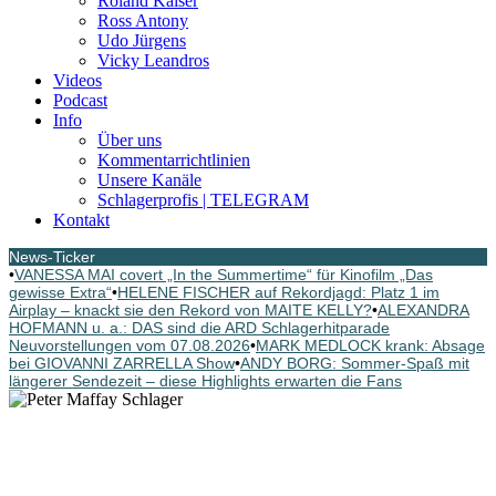
Roland Kaiser
Ross Antony
Udo Jürgens
Vicky Leandros
Videos
Podcast
Info
Über uns
Kommentarrichtlinien
Unsere Kanäle
Schlagerprofis | TELEGRAM
Kontakt
News-Ticker
•
VANESSA MAI covert „In the Summertime“ für Kinofilm „Das
gewisse Extra“
•
HELENE FISCHER auf Rekordjagd: Platz 1 im
Airplay – knackt sie den Rekord von MAITE KELLY?
•
ALEXANDRA
HOFMANN u. a.: DAS sind die ARD Schlagerhitparade
Neuvorstellungen vom 07.08.2026
•
MARK MEDLOCK krank: Absage
bei GIOVANNI ZARRELLA Show
•
ANDY BORG: Sommer-Spaß mit
längerer Sendezeit – diese Highlights erwarten die Fans