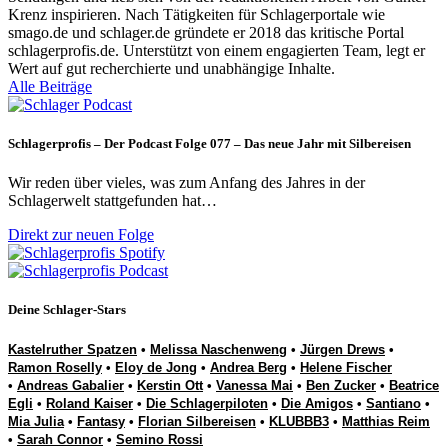
Krenz inspirieren. Nach Tätigkeiten für Schlagerportale wie
smago.de und schlager.de gründete er 2018 das kritische Portal
schlagerprofis.de. Unterstützt von einem engagierten Team, legt er
Wert auf gut recherchierte und unabhängige Inhalte.
Alle Beiträge
Schlagerprofis – Der Podcast Folge 077 – Das neue Jahr mit Silbereisen
Wir reden über vieles, was zum Anfang des Jahres in der
Schlagerwelt stattgefunden hat…
Direkt zur neuen Folge
Deine Schlager-Stars
Kastelruther Spatzen
•
Melissa Naschenweng
•
Jürgen Drews
•
Ramon Roselly
•
Eloy de Jong
•
Andrea Berg
•
Helene Fischer
•
Andreas Gabalier
•
Kerstin Ott
•
Vanessa Mai
•
Ben Zucker
•
Beatrice
Egli
•
Roland Kaiser
•
Die Schlagerpiloten
•
Die Amigos
•
Santiano
•
Mia Julia
•
Fantasy
•
Florian Silbereisen
•
KLUBBB3
•
Matthias Reim
•
Sarah Connor
•
Semino Rossi