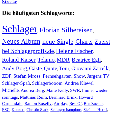
Strecke
Die häufigsten Schlagworte:
Schlager
Florian Silbereisen
,
,
Neues Album
neue Single
Charts
Zuerst
,
,
,
bei Schlagerprofis.de
Helene Fischer
,
,
Roland Kaiser
Telamo
MDR
Beatrice Egli
,
,
,
,
Andy Borg
Gäste
Quote
Tour
Giovanni Zarrella
,
,
,
,
,
ZDF
Stefan Mross
Fernsehgarten
Show
Jürgens TV
,
,
,
,
,
Schlager-Spaß
Schlagerbooom
Andrea Kiewel
,
,
,
Michelle
Andrea Berg
Maite Kelly
SWR
Immer wieder
,
,
,
,
sonntags
Matthias Reim
Bernhard Brink
Howard
,
,
,
Carpendale
Ramon Roselly
Airplay
Best Of
Ben Zucker
,
,
,
,
,
ESC
,
Konzert
,
Christin Stark
,
Schlagerchampions
,
Stefanie Hertel
,