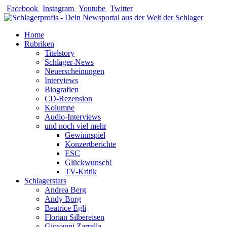
Zum
Facebook
Instagram
Youtube
Twitter
Inhalt
springen
Home
Rubriken
Titelstory
Schlager-News
Neuerscheinungen
Interviews
Biografien
CD-Rezension
Kolumne
Audio-Interviews
und noch viel mehr
Gewinnspiel
Konzertberichte
ESC
Glückwunsch!
TV-Kritik
Schlagerstars
Andrea Berg
Andy Borg
Beatrice Egli
Florian Silbereisen
Giovanni Zarrella