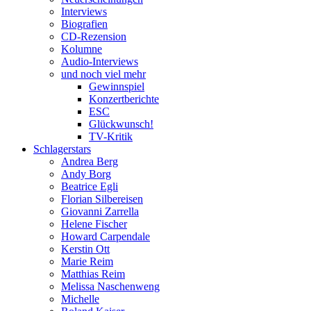
Interviews
Biografien
CD-Rezension
Kolumne
Audio-Interviews
und noch viel mehr
Gewinnspiel
Konzertberichte
ESC
Glückwunsch!
TV-Kritik
Schlagerstars
Andrea Berg
Andy Borg
Beatrice Egli
Florian Silbereisen
Giovanni Zarrella
Helene Fischer
Howard Carpendale
Kerstin Ott
Marie Reim
Matthias Reim
Melissa Naschenweng
Michelle