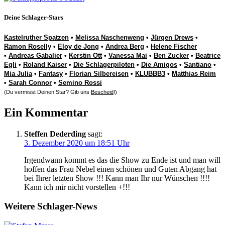
Deine Schlager-Stars
Kastelruther Spatzen
•
Melissa Naschenweng
•
Jürgen Drews
•
Ramon Roselly
•
Eloy de Jong
•
Andrea Berg
•
Helene Fischer
•
Andreas Gabalier
•
Kerstin Ott
•
Vanessa Mai
•
Ben Zucker
•
Beatrice
Egli
•
Roland Kaiser
•
Die Schlagerpiloten
•
Die Amigos
•
Santiano
•
Mia Julia
•
Fantasy
•
Florian Silbereisen
•
KLUBBB3
•
Matthias Reim
•
Sarah Connor
•
Semino Rossi
(Du vermisst Deinen Star? Gib uns
Bescheid
!)
Ein Kommentar
Steffen Dederding
sagt:
3. Dezember 2020 um 18:51 Uhr
Irgendwann kommt es das die Show zu Ende ist und man will
hoffen das Frau Nebel einen schönen und Guten Abgang hat
bei Ihrer letzten Show !!! Kann man Ihr nur Wünschen !!!!
Kann ich mir nicht vorstellen +!!!
Weitere Schlager-News