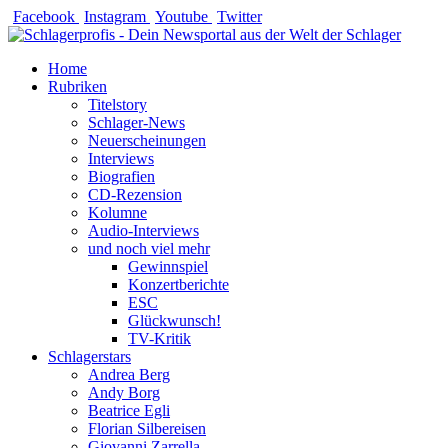
Zum
Facebook
Instagram
Youtube
Twitter
Inhalt
springen
Home
Rubriken
Titelstory
Schlager-News
Neuerscheinungen
Interviews
Biografien
CD-Rezension
Kolumne
Audio-Interviews
und noch viel mehr
Gewinnspiel
Konzertberichte
ESC
Glückwunsch!
TV-Kritik
Schlagerstars
Andrea Berg
Andy Borg
Beatrice Egli
Florian Silbereisen
Giovanni Zarrella