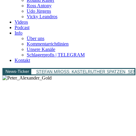
Roland Kaiser
Ross Antony
Udo Jürgens
Vicky Leandros
Videos
Podcast
Info
Über uns
Kommentarrichtlinien
Unsere Kanäle
Schlagerprofis | TELEGRAM
Kontakt
News-Ticker
STEFAN MROSS: KASTELRUTHER SPATZEN, SEMINO 