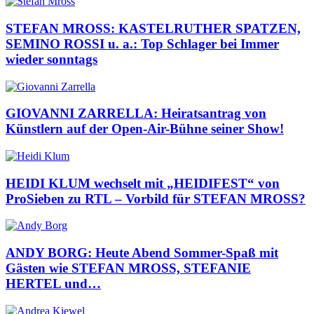
STEFAN MROSS: KASTELRUTHER SPATZEN,
SEMINO ROSSI u. a.: Top Schlager bei Immer
wieder sonntags
GIOVANNI ZARRELLA: Heiratsantrag von
Künstlern auf der Open-Air-Bühne seiner Show!
HEIDI KLUM wechselt mit „HEIDIFEST“ von
ProSieben zu RTL – Vorbild für STEFAN MROSS?
ANDY BORG: Heute Abend Sommer-Spaß mit
Gästen wie STEFAN MROSS, STEFANIE
HERTEL und…