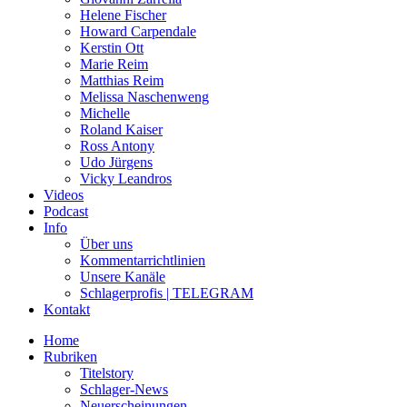
Helene Fischer
Howard Carpendale
Kerstin Ott
Marie Reim
Matthias Reim
Melissa Naschenweng
Michelle
Roland Kaiser
Ross Antony
Udo Jürgens
Vicky Leandros
Videos
Podcast
Info
Über uns
Kommentarrichtlinien
Unsere Kanäle
Schlagerprofis | TELEGRAM
Kontakt
Home
Rubriken
Titelstory
Schlager-News
Neuerscheinungen