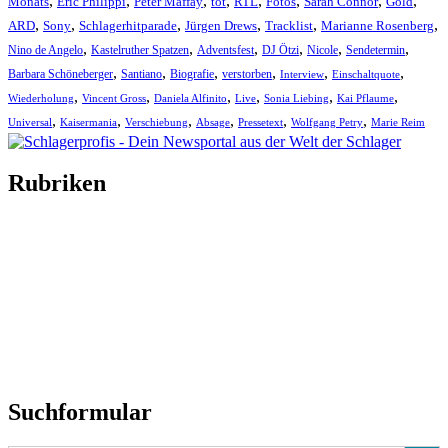
,
,
,
,
,
,
,
,
Monats
Eric Philippi
Peter Maffay
tot
RTL
Fotos
Sarah Connor
Gold
,
,
,
,
,
,
ARD
Sony
Schlagerhitparade
Jürgen Drews
Tracklist
Marianne Rosenberg
,
,
,
,
,
,
Nino de Angelo
Kastelruther Spatzen
Adventsfest
DJ Ötzi
Nicole
Sendetermin
,
,
,
,
,
,
Barbara Schöneberger
Santiano
Biografie
verstorben
Interview
Einschaltquote
,
,
,
,
,
,
Wiederholung
Vincent Gross
Daniela Alfinito
Live
Sonia Liebing
Kai Pflaume
,
,
,
,
,
,
Universal
Kaisermania
Verschiebung
Absage
Pressetext
Wolfgang Petry
Marie Reim
Rubriken
Titelstory
SchlagerNews
Neuerscheinungen
Interviews
Biographien
CD-Rezension
Kolumne
Audio-Interviews
und mehr…
Suchformular
Search Button