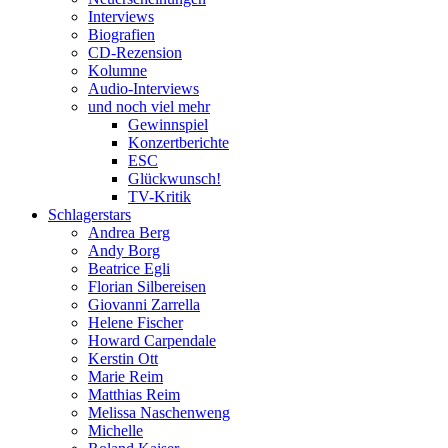
Interviews
Biografien
CD-Rezension
Kolumne
Audio-Interviews
und noch viel mehr
Gewinnspiel
Konzertberichte
ESC
Glückwunsch!
TV-Kritik
Schlagerstars
Andrea Berg
Andy Borg
Beatrice Egli
Florian Silbereisen
Giovanni Zarrella
Helene Fischer
Howard Carpendale
Kerstin Ott
Marie Reim
Matthias Reim
Melissa Naschenweng
Michelle