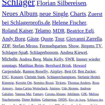
Schlager
Florian Silbereisen
,
,
Neues Album
neue Single
Charts
Zuerst
,
,
,
bei Schlagerprofis.de
Helene Fischer
,
,
Roland Kaiser
Telamo
MDR
Beatrice Egli
,
,
,
,
Andy Borg
Gäste
Quote
Tour
Giovanni Zarrella
,
,
,
,
,
ZDF
Stefan Mross
Fernsehgarten
Show
Jürgens TV
,
,
,
,
,
Schlager-Spaß
Schlagerbooom
Andrea Kiewel
,
,
,
Michelle
Andrea Berg
Maite Kelly
SWR
Immer wieder
,
,
,
,
sonntags
Matthias Reim
Bernhard Brink
Howard
,
,
,
Carpendale
Ramon Roselly
Airplay
Best Of
Ben Zucker
,
,
,
,
,
ESC
,
Konzert
,
Christin Stark
,
Schlagerchampions
,
Stefanie Hertel
,
Kimmig
,
Kerstin Ott
,
,
,
,
Semino Rossi
Tickets
Thomas Anders
Ross
,
,
,
,
Antony
Anna-Carina Woitschack
Amigos
Udo Jürgens
Andreas
,
,
,
,
,
,
Gabalier
Vanessa Mai
Fantasy
Corona-Absage
Jubiläum
GfK
Melissa
,
,
,
,
,
Naschenweng
Dieter Bohlen
Geburtstag
DSDS
Eloy de Jong
Schlager des