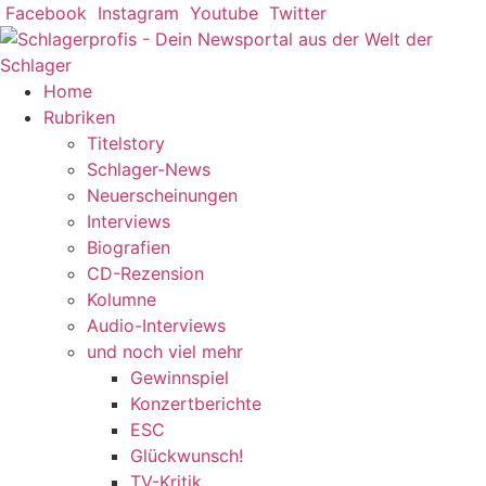
Zum
Facebook
Instagram
Youtube
Twitter
Inhalt
springen
Home
Rubriken
Titelstory
Schlager-News
Neuerscheinungen
Interviews
Biografien
CD-Rezension
Kolumne
Audio-Interviews
und noch viel mehr
Gewinnspiel
Konzertberichte
ESC
Glückwunsch!
TV-Kritik