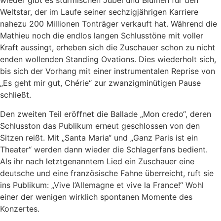
wieder gibt es stürmischen Jubel und Blumen für den
Weltstar, der im Laufe seiner sechzigjährigen Karriere
nahezu 200 Millionen Tonträger verkauft hat. Während die
Mathieu noch die endlos langen Schlusstöne mit voller
Kraft aussingt, erheben sich die Zuschauer schon zu nicht
enden wollenden Standing Ovations. Dies wiederholt sich,
bis sich der Vorhang mit einer instrumentalen Reprise von
„Es geht mir gut, Chérie“ zur zwanzigminütigen Pause
schließt.
Den zweiten Teil eröffnet die Ballade „Mon credo“, deren
Schlusston das Publikum erneut geschlossen von den
Sitzen reißt. Mit „Santa Maria“ und „Ganz Paris ist ein
Theater“ werden dann wieder die Schlagerfans bedient.
Als ihr nach letztgenanntem Lied ein Zuschauer eine
deutsche und eine französische Fahne überreicht, ruft sie
ins Publikum: „Vive l’Allemagne et vive la France!“ Wohl
einer der wenigen wirklich spontanen Momente des
Konzertes.