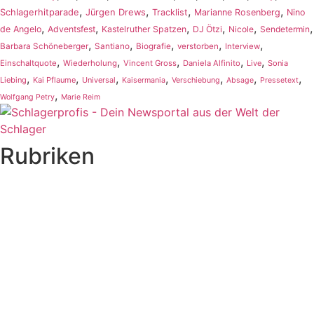
,
,
,
,
Schlagerhitparade
Jürgen Drews
Tracklist
Marianne Rosenberg
Nino
,
,
,
,
,
,
de Angelo
Adventsfest
Kastelruther Spatzen
DJ Ötzi
Nicole
Sendetermin
,
,
,
,
,
Barbara Schöneberger
Santiano
Biografie
verstorben
Interview
,
,
,
,
,
Einschaltquote
Wiederholung
Vincent Gross
Daniela Alfinito
Live
Sonia
,
,
,
,
,
,
,
Liebing
Kai Pflaume
Universal
Kaisermania
Verschiebung
Absage
Pressetext
,
Wolfgang Petry
Marie Reim
Rubriken
Titelstory
SchlagerNews
Neuerscheinungen
Interviews
Biographien
CD-Rezension
Kolumne
Audio-Interviews