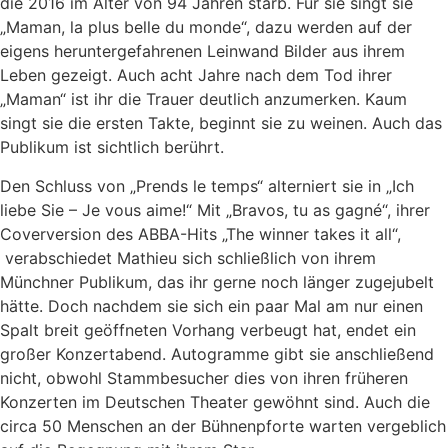
die 2016 im Alter von 94 Jahren starb. Für sie singt sie
„Maman, la plus belle du monde“, dazu werden auf der
eigens heruntergefahrenen Leinwand Bilder aus ihrem
Leben gezeigt. Auch acht Jahre nach dem Tod ihrer
„Maman“ ist ihr die Trauer deutlich anzumerken. Kaum
singt sie die ersten Takte, beginnt sie zu weinen. Auch das
Publikum ist sichtlich berührt.
Den Schluss von „Prends le temps“ alterniert sie in „Ich
liebe Sie – Je vous aime!“ Mit „Bravos, tu as gagné“, ihrer
Coverversion des ABBA-Hits „The winner takes it all“,
verabschiedet Mathieu sich schließlich von ihrem
Münchner Publikum, das ihr gerne noch länger zugejubelt
hätte. Doch nachdem sie sich ein paar Mal am nur einen
Spalt breit geöffneten Vorhang verbeugt hat, endet ein
großer Konzertabend. Autogramme gibt sie anschließend
nicht, obwohl Stammbesucher dies von ihren früheren
Konzerten im Deutschen Theater gewöhnt sind. Auch die
circa 50 Menschen an der Bühnenpforte warten vergeblich