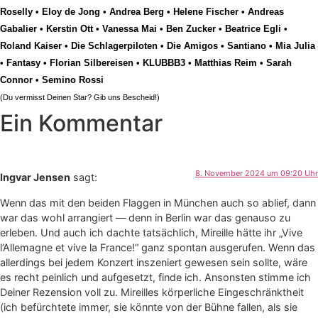
Roselly
•
Eloy de Jong
•
Andrea Berg
•
Helene Fischer
•
Andreas
Gabalier
•
Kerstin Ott
•
Vanessa Mai
•
Ben Zucker
•
Beatrice Egli
•
Roland Kaiser
•
Die Schlagerpiloten
•
Die Amigos
•
Santiano
•
Mia Julia
•
Fantasy
•
Florian Silbereisen
•
KLUBBB3
•
Matthias Reim
•
Sarah
Connor
•
Semino Rossi
(Du vermisst Deinen Star? Gib uns
Bescheid
!)
Ein Kommentar
8. November 2024 um 09:20 Uhr
Ingvar Jensen
sagt:
Wenn das mit den beiden Flaggen in München auch so ablief, dann
war das wohl arrangiert — denn in Berlin war das genauso zu
erleben. Und auch ich dachte tatsächlich, Mireille hätte ihr „Vive
l’Allemagne et vive la France!“ ganz spontan ausgerufen. Wenn das
allerdings bei jedem Konzert inszeniert gewesen sein sollte, wäre
es recht peinlich und aufgesetzt, finde ich. Ansonsten stimme ich
Deiner Rezension voll zu. Mireilles körperliche Eingeschränktheit
(ich befürchtete immer, sie könnte von der Bühne fallen, als sie