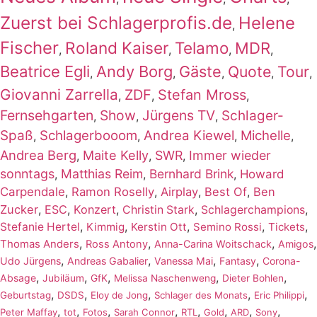
Zuerst bei Schlagerprofis.de
Helene
,
Fischer
Roland Kaiser
Telamo
MDR
,
,
,
,
Beatrice Egli
Andy Borg
Gäste
Quote
Tour
,
,
,
,
,
Giovanni Zarrella
ZDF
Stefan Mross
,
,
,
Fernsehgarten
Show
Jürgens TV
Schlager-
,
,
,
Spaß
Schlagerbooom
Andrea Kiewel
Michelle
,
,
,
,
Andrea Berg
Maite Kelly
SWR
Immer wieder
,
,
,
sonntags
Matthias Reim
Bernhard Brink
,
,
,
Howard
Carpendale
,
Ramon Roselly
,
Airplay
,
Best Of
,
Ben
Zucker
,
ESC
,
Konzert
,
,
,
Christin Stark
Schlagerchampions
,
,
,
,
,
Stefanie Hertel
Kimmig
Kerstin Ott
Semino Rossi
Tickets
,
,
,
,
Thomas Anders
Ross Antony
Anna-Carina Woitschack
Amigos
,
,
,
,
Udo Jürgens
Andreas Gabalier
Vanessa Mai
Fantasy
Corona-
,
,
,
,
,
Absage
Jubiläum
GfK
Melissa Naschenweng
Dieter Bohlen
,
,
,
,
,
Geburtstag
DSDS
Eloy de Jong
Schlager des Monats
Eric Philippi
,
,
,
,
,
,
,
,
Peter Maffay
tot
Fotos
Sarah Connor
RTL
Gold
ARD
Sony