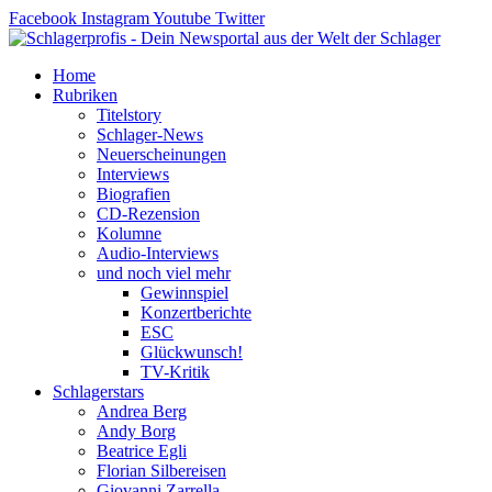
Zum
Facebook
Instagram
Youtube
Twitter
Inhalt
springen
Home
Rubriken
Titelstory
Schlager-News
Neuerscheinungen
Interviews
Biografien
CD-Rezension
Kolumne
Audio-Interviews
und noch viel mehr
Gewinnspiel
Konzertberichte
ESC
Glückwunsch!
TV-Kritik
Schlagerstars
Andrea Berg
Andy Borg
Beatrice Egli
Florian Silbereisen
Giovanni Zarrella