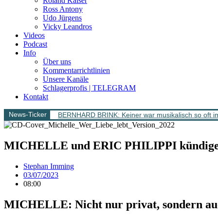
Roland Kaiser
Ross Antony
Udo Jürgens
Vicky Leandros
Videos
Podcast
Info
Über uns
Kommentarrichtlinien
Unsere Kanäle
Schlagerprofis | TELEGRAM
Kontakt
News-Ticker
BERNHARD BRINK: Keiner war musikalisch so oft im
MICHELLE und ERIC PHILIPPI kündigen
Stephan Imming
03/07/2023
08:00
MICHELLE: Nicht nur privat, sondern au