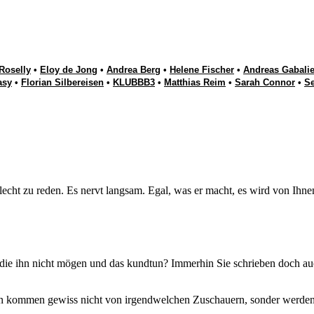
Roselly
•
Eloy de Jong
•
Andrea Berg
•
Helene Fischer
•
Andreas Gabalie
asy
•
Florian Silbereisen
•
KLUBBB3
•
Matthias Reim
•
Sarah Connor
•
S
lecht zu reden. Es nervt langsam. Egal, was er macht, es wird von Ihne
, die ihn nicht mögen und das kundtun? Immerhin Sie schrieben doch a
en kommen gewiss nicht von irgendwelchen Zuschauern, sonder werden vo