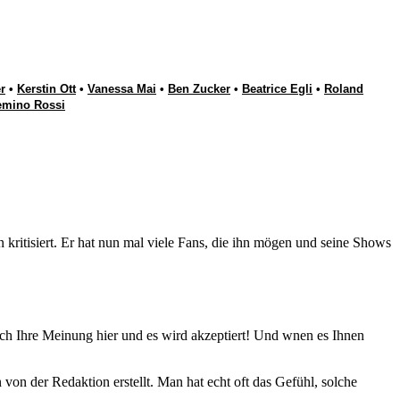
r
•
Kerstin Ott
•
Vanessa Mai
•
Ben Zucker
•
Beatrice Egli
•
Roland
emino Rossi
n kritisiert. Er hat nun mal viele Fans, die ihn mögen und seine Shows
uch Ihre Meinung hier und es wird akzeptiert! Und wnen es Ihnen
n der Redaktion erstellt. Man hat echt oft das Gefühl, solche