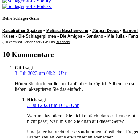
Deine Schlager-Stars
Kastelruther Spatzen
•
Melissa Naschenweng
•
Jürgen Drews
•
Ramon 
Kaiser
•
Die Schlagerpiloten
•
Die Amigos
•
Santiano
•
Mia Julia
•
Fant
(Du vermisst Deinen Star? Gib uns
Bescheid
!)
10 Kommentare
Gitti
sagt:
3. Juli 2023 um 08:21 Uhr
Hören Sie doch endlich mal auf, alles bezüglich Silbereisen sch
lieben, akzeptieren Sie das einfach.
Rick
sagt:
3. Juli 2023 um 16:53 Uhr
Warum akzeptieren Sie nicht einfach, dass es Leute gibt
nicht passt, warum sind Sie dnan auf dieser Seite?
Und ja, er hat recht: diese saudummen künstlichen Frag
Fragen stellen keine erwachsenen Menschen…