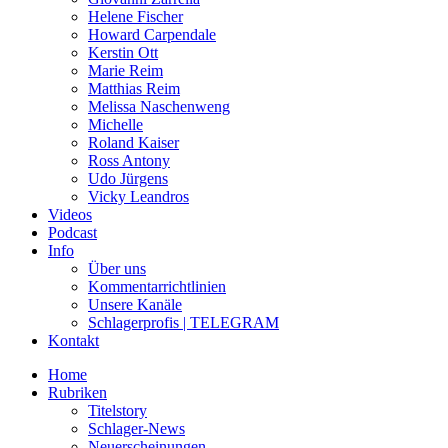
Helene Fischer
Howard Carpendale
Kerstin Ott
Marie Reim
Matthias Reim
Melissa Naschenweng
Michelle
Roland Kaiser
Ross Antony
Udo Jürgens
Vicky Leandros
Videos
Podcast
Info
Über uns
Kommentarrichtlinien
Unsere Kanäle
Schlagerprofis | TELEGRAM
Kontakt
Home
Rubriken
Titelstory
Schlager-News
Neuerscheinungen