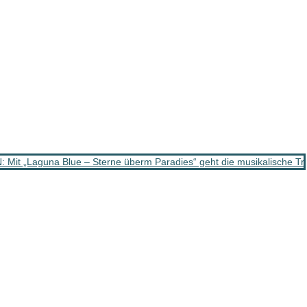
t „Laguna Blue – Sterne überm Paradies“ geht die musikalische Tr