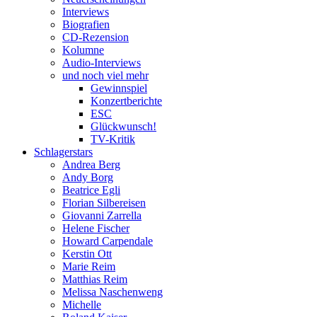
Interviews
Biografien
CD-Rezension
Kolumne
Audio-Interviews
und noch viel mehr
Gewinnspiel
Konzertberichte
ESC
Glückwunsch!
TV-Kritik
Schlagerstars
Andrea Berg
Andy Borg
Beatrice Egli
Florian Silbereisen
Giovanni Zarrella
Helene Fischer
Howard Carpendale
Kerstin Ott
Marie Reim
Matthias Reim
Melissa Naschenweng
Michelle