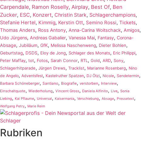
Carpendale
,
Ramon Roselly
,
Airplay
,
Best Of
,
Ben
Zucker
,
ESC
,
Konzert
,
,
,
Christin Stark
Schlagerchampions
,
,
,
,
,
Stefanie Hertel
Kimmig
Kerstin Ott
Semino Rossi
Tickets
,
,
,
,
Thomas Anders
Ross Antony
Anna-Carina Woitschack
Amigos
,
,
,
,
Udo Jürgens
Andreas Gabalier
Vanessa Mai
Fantasy
Corona-
,
,
,
,
,
Absage
Jubiläum
GfK
Melissa Naschenweng
Dieter Bohlen
,
,
,
,
,
Geburtstag
DSDS
Eloy de Jong
Schlager des Monats
Eric Philippi
,
,
,
,
,
,
,
,
Peter Maffay
tot
Fotos
Sarah Connor
RTL
Gold
ARD
Sony
,
,
,
,
Schlagerhitparade
Jürgen Drews
Tracklist
Marianne Rosenberg
Nino
,
,
,
,
,
,
de Angelo
Adventsfest
Kastelruther Spatzen
DJ Ötzi
Nicole
Sendetermin
,
,
,
,
,
Barbara Schöneberger
Santiano
Biografie
verstorben
Interview
,
,
,
,
,
Einschaltquote
Wiederholung
Vincent Gross
Daniela Alfinito
Live
Sonia
,
,
,
,
,
,
,
Liebing
Kai Pflaume
Universal
Kaisermania
Verschiebung
Absage
Pressetext
,
Wolfgang Petry
Marie Reim
Rubriken