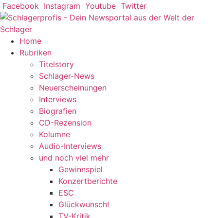
Zum
Facebook
Instagram
Youtube
Twitter
Inhalt
springen
Home
Rubriken
Titelstory
Schlager-News
Neuerscheinungen
Interviews
Biografien
CD-Rezension
Kolumne
Audio-Interviews
und noch viel mehr
Gewinnspiel
Konzertberichte
ESC
Glückwunsch!
TV-Kritik