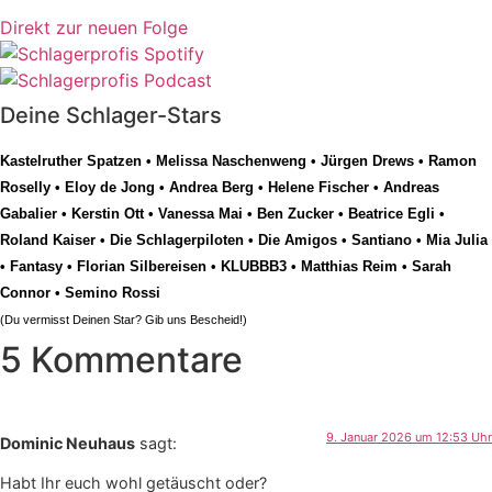
Direkt zur neuen Folge
Deine Schlager-Stars
Kastelruther Spatzen
•
Melissa Naschenweng
•
Jürgen Drews
•
Ramon
Roselly
•
Eloy de Jong
•
Andrea Berg
•
Helene Fischer
•
Andreas
Gabalier
•
Kerstin Ott
•
Vanessa Mai
•
Ben Zucker
•
Beatrice Egli
•
Roland Kaiser
•
Die Schlagerpiloten
•
Die Amigos
•
Santiano
•
Mia Julia
•
Fantasy
•
Florian Silbereisen
•
KLUBBB3
•
Matthias Reim
•
Sarah
Connor
•
Semino Rossi
(Du vermisst Deinen Star? Gib uns
Bescheid
!)
5 Kommentare
9. Januar 2026 um 12:53 Uhr
Dominic Neuhaus
sagt:
Habt Ihr euch wohl getäuscht oder?