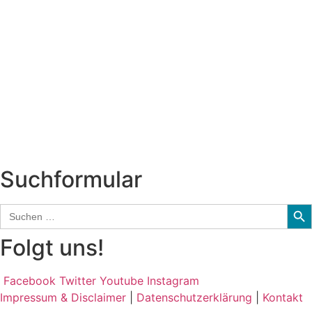
Titelstory
SchlagerNews
Neuerscheinungen
Interviews
Biographien
CD-Rezension
Kolumne
Audio-Interviews
und mehr…
Suchformular
Sear
Search
for:
Folgt uns!
Facebook
Twitter
Youtube
Instagram
Impressum & Disclaimer
|
Datenschutzerklärung
|
Kontakt