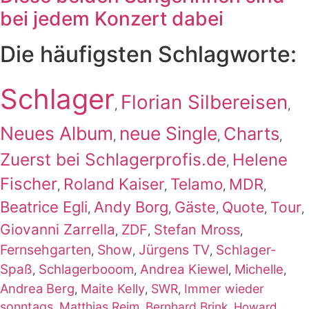
bei jedem Konzert dabei
Die häufigsten Schlagworte:
Schlager
Florian Silbereisen
,
,
Neues Album
neue Single
Charts
,
,
,
Zuerst bei Schlagerprofis.de
Helene
,
Fischer
Roland Kaiser
Telamo
MDR
,
,
,
,
Beatrice Egli
Andy Borg
Gäste
Quote
Tour
,
,
,
,
,
Giovanni Zarrella
ZDF
Stefan Mross
,
,
,
Fernsehgarten
Show
Jürgens TV
Schlager-
,
,
,
Spaß
Schlagerbooom
Andrea Kiewel
Michelle
,
,
,
,
Andrea Berg
Maite Kelly
SWR
Immer wieder
,
,
,
sonntags
Matthias Reim
Bernhard Brink
,
,
,
Howard