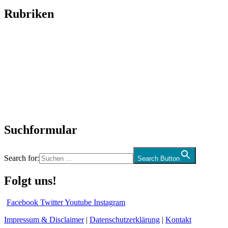
Rubriken
Titelstory
SchlagerNews
Neuerscheinungen
Interviews
Biographien
CD-Rezension
Kolumne
Audio-Interviews
und mehr…
Suchformular
Search for:
Search Button
Folgt uns!
Facebook
Twitter
Youtube
Instagram
Impressum & Disclaimer
|
Datenschutzerklärung
|
Kontakt