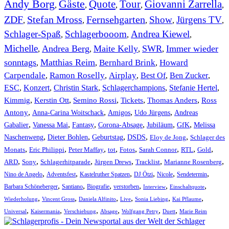
Andy Borg
Gäste
Quote
Tour
Giovanni Zarrella
,
,
,
,
,
ZDF
Stefan Mross
Fernsehgarten
Show
Jürgens TV
,
,
,
,
,
Schlager-Spaß
Schlagerbooom
Andrea Kiewel
,
,
,
Michelle
Andrea Berg
Maite Kelly
SWR
Immer wieder
,
,
,
,
sonntags
Matthias Reim
Bernhard Brink
Howard
,
,
,
Carpendale
Ramon Roselly
Airplay
Best Of
Ben Zucker
,
,
,
,
,
ESC
,
Konzert
,
Christin Stark
,
Schlagerchampions
,
Stefanie Hertel
,
Kimmig
,
Kerstin Ott
,
,
,
,
Semino Rossi
Tickets
Thomas Anders
Ross
,
,
,
,
Antony
Anna-Carina Woitschack
Amigos
Udo Jürgens
Andreas
,
,
,
,
,
,
Gabalier
Vanessa Mai
Fantasy
Corona-Absage
Jubiläum
GfK
Melissa
,
,
,
,
,
Naschenweng
Dieter Bohlen
Geburtstag
DSDS
Eloy de Jong
Schlager des
,
,
,
,
,
,
,
,
Monats
Eric Philippi
Peter Maffay
tot
Fotos
Sarah Connor
RTL
Gold
,
,
,
,
,
,
ARD
Sony
Schlagerhitparade
Jürgen Drews
Tracklist
Marianne Rosenberg
,
,
,
,
,
,
Nino de Angelo
Adventsfest
Kastelruther Spatzen
DJ Ötzi
Nicole
Sendetermin
,
,
,
,
,
,
Barbara Schöneberger
Santiano
Biografie
verstorben
Interview
Einschaltquote
,
,
,
,
,
,
Wiederholung
Vincent Gross
Daniela Alfinito
Live
Sonia Liebing
Kai Pflaume
,
,
,
,
,
,
Universal
Kaisermania
Verschiebung
Absage
Wolfgang Petry
Duett
Marie Reim