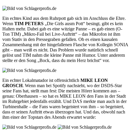
Ein echtes Kind aus dem Ruhrpott gab sich im Anschluss die Ehre.
Wenn
TIM PETERS
„Die Girls ausm Pott“ besingt, gibt es kein
Halten mehr. Dabei gab es eine witzige Panne – es gab einen (O-
Ton TIM) „Mikro-Fail bei Live-Auftritt“ – das Mikrofon ist ihm
vom Stativ in den Pressegraben gefallen. Ob es einen kausalen
Zusammenhang mit der hingefallenen Flasche von Kollegin SONIA
gibt – man weiß es nicht. Das Problem wurde natürlich schnell
gelöst und TIM nahm die kleine Panne mit Humor. Unter anderem
stellte er den Song „Bock, dass du mein Herz brichst“ vor.
Ein echter Lokalmatador ist offensichtlich
MIKE LEON
GROSCH
. Wenn man bei Spotify nachsieht, wo der DSDS-Star
seine Fans hat, stellt man fest: Die meisten Hörer kommen aus –
genau: Oberhausen – so hat es MIKE LEON den Fans in der Stadt
im Ruhrgebiet jedenfalls erzählt. Und DAS merkte man auch in der
Turbinenhalle – die Fans waren begeistert von ihm – so begeistert,
dass er seinen Auftritt etwas überzogen hat. Und das, obwohl nach
ihm einer der Topstars des Abends erwartet wurde: