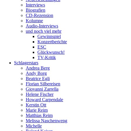
Interviews
Biografien
CD-Rezension
Kolumne
Audio-Interviews
und noch viel mehr
Gewinnspiel
Konzertberichte
ESC
Glückwunsch!
TV-Kritik
Schlagerstars
Andrea Berg
Andy Borg
Beatrice Egli
Florian Silbereisen
Giovanni Zarrella
Helene Fischer
Howard Carpendale
Kerstin Ott
Marie Reim
Matthias Reim
Melissa Naschenweng
Michelle