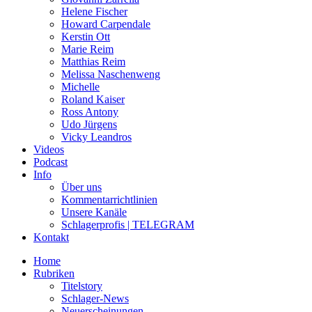
Helene Fischer
Howard Carpendale
Kerstin Ott
Marie Reim
Matthias Reim
Melissa Naschenweng
Michelle
Roland Kaiser
Ross Antony
Udo Jürgens
Vicky Leandros
Videos
Podcast
Info
Über uns
Kommentarrichtlinien
Unsere Kanäle
Schlagerprofis | TELEGRAM
Kontakt
Home
Rubriken
Titelstory
Schlager-News
Neuerscheinungen