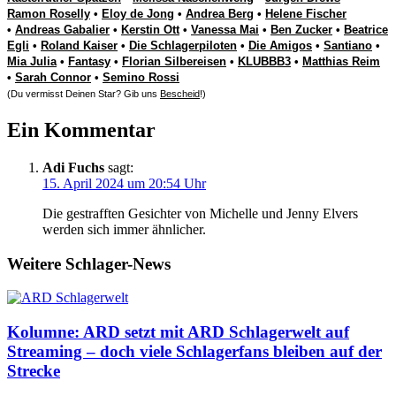
Ramon Roselly
•
Eloy de Jong
•
Andrea Berg
•
Helene Fischer
•
Andreas Gabalier
•
Kerstin Ott
•
Vanessa Mai
•
Ben Zucker
•
Beatrice
Egli
•
Roland Kaiser
•
Die Schlagerpiloten
•
Die Amigos
•
Santiano
•
Mia Julia
•
Fantasy
•
Florian Silbereisen
•
KLUBBB3
•
Matthias Reim
•
Sarah Connor
•
Semino Rossi
(Du vermisst Deinen Star? Gib uns
Bescheid
!)
Ein Kommentar
Adi Fuchs
sagt:
15. April 2024 um 20:54 Uhr
Die gestrafften Gesichter von Michelle und Jenny Elvers
werden sich immer ähnlicher.
Weitere Schlager-News
Kolumne: ARD setzt mit ARD Schlagerwelt auf
Streaming – doch viele Schlagerfans bleiben auf der
Strecke