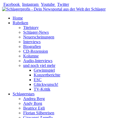
Zum
Facebook
Instagram
Youtube
Twitter
Inhalt
springen
Home
Rubriken
Titelstory
Schlager-News
Neuerscheinungen
Interviews
Biografien
CD-Rezension
Kolumne
Audio-Interviews
und noch viel mehr
Gewinnspiel
Konzertberichte
ESC
Glückwunsch!
TV-Kritik
Schlagerstars
Andrea Berg
Andy Borg
Beatrice Egli
Florian Silbereisen
Giovanni Zarrella