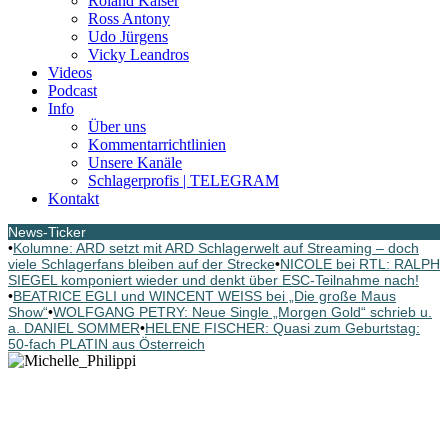
Roland Kaiser
Ross Antony
Udo Jürgens
Vicky Leandros
Videos
Podcast
Info
Über uns
Kommentarrichtlinien
Unsere Kanäle
Schlagerprofis | TELEGRAM
Kontakt
News-Ticker
•
Kolumne: ARD setzt mit ARD Schlagerwelt auf Streaming – doch
viele Schlagerfans bleiben auf der Strecke
•
NICOLE bei RTL: RALPH
SIEGEL komponiert wieder und denkt über ESC-Teilnahme nach!
•
BEATRICE EGLI und WINCENT WEISS bei „Die große Maus
Show“
•
WOLFGANG PETRY: Neue Single „Morgen Gold“ schrieb u.
a. DANIEL SOMMER
•
HELENE FISCHER: Quasi zum Geburtstag:
50-fach PLATIN aus Österreich