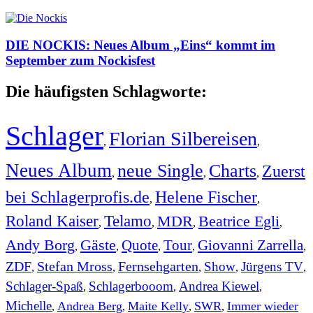
DIE NOCKIS: Neues Album „Eins“ kommt im
September zum Nockisfest
Die häufigsten Schlagworte:
Schlager
Florian Silbereisen
,
,
Neues Album
neue Single
Charts
Zuerst
,
,
,
bei Schlagerprofis.de
Helene Fischer
,
,
Roland Kaiser
Telamo
MDR
Beatrice Egli
,
,
,
,
Andy Borg
Gäste
Quote
Tour
Giovanni Zarrella
,
,
,
,
,
ZDF
Stefan Mross
Fernsehgarten
Show
Jürgens TV
,
,
,
,
,
Schlager-Spaß
Schlagerbooom
Andrea Kiewel
,
,
,
Michelle
Andrea Berg
Maite Kelly
SWR
Immer wieder
,
,
,
,