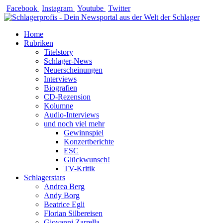
Zum
Facebook
Instagram
Youtube
Twitter
Inhalt
springen
Home
Rubriken
Titelstory
Schlager-News
Neuerscheinungen
Interviews
Biografien
CD-Rezension
Kolumne
Audio-Interviews
und noch viel mehr
Gewinnspiel
Konzertberichte
ESC
Glückwunsch!
TV-Kritik
Schlagerstars
Andrea Berg
Andy Borg
Beatrice Egli
Florian Silbereisen
Giovanni Zarrella