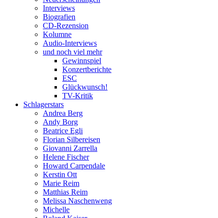
Interviews
Biografien
CD-Rezension
Kolumne
Audio-Interviews
und noch viel mehr
Gewinnspiel
Konzertberichte
ESC
Glückwunsch!
TV-Kritik
Schlagerstars
Andrea Berg
Andy Borg
Beatrice Egli
Florian Silbereisen
Giovanni Zarrella
Helene Fischer
Howard Carpendale
Kerstin Ott
Marie Reim
Matthias Reim
Melissa Naschenweng
Michelle