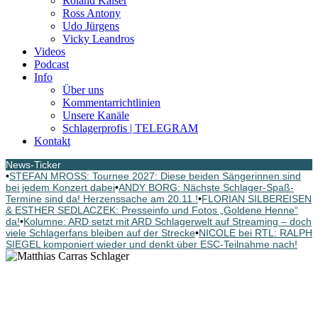
Roland Kaiser
Ross Antony
Udo Jürgens
Vicky Leandros
Videos
Podcast
Info
Über uns
Kommentarrichtlinien
Unsere Kanäle
Schlagerprofis | TELEGRAM
Kontakt
News-Ticker
•
STEFAN MROSS: Tournee 2027: Diese beiden Sängerinnen sind
bei jedem Konzert dabei
•
ANDY BORG: Nächste Schlager-Spaß-
Termine sind da! Herzenssache am 20.11.!
•
FLORIAN SILBEREISEN
& ESTHER SEDLACZEK: Presseinfo und Fotos „Goldene Henne“
da!
•
Kolumne: ARD setzt mit ARD Schlagerwelt auf Streaming – doch
viele Schlagerfans bleiben auf der Strecke
•
NICOLE bei RTL: RALPH
SIEGEL komponiert wieder und denkt über ESC-Teilnahme nach!