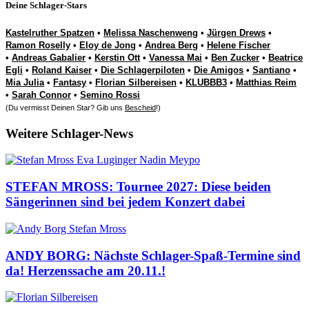
Deine Schlager-Stars
Kastelruther Spatzen
•
Melissa Naschenweng
•
Jürgen Drews
•
Ramon Roselly
•
Eloy de Jong
•
Andrea Berg
•
Helene Fischer
•
Andreas Gabalier
•
Kerstin Ott
•
Vanessa Mai
•
Ben Zucker
•
Beatrice
Egli
•
Roland Kaiser
•
Die Schlagerpiloten
•
Die Amigos
•
Santiano
•
Mia Julia
•
Fantasy
•
Florian Silbereisen
•
KLUBBB3
•
Matthias Reim
•
Sarah Connor
•
Semino Rossi
(Du vermisst Deinen Star? Gib uns
Bescheid
!)
Weitere Schlager-News
STEFAN MROSS: Tournee 2027: Diese beiden
Sängerinnen sind bei jedem Konzert dabei
ANDY BORG: Nächste Schlager-Spaß-Termine sind
da! Herzenssache am 20.11.!