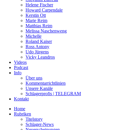
Helene Fischer
Howard Carpendale
Kerstin Ott
Marie Reim
Matthias Reim
Melissa Naschenweng
Michelle
Roland Kaiser
Ross Antony
Udo Jürgens
Vicky Leandros
Videos
Podcast
Info
Über uns
Kommentarrichtlinien
Unsere Kanäle
Schlagerprofis | TELEGRAM
Kontakt
Home
Rubriken
Titelstory
Schlager-News
Neuerscheinungen