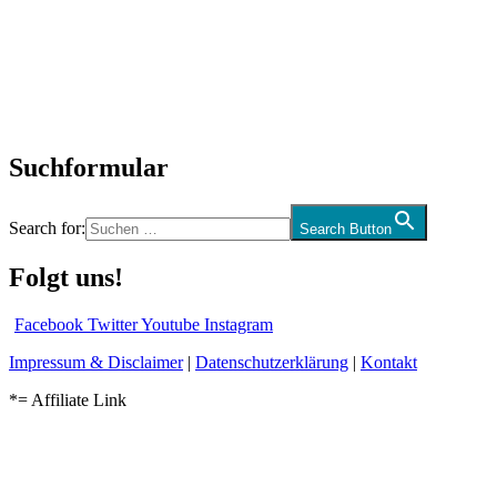
Neuerscheinungen
Interviews
Biographien
CD-Rezension
Kolumne
Audio-Interviews
und mehr…
Suchformular
Search for:
Search Button
Folgt uns!
Facebook
Twitter
Youtube
Instagram
Impressum & Disclaimer
|
Datenschutzerklärung
|
Kontakt
*= Affiliate Link