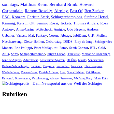
sonntags
Matthias Reim
Bernhard Brink
Howard
,
,
,
Carpendale
Ramon Roselly
Airplay
Best Of
Ben Zucker
,
,
,
,
,
ESC
,
Konzert
,
Christin Stark
,
Schlagerchampions
,
Stefanie Hertel
,
Kimmig
,
Kerstin Ott
,
,
,
,
Semino Rossi
Tickets
Thomas Anders
Ross
,
,
,
,
Antony
Anna-Carina Woitschack
Amigos
Udo Jürgens
Andreas
,
,
,
,
,
,
Gabalier
Vanessa Mai
Fantasy
Corona-Absage
Jubiläum
GfK
Melissa
,
,
,
,
,
Naschenweng
Dieter Bohlen
Geburtstag
DSDS
Eloy de Jong
Schlager des
,
,
,
,
,
,
,
,
Monats
Eric Philippi
Peter Maffay
tot
Fotos
Sarah Connor
RTL
Gold
,
,
,
,
,
,
ARD
Sony
Schlagerhitparade
Jürgen Drews
Tracklist
Marianne Rosenberg
,
,
,
,
,
,
Nino de Angelo
Adventsfest
Kastelruther Spatzen
DJ Ötzi
Nicole
Sendetermin
,
,
,
,
,
,
Barbara Schöneberger
Santiano
Biografie
verstorben
Interview
Einschaltquote
,
,
,
,
,
,
Wiederholung
Vincent Gross
Daniela Alfinito
Live
Sonia Liebing
Kai Pflaume
,
,
,
,
,
,
Universal
Kaisermania
Verschiebung
Absage
Pressetext
Wolfgang Petry
Marie Reim
Rubriken
Titelstory
SchlagerNews