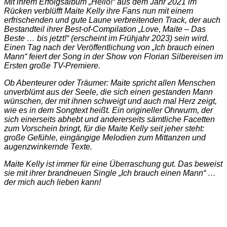
Mit ihrem Erfolgsalbum „Hello!“ aus dem Jahr 2021 im
Rücken verblüfft Maite Kelly ihre Fans nun mit einem
erfrischenden und gute Laune verbreitenden Track, der auch
Bestandteil ihrer Best-of-Compilation „Love, Maite – Das
Beste … bis jetzt!“ (erscheint im Frühjahr 2023) sein wird.
Einen Tag nach der Veröffentlichung von „Ich brauch einen
Mann“ feiert der Song in der Show von Florian Silbereisen im
Ersten große TV-Premiere.
Ob Abenteurer oder Träumer: Maite spricht allen Menschen
unverblümt aus der Seele, die sich einen gestanden Mann
wünschen, der mit ihnen schweigt und auch mal Herz zeigt,
wie es in dem Songtext heißt. Ein origineller Ohrwurm, der
sich einerseits abhebt und andererseits sämtliche Facetten
zum Vorschein bringt, für die Maite Kelly seit jeher steht:
große Gefühle, eingängige Melodien zum Mittanzen und
augenzwinkernde Texte.
Maite Kelly ist immer für eine Überraschung gut. Das beweist
sie mit ihrer brandneuen Single „Ich brauch einen Mann“ …
der mich auch lieben kann!