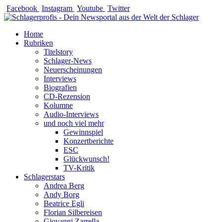
Zum
Facebook
Instagram
Youtube
Twitter
Inhalt
springen
Home
Rubriken
Titelstory
Schlager-News
Neuerscheinungen
Interviews
Biografien
CD-Rezension
Kolumne
Audio-Interviews
und noch viel mehr
Gewinnspiel
Konzertberichte
ESC
Glückwunsch!
TV-Kritik
Schlagerstars
Andrea Berg
Andy Borg
Beatrice Egli
Florian Silbereisen
Giovanni Zarrella