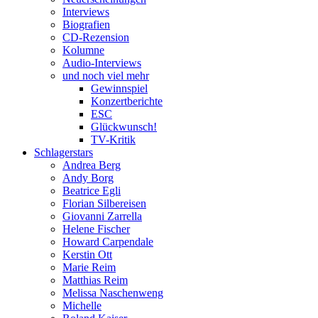
Interviews
Biografien
CD-Rezension
Kolumne
Audio-Interviews
und noch viel mehr
Gewinnspiel
Konzertberichte
ESC
Glückwunsch!
TV-Kritik
Schlagerstars
Andrea Berg
Andy Borg
Beatrice Egli
Florian Silbereisen
Giovanni Zarrella
Helene Fischer
Howard Carpendale
Kerstin Ott
Marie Reim
Matthias Reim
Melissa Naschenweng
Michelle