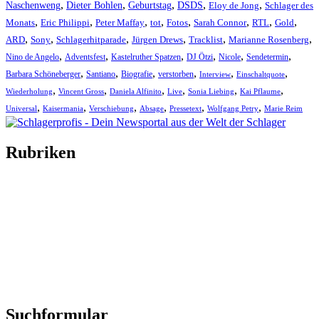
,
,
,
,
,
Naschenweng
Dieter Bohlen
Geburtstag
DSDS
Eloy de Jong
Schlager des
,
,
,
,
,
,
,
,
Monats
Eric Philippi
Peter Maffay
tot
Fotos
Sarah Connor
RTL
Gold
,
,
,
,
,
,
ARD
Sony
Schlagerhitparade
Jürgen Drews
Tracklist
Marianne Rosenberg
,
,
,
,
,
,
Nino de Angelo
Adventsfest
Kastelruther Spatzen
DJ Ötzi
Nicole
Sendetermin
,
,
,
,
,
,
Barbara Schöneberger
Santiano
Biografie
verstorben
Interview
Einschaltquote
,
,
,
,
,
,
Wiederholung
Vincent Gross
Daniela Alfinito
Live
Sonia Liebing
Kai Pflaume
,
,
,
,
,
,
Universal
Kaisermania
Verschiebung
Absage
Pressetext
Wolfgang Petry
Marie Reim
Rubriken
Titelstory
SchlagerNews
Neuerscheinungen
Interviews
Biographien
CD-Rezension
Kolumne
Audio-Interviews
und mehr…
Suchformular