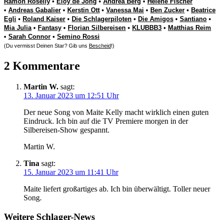
Ramon Roselly
•
Eloy de Jong
•
Andrea Berg
•
Helene Fischer
•
Andreas Gabalier
•
Kerstin Ott
•
Vanessa Mai
•
Ben Zucker
•
Beatrice
Egli
•
Roland Kaiser
•
Die Schlagerpiloten
•
Die Amigos
•
Santiano
•
Mia Julia
•
Fantasy
•
Florian Silbereisen
•
KLUBBB3
•
Matthias Reim
•
Sarah Connor
•
Semino Rossi
(Du vermisst Deinen Star? Gib uns
Bescheid
!)
2 Kommentare
Martin W.
sagt:
13. Januar 2023 um 12:51 Uhr
Der neue Song von Maite Kelly macht wirklich einen guten
Eindruck. Ich bin auf die TV Premiere morgen in der
Silbereisen-Show gespannt.
Martin W.
Tina
sagt:
15. Januar 2023 um 11:41 Uhr
Maite liefert großartiges ab. Ich bin überwältigt. Toller neuer
Song.
Weitere Schlager-News