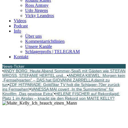
Roland Kaiser
Ross Antony
Udo Jürgens
Vicky Leandros
Videos
Podcast
Info
Über uns
Kommentarrichtlinien
Unsere Kanäle
Schlagerprofis | TELEGRAM
Kontakt
News-Ticker
•
ANDY BORG: Heute Abend Sommer-Spaß mit Gästen wie STEFAN
MROSS, STEFANIE HERTEL und…
•
ANDREA KIEWEL: Morgen kein
„Fernsehgarten“ – DAS hat GIOVANNI ZARRELLA damit zu
tun
•
ZDF HITPARADE: GoldStar TV holt die Schlager-70er zurück
ins Fernsehen!
•
VANESSA MAI covert „In the Summertime“ für
Kinofilm „Das gewisse Extra“
•
HELENE FISCHER auf Rekordjagd:
Platz 1 im Airplay – knackt sie den Rekord von MAITE KELLY?