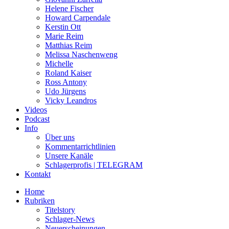
Helene Fischer
Howard Carpendale
Kerstin Ott
Marie Reim
Matthias Reim
Melissa Naschenweng
Michelle
Roland Kaiser
Ross Antony
Udo Jürgens
Vicky Leandros
Videos
Podcast
Info
Über uns
Kommentarrichtlinien
Unsere Kanäle
Schlagerprofis | TELEGRAM
Kontakt
Home
Rubriken
Titelstory
Schlager-News
Neuerscheinungen