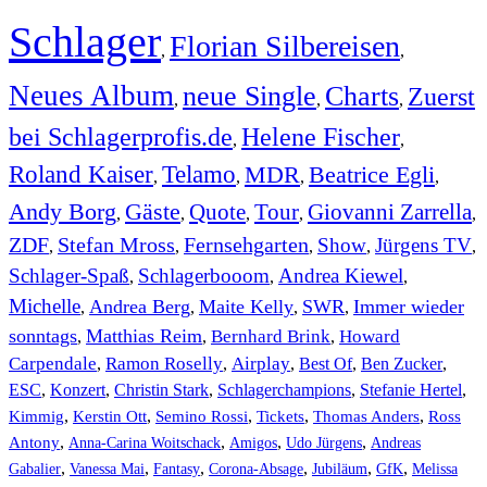
Schlager
Florian Silbereisen
,
,
Neues Album
neue Single
Charts
Zuerst
,
,
,
bei Schlagerprofis.de
Helene Fischer
,
,
Roland Kaiser
Telamo
MDR
Beatrice Egli
,
,
,
,
Andy Borg
Gäste
Quote
Tour
Giovanni Zarrella
,
,
,
,
,
ZDF
Stefan Mross
Fernsehgarten
Show
Jürgens TV
,
,
,
,
,
Schlager-Spaß
Schlagerbooom
Andrea Kiewel
,
,
,
Michelle
Andrea Berg
Maite Kelly
SWR
Immer wieder
,
,
,
,
sonntags
Matthias Reim
Bernhard Brink
Howard
,
,
,
Carpendale
Ramon Roselly
Airplay
Best Of
Ben Zucker
,
,
,
,
,
ESC
,
Konzert
,
Christin Stark
,
Schlagerchampions
,
Stefanie Hertel
,
Kimmig
,
Kerstin Ott
,
,
,
,
Semino Rossi
Tickets
Thomas Anders
Ross
,
,
,
,
Antony
Anna-Carina Woitschack
Amigos
Udo Jürgens
Andreas
,
,
,
,
,
,
Gabalier
Vanessa Mai
Fantasy
Corona-Absage
Jubiläum
GfK
Melissa