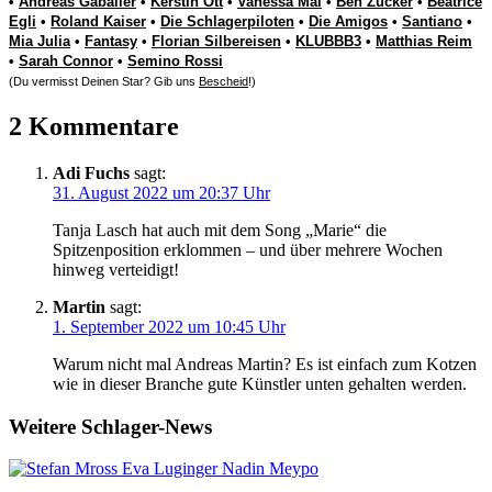
•
Andreas Gabalier
•
Kerstin Ott
•
Vanessa Mai
•
Ben Zucker
•
Beatrice
Egli
•
Roland Kaiser
•
Die Schlagerpiloten
•
Die Amigos
•
Santiano
•
Mia Julia
•
Fantasy
•
Florian Silbereisen
•
KLUBBB3
•
Matthias Reim
•
Sarah Connor
•
Semino Rossi
(Du vermisst Deinen Star? Gib uns
Bescheid
!)
2 Kommentare
Adi Fuchs
sagt:
31. August 2022 um 20:37 Uhr
Tanja Lasch hat auch mit dem Song „Marie“ die
Spitzenposition erklommen – und über mehrere Wochen
hinweg verteidigt!
Martin
sagt:
1. September 2022 um 10:45 Uhr
Warum nicht mal Andreas Martin? Es ist einfach zum Kotzen
wie in dieser Branche gute Künstler unten gehalten werden.
Weitere Schlager-News