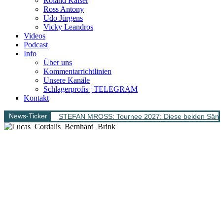
Roland Kaiser
Ross Antony
Udo Jürgens
Vicky Leandros
Videos
Podcast
Info
Über uns
Kommentarrichtlinien
Unsere Kanäle
Schlagerprofis | TELEGRAM
Kontakt
News-Ticker
STEFAN MROSS: Tournee 2027: Diese beiden Sänge