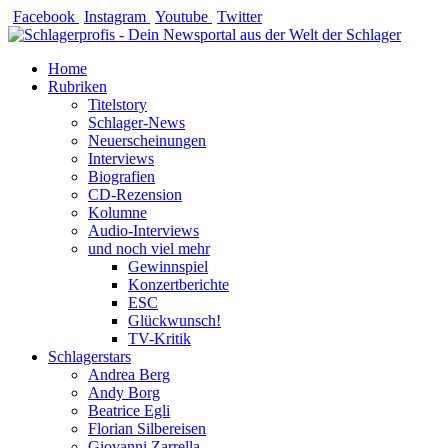
Zum
Facebook
Instagram
Youtube
Twitter
Inhalt
springen
Home
Rubriken
Titelstory
Schlager-News
Neuerscheinungen
Interviews
Biografien
CD-Rezension
Kolumne
Audio-Interviews
und noch viel mehr
Gewinnspiel
Konzertberichte
ESC
Glückwunsch!
TV-Kritik
Schlagerstars
Andrea Berg
Andy Borg
Beatrice Egli
Florian Silbereisen
Giovanni Zarrella