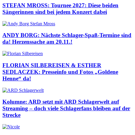
STEFAN MROSS: Tournee 2027: Diese beiden
Sängerinnen sind bei jedem Konzert dabei
ANDY BORG: Nächste Schlager-Spaß-Termine sind
da! Herzenssache am 20.11.!
FLORIAN SILBEREISEN & ESTHER
SEDLACZEK: Presseinfo und Fotos „Goldene
Henne“ da!
Kolumne: ARD setzt mit ARD Schlagerwelt auf
Streaming – doch viele Schlagerfans bleiben auf der
Strecke