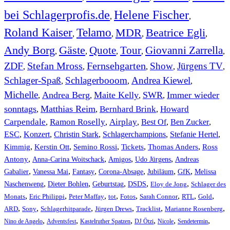
bei Schlagerprofis.de
Helene Fischer
,
,
Roland Kaiser
Telamo
MDR
Beatrice Egli
,
,
,
,
Andy Borg
Gäste
Quote
Tour
Giovanni Zarrella
,
,
,
,
,
ZDF
Stefan Mross
Fernsehgarten
Show
Jürgens TV
,
,
,
,
,
Schlager-Spaß
Schlagerbooom
Andrea Kiewel
,
,
,
Michelle
Andrea Berg
Maite Kelly
SWR
Immer wieder
,
,
,
,
sonntags
Matthias Reim
Bernhard Brink
Howard
,
,
,
Carpendale
Ramon Roselly
Airplay
Best Of
Ben Zucker
,
,
,
,
,
ESC
,
Konzert
,
Christin Stark
,
Schlagerchampions
,
Stefanie Hertel
,
Kimmig
,
Kerstin Ott
,
,
,
,
Semino Rossi
Tickets
Thomas Anders
Ross
,
,
,
,
Antony
Anna-Carina Woitschack
Amigos
Udo Jürgens
Andreas
,
,
,
,
,
,
Gabalier
Vanessa Mai
Fantasy
Corona-Absage
Jubiläum
GfK
Melissa
,
,
,
,
,
Naschenweng
Dieter Bohlen
Geburtstag
DSDS
Eloy de Jong
Schlager des
,
,
,
,
,
,
,
,
Monats
Eric Philippi
Peter Maffay
tot
Fotos
Sarah Connor
RTL
Gold
,
,
,
,
,
,
ARD
Sony
Schlagerhitparade
Jürgen Drews
Tracklist
Marianne Rosenberg
,
,
,
,
,
,
Nino de Angelo
Adventsfest
Kastelruther Spatzen
DJ Ötzi
Nicole
Sendetermin