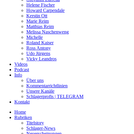
Helene Fischer
Howard Carpendale
Kerstin Ott
Marie Reim
Matthias Reim
Melissa Naschenweng
Michelle
Roland Kaiser
Ross Antony
Udo Jürgens
Vicky Leandros
Videos
Podcast
Info
Über uns
Kommentarrichtlinien
Unsere Kanäle
Schlagerprofis | TELEGRAM
Kontakt
Home
Rubriken
Titelstory
Schlager-News
Neuerscheinungen