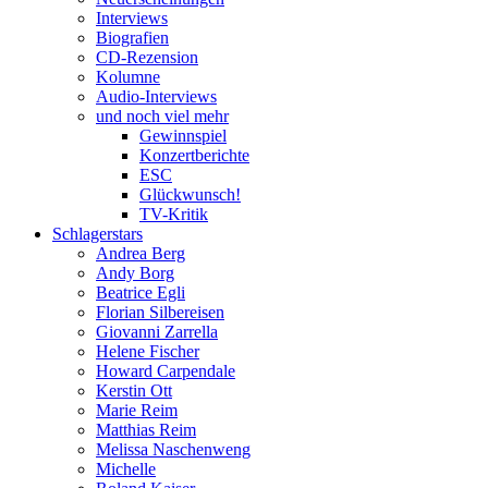
Interviews
Biografien
CD-Rezension
Kolumne
Audio-Interviews
und noch viel mehr
Gewinnspiel
Konzertberichte
ESC
Glückwunsch!
TV-Kritik
Schlagerstars
Andrea Berg
Andy Borg
Beatrice Egli
Florian Silbereisen
Giovanni Zarrella
Helene Fischer
Howard Carpendale
Kerstin Ott
Marie Reim
Matthias Reim
Melissa Naschenweng
Michelle