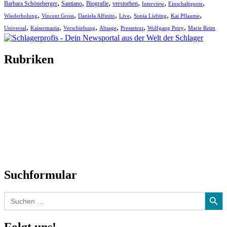
,
,
,
,
,
,
Barbara Schöneberger
Santiano
Biografie
verstorben
Interview
Einschaltquote
,
,
,
,
,
,
Wiederholung
Vincent Gross
Daniela Alfinito
Live
Sonia Liebing
Kai Pflaume
,
,
,
,
,
,
Universal
Kaisermania
Verschiebung
Absage
Pressetext
Wolfgang Petry
Marie Reim
Rubriken
Titelstory
SchlagerNews
Neuerscheinungen
Interviews
Biographien
CD-Rezension
Kolumne
Audio-Interviews
und mehr…
Suchformular
Search Button
Search
for: