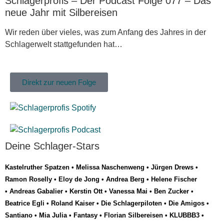
Schlagerprofis – Der Podcast Folge 077 – Das
neue Jahr mit Silbereisen
Wir reden über vieles, was zum Anfang des Jahres in der
Schlagerwelt stattgefunden hat…
Direkt zur neuen Folge
Deine Schlager-Stars
Kastelruther Spatzen
•
Melissa Naschenweng
•
Jürgen Drews
•
Ramon Roselly
•
Eloy de Jong
•
Andrea Berg
•
Helene Fischer
•
Andreas Gabalier
•
Kerstin Ott
•
Vanessa Mai
•
Ben Zucker
•
Beatrice Egli
•
Roland Kaiser
•
Die Schlagerpiloten
•
Die Amigos
•
Santiano
•
Mia Julia
•
Fantasy
•
Florian Silbereisen
•
KLUBBB3
•