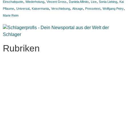
,
,
,
,
,
,
Einschaltquote
Wiederholung
Vincent Gross
Daniela Alfinito
Live
Sonia Liebing
Kai
,
,
,
,
,
,
,
Pflaume
Universal
Kaisermania
Verschiebung
Absage
Pressetext
Wolfgang Petry
Marie Reim
Rubriken
Titelstory
SchlagerNews
Neuerscheinungen
Interviews
Biographien
CD-Rezension
Kolumne
Audio-Interviews
und mehr…