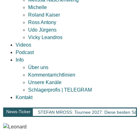
Michelle
Roland Kaiser
Ross Antony
Udo Jürgens
Vicky Leandros
Videos
Podcast
Info
Über uns
Kommentarrichtlinien
Unsere Kanäle
Schlagerprofis | TELEGRAM
Kontakt
News-Ticker
STEFAN MROSS: Tournee 2027: Diese beiden Sänge