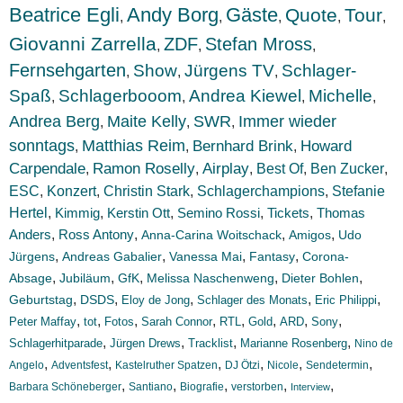
Beatrice Egli
Andy Borg
Gäste
Quote
Tour
,
,
,
,
,
Giovanni Zarrella
ZDF
Stefan Mross
,
,
,
Fernsehgarten
Show
Jürgens TV
Schlager-
,
,
,
Spaß
Schlagerbooom
Andrea Kiewel
Michelle
,
,
,
,
Andrea Berg
Maite Kelly
SWR
Immer wieder
,
,
,
sonntags
Matthias Reim
Bernhard Brink
Howard
,
,
,
Carpendale
Ramon Roselly
Airplay
Best Of
Ben Zucker
,
,
,
,
,
ESC
Konzert
,
,
Christin Stark
,
Schlagerchampions
,
Stefanie
Hertel
,
Kimmig
,
Kerstin Ott
,
Semino Rossi
,
Tickets
,
Thomas
Anders
,
,
,
,
Ross Antony
Anna-Carina Woitschack
Amigos
Udo
,
,
,
,
Jürgens
Andreas Gabalier
Vanessa Mai
Fantasy
Corona-
,
,
,
,
,
Absage
Jubiläum
GfK
Melissa Naschenweng
Dieter Bohlen
,
,
,
,
,
Geburtstag
DSDS
Eloy de Jong
Schlager des Monats
Eric Philippi
,
,
,
,
,
,
,
,
Peter Maffay
tot
Fotos
Sarah Connor
RTL
Gold
ARD
Sony
,
,
,
,
Schlagerhitparade
Jürgen Drews
Tracklist
Marianne Rosenberg
Nino de
,
,
,
,
,
,
Angelo
Adventsfest
Kastelruther Spatzen
DJ Ötzi
Nicole
Sendetermin
,
,
,
,
,
Barbara Schöneberger
Santiano
Biografie
verstorben
Interview