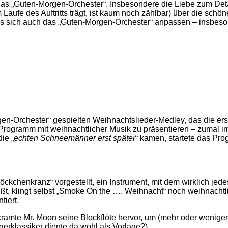
as „Guten-Morgen-Orchester“. Insbesondere die Liebe zum Deta
Laufe des Auftritts trägt, ist kaum noch zählbar) über die schön
s sich auch das „Guten-Morgen-Orchester“ anpassen – insbesond
n-Orchester“ gespielten Weihnachtslieder-Medley, das die erst
rogramm mit weihnachtlicher Musik zu präsentieren – zumal im 
ie „
echten Schneemänner erst später
“ kamen, startete das Pr
chenkranz“ vorgestellt, ein Instrument, mit dem wirklich jed
eißt, klingt selbst „Smoke On the …. Weihnacht“ noch weihnachtli
iert.
 kramte Mr. Moon seine Blockflöte hervor, um (mehr oder wenige
rklassiker diente da wohl als Vorlage?).