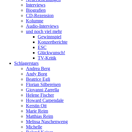
Interviews
Biografien
CD-Rezension
Kolumne
Audio-Interviews
und noch viel mehr
Gewinnspiel
Konzertberichte
ESC
Glückwunsch!
TV-Kritik
Schlagerstars
Andrea Berg
Andy Borg
Beatrice Egli
Florian Silbereisen
Giovanni Zarrella
Helene Fischer
Howard Carpendale
Kerstin Ott
Marie Reim
Matthias Reim
Melissa Naschenweng
Michelle