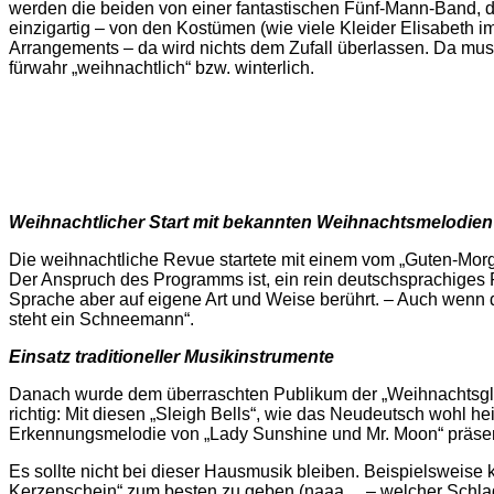
werden die beiden von einer fantastischen Fünf-Mann-Band, d
einzigartig – von den Kostümen (wie viele Kleider Elisabeth im 
Arrangements – da wird nichts dem Zufall überlassen. Da mus
fürwahr „weihnachtlich“ bzw. winterlich.
Weihnachtlicher Start mit bekannten Weihnachtsmelodien
Die weihnachtliche Revue startete mit einem vom „Guten-Morge
Der Anspruch des Programms ist, ein rein deutschsprachiges P
Sprache aber auf eigene Art und Weise berührt. –
Auch wenn d
steht ein Schneemann“.
Einsatz traditioneller Musikinstrumente
Danach wurde dem überraschten Publikum der „Weihnachtsglöck
richtig: Mit diesen „Sleigh Bells“, wie das Neudeutsch wohl h
Erkennungsmelodie von „Lady Sunshine und Mr. Moon“ präsent
Es sollte nicht bei dieser Hausmusik bleiben. Beispielsweise
Kerzenschein“ zum besten zu geben (naaa… – welcher Schlage