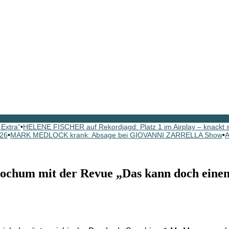
Extra“
•
HELENE FISCHER auf Rekordjagd: Platz 1 im Airplay – knackt
026
•
MARK MEDLOCK krank: Absage bei GIOVANNI ZARRELLA Show
•
A
ochum mit der Revue „Das kann doch einen