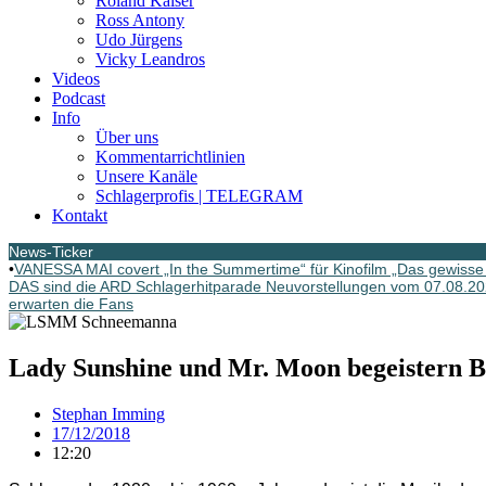
Roland Kaiser
Ross Antony
Udo Jürgens
Vicky Leandros
Videos
Podcast
Info
Über uns
Kommentarrichtlinien
Unsere Kanäle
Schlagerprofis | TELEGRAM
Kontakt
News-Ticker
•
VANESSA MAI covert „In the Summertime“ für Kinofilm „Das gewisse 
DAS sind die ARD Schlagerhitparade Neuvorstellungen vom 07.08.2
erwarten die Fans
Lady Sunshine und Mr. Moon begeistern B
Stephan Imming
17/12/2018
12:20