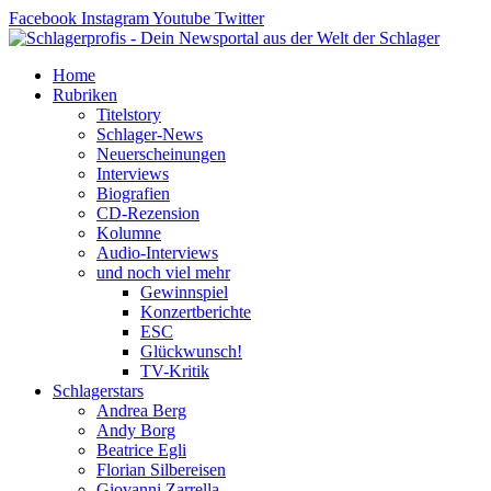
Zum
Facebook
Instagram
Youtube
Twitter
Inhalt
springen
Home
Rubriken
Titelstory
Schlager-News
Neuerscheinungen
Interviews
Biografien
CD-Rezension
Kolumne
Audio-Interviews
und noch viel mehr
Gewinnspiel
Konzertberichte
ESC
Glückwunsch!
TV-Kritik
Schlagerstars
Andrea Berg
Andy Borg
Beatrice Egli
Florian Silbereisen
Giovanni Zarrella