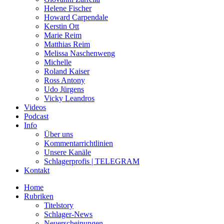
Helene Fischer
Howard Carpendale
Kerstin Ott
Marie Reim
Matthias Reim
Melissa Naschenweng
Michelle
Roland Kaiser
Ross Antony
Udo Jürgens
Vicky Leandros
Videos
Podcast
Info
Über uns
Kommentarrichtlinien
Unsere Kanäle
Schlagerprofis | TELEGRAM
Kontakt
Home
Rubriken
Titelstory
Schlager-News
Neuerscheinungen