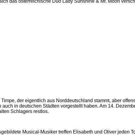
r sich das österreichische Duo Lady Sunshine & Mr. Moon versch
 Timpe, der eigentlich aus Norddeutschland stammt, aber offens
n auch in deutschen Städten vorgestellt haben. Am 14. Dezemb
lten Schlagers restlos.
 ausgebildete Musical-Musiker treffen Elisabeth und Oliver jeden