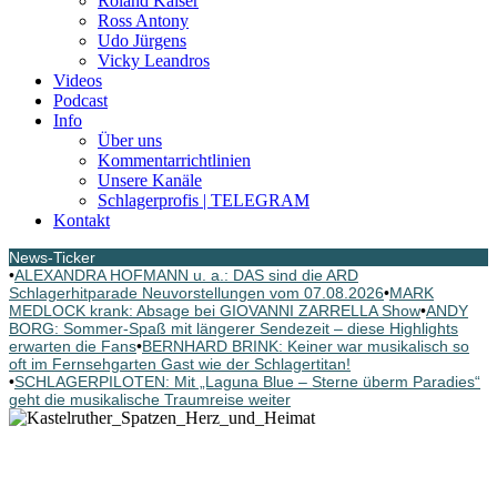
Roland Kaiser
Ross Antony
Udo Jürgens
Vicky Leandros
Videos
Podcast
Info
Über uns
Kommentarrichtlinien
Unsere Kanäle
Schlagerprofis | TELEGRAM
Kontakt
News-Ticker
•
ALEXANDRA HOFMANN u. a.: DAS sind die ARD
Schlagerhitparade Neuvorstellungen vom 07.08.2026
•
MARK
MEDLOCK krank: Absage bei GIOVANNI ZARRELLA Show
•
ANDY
BORG: Sommer-Spaß mit längerer Sendezeit – diese Highlights
erwarten die Fans
•
BERNHARD BRINK: Keiner war musikalisch so
oft im Fernsehgarten Gast wie der Schlagertitan!
•
SCHLAGERPILOTEN: Mit „Laguna Blue – Sterne überm Paradies“
geht die musikalische Traumreise weiter