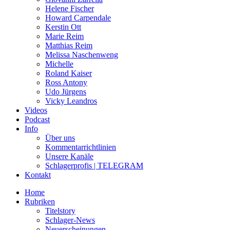
Helene Fischer
Howard Carpendale
Kerstin Ott
Marie Reim
Matthias Reim
Melissa Naschenweng
Michelle
Roland Kaiser
Ross Antony
Udo Jürgens
Vicky Leandros
Videos
Podcast
Info
Über uns
Kommentarrichtlinien
Unsere Kanäle
Schlagerprofis | TELEGRAM
Kontakt
Home
Rubriken
Titelstory
Schlager-News
Neuerscheinungen