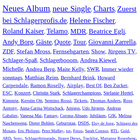
Neues Album
neue Single
Charts
Zuerst
,
,
,
bei Schlagerprofis.de
Helene Fischer
,
,
Roland Kaiser
Telamo
MDR
Beatrice Egli
,
,
,
,
Andy Borg
Gäste
Quote
Tour
Giovanni Zarrella
,
,
,
,
,
ZDF
Stefan Mross
Fernsehgarten
Show
Jürgens TV
,
,
,
,
,
Schlager-Spaß
Schlagerbooom
Andrea Kiewel
,
,
,
Michelle
Andrea Berg
Maite Kelly
SWR
Immer wieder
,
,
,
,
sonntags
Matthias Reim
Bernhard Brink
Howard
,
,
,
Carpendale
Ramon Roselly
Airplay
Best Of
Ben Zucker
,
,
,
,
,
ESC
,
Konzert
,
Christin Stark
,
Schlagerchampions
,
Stefanie Hertel
,
Kimmig
,
Kerstin Ott
,
,
,
,
Semino Rossi
Tickets
Thomas Anders
Ross
,
,
,
,
Antony
Anna-Carina Woitschack
Amigos
Udo Jürgens
Andreas
,
,
,
,
,
,
Gabalier
Vanessa Mai
Fantasy
Corona-Absage
Jubiläum
GfK
Melissa
,
,
,
,
,
Naschenweng
Dieter Bohlen
Geburtstag
DSDS
Eloy de Jong
Schlager des
,
,
,
,
,
,
,
,
Monats
Eric Philippi
Peter Maffay
tot
Fotos
Sarah Connor
RTL
Gold
,
,
,
,
,
,
ARD
Sony
Schlagerhitparade
Jürgen Drews
Tracklist
Marianne Rosenberg