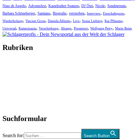
,
,
,
,
,
,
Nino de Angelo
Adventsfest
Kastelruther Spatzen
DJ Ötzi
Nicole
Sendetermin
,
,
,
,
,
,
Barbara Schöneberger
Santiano
Biografie
verstorben
Interview
Einschaltquote
,
,
,
,
,
,
Wiederholung
Vincent Gross
Daniela Alfinito
Live
Sonia Liebing
Kai Pflaume
,
,
,
,
,
,
Universal
Kaisermania
Verschiebung
Absage
Pressetext
Wolfgang Petry
Marie Reim
Rubriken
Titelstory
SchlagerNews
Neuerscheinungen
Interviews
Biographien
CD-Rezension
Kolumne
Audio-Interviews
und mehr…
Suchformular
Search for:
Search Button