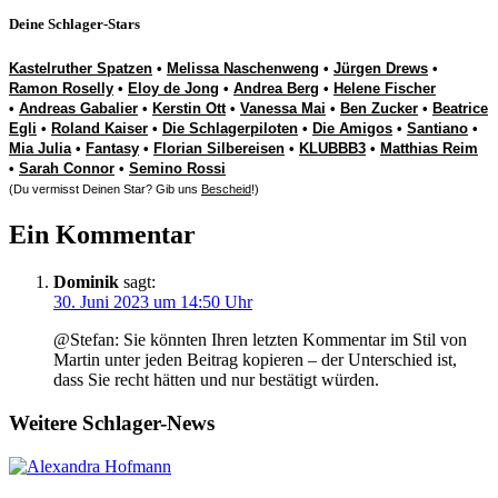
Deine Schlager-Stars
Kastelruther Spatzen
•
Melissa Naschenweng
•
Jürgen Drews
•
Ramon Roselly
•
Eloy de Jong
•
Andrea Berg
•
Helene Fischer
•
Andreas Gabalier
•
Kerstin Ott
•
Vanessa Mai
•
Ben Zucker
•
Beatrice
Egli
•
Roland Kaiser
•
Die Schlagerpiloten
•
Die Amigos
•
Santiano
•
Mia Julia
•
Fantasy
•
Florian Silbereisen
•
KLUBBB3
•
Matthias Reim
•
Sarah Connor
•
Semino Rossi
(Du vermisst Deinen Star? Gib uns
Bescheid
!)
Ein Kommentar
Dominik
sagt:
30. Juni 2023 um 14:50 Uhr
@Stefan: Sie könnten Ihren letzten Kommentar im Stil von
Martin unter jeden Beitrag kopieren – der Unterschied ist,
dass Sie recht hätten und nur bestätigt würden.
Weitere Schlager-News