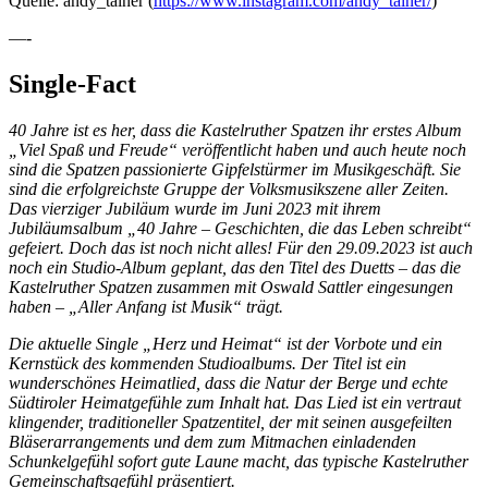
Quelle: andy_tainer (
https://www.instagram.com/andy_tainer/
)
—-
Single-Fact
40 Jahre ist es her, dass die Kastelruther Spatzen ihr erstes Album
„Viel Spaß und Freude“ veröffentlicht haben und auch heute noch
sind die Spatzen passionierte Gipfelstürmer im Musikgeschäft. Sie
sind die erfolgreichste Gruppe der Volksmusikszene aller Zeiten.
Das vierziger Jubiläum wurde im Juni 2023 mit ihrem
Jubiläumsalbum „40 Jahre – Geschichten, die das Leben schreibt“
gefeiert. Doch das ist noch nicht alles! Für den 29.09.2023 ist auch
noch ein Studio-Album geplant, das den Titel des Duetts – das die
Kastelruther Spatzen zusammen mit Oswald Sattler eingesungen
haben – „Aller Anfang ist Musik“ trägt.
Die aktuelle Single „Herz und Heimat“ ist der Vorbote und ein
Kernstück des kommenden Studioalbums. Der Titel ist ein
wunderschönes Heimatlied, dass die Natur der Berge und echte
Südtiroler Heimatgefühle zum Inhalt hat. Das Lied ist ein vertraut
klingender, traditioneller Spatzentitel, der mit seinen ausgefeilten
Bläserarrangements und dem zum Mitmachen einladenden
Schunkelgefühl sofort gute Laune macht, das typische Kastelruther
Gemeinschaftsgefühl präsentiert.