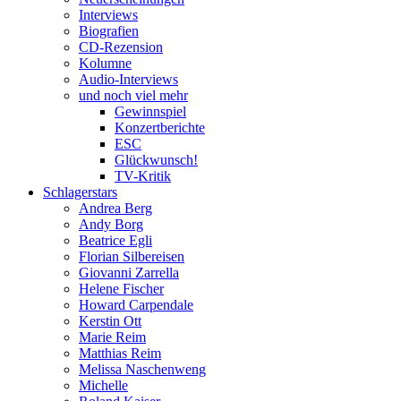
Interviews
Biografien
CD-Rezension
Kolumne
Audio-Interviews
und noch viel mehr
Gewinnspiel
Konzertberichte
ESC
Glückwunsch!
TV-Kritik
Schlagerstars
Andrea Berg
Andy Borg
Beatrice Egli
Florian Silbereisen
Giovanni Zarrella
Helene Fischer
Howard Carpendale
Kerstin Ott
Marie Reim
Matthias Reim
Melissa Naschenweng
Michelle