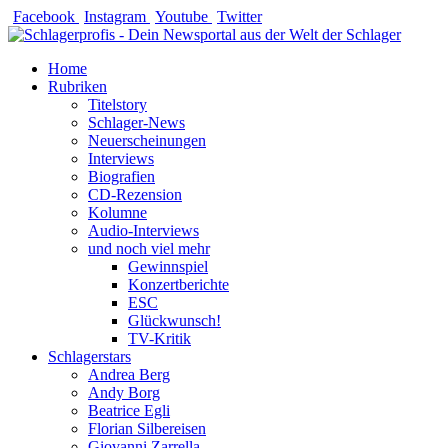
Zum
Facebook
Instagram
Youtube
Twitter
Inhalt
springen
Home
Rubriken
Titelstory
Schlager-News
Neuerscheinungen
Interviews
Biografien
CD-Rezension
Kolumne
Audio-Interviews
und noch viel mehr
Gewinnspiel
Konzertberichte
ESC
Glückwunsch!
TV-Kritik
Schlagerstars
Andrea Berg
Andy Borg
Beatrice Egli
Florian Silbereisen
Giovanni Zarrella