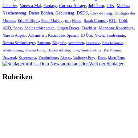
,
,
,
,
,
,
Gabalier
Vanessa Mai
Fantasy
Corona-Absage
Jubiläum
GfK
Melissa
,
,
,
,
,
Naschenweng
Dieter Bohlen
Geburtstag
DSDS
Eloy de Jong
Schlager des
,
,
,
,
,
,
,
,
Monats
Eric Philippi
Peter Maffay
tot
Fotos
Sarah Connor
RTL
Gold
,
,
,
,
,
,
ARD
Sony
Schlagerhitparade
Jürgen Drews
Tracklist
Marianne Rosenberg
,
,
,
,
,
,
Nino de Angelo
Adventsfest
Kastelruther Spatzen
DJ Ötzi
Nicole
Sendetermin
,
,
,
,
,
,
Barbara Schöneberger
Santiano
Biografie
verstorben
Interview
Einschaltquote
,
,
,
,
,
,
Wiederholung
Vincent Gross
Daniela Alfinito
Live
Sonia Liebing
Kai Pflaume
,
,
,
,
,
,
Universal
Kaisermania
Verschiebung
Absage
Wolfgang Petry
Duett
Marie Reim
Rubriken
Titelstory
SchlagerNews
Neuerscheinungen
Interviews
Biographien
CD-Rezension
Kolumne
Audio-Interviews
und mehr…