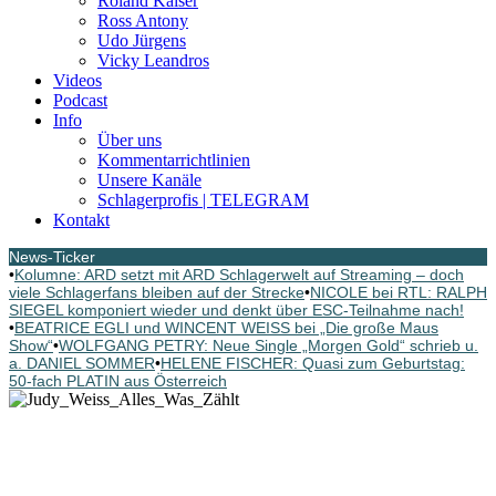
Roland Kaiser
Ross Antony
Udo Jürgens
Vicky Leandros
Videos
Podcast
Info
Über uns
Kommentarrichtlinien
Unsere Kanäle
Schlagerprofis | TELEGRAM
Kontakt
News-Ticker
•
Kolumne: ARD setzt mit ARD Schlagerwelt auf Streaming – doch
viele Schlagerfans bleiben auf der Strecke
•
NICOLE bei RTL: RALPH
SIEGEL komponiert wieder und denkt über ESC-Teilnahme nach!
•
BEATRICE EGLI und WINCENT WEISS bei „Die große Maus
Show“
•
WOLFGANG PETRY: Neue Single „Morgen Gold“ schrieb u.
a. DANIEL SOMMER
•
HELENE FISCHER: Quasi zum Geburtstag:
50-fach PLATIN aus Österreich