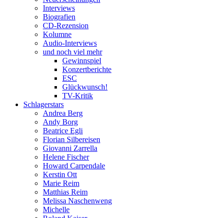
Interviews
Biografien
CD-Rezension
Kolumne
Audio-Interviews
und noch viel mehr
Gewinnspiel
Konzertberichte
ESC
Glückwunsch!
TV-Kritik
Schlagerstars
Andrea Berg
Andy Borg
Beatrice Egli
Florian Silbereisen
Giovanni Zarrella
Helene Fischer
Howard Carpendale
Kerstin Ott
Marie Reim
Matthias Reim
Melissa Naschenweng
Michelle