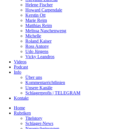
Helene Fischer
Howard Carpendale
Kerstin Ott
Marie Reim
Matthias Reim
Melissa Naschenweng
Michelle
Roland Kaiser
Ross Antony
Udo Jürgens
Vicky Leandros
Videos
Podcast
Info
Über uns
Kommentarrichtlinien
Unsere Kanäle
Schlagerprofis | TELEGRAM
Kontakt
Home
Rubriken
Titelstory
Schlager-News
Neuerscheinungen