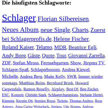
Die häufigsten Schlagworte:
Schlager
Florian Silbereisen
,
,
Neues Album
neue Single
Charts
Zuerst
,
,
,
bei Schlagerprofis.de
Helene Fischer
,
,
Roland Kaiser
Telamo
MDR
Beatrice Egli
,
,
,
,
Andy Borg
Gäste
Quote
Tour
Giovanni Zarrella
,
,
,
,
,
ZDF
Stefan Mross
Fernsehgarten
Show
Jürgens TV
,
,
,
,
,
Schlager-Spaß
Schlagerbooom
Andrea Kiewel
,
,
,
Michelle
Andrea Berg
Maite Kelly
SWR
Immer wieder
,
,
,
,
sonntags
Matthias Reim
Bernhard Brink
Howard
,
,
,
Carpendale
Ramon Roselly
Airplay
Best Of
Ben Zucker
,
,
,
,
,
ESC
,
Konzert
,
Christin Stark
,
Schlagerchampions
,
Stefanie Hertel
,
Kimmig
,
Kerstin Ott
,
,
,
,
Semino Rossi
Tickets
Thomas Anders
Ross
,
,
,
,
Antony
Anna-Carina Woitschack
Amigos
Udo Jürgens
Andreas