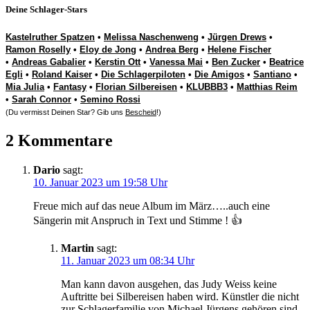
Deine Schlager-Stars
Kastelruther Spatzen
•
Melissa Naschenweng
•
Jürgen Drews
•
Ramon Roselly
•
Eloy de Jong
•
Andrea Berg
•
Helene Fischer
•
Andreas Gabalier
•
Kerstin Ott
•
Vanessa Mai
•
Ben Zucker
•
Beatrice
Egli
•
Roland Kaiser
•
Die Schlagerpiloten
•
Die Amigos
•
Santiano
•
Mia Julia
•
Fantasy
•
Florian Silbereisen
•
KLUBBB3
•
Matthias Reim
•
Sarah Connor
•
Semino Rossi
(Du vermisst Deinen Star? Gib uns
Bescheid
!)
2 Kommentare
Dario
sagt:
10. Januar 2023 um 19:58 Uhr
Freue mich auf das neue Album im März…..auch eine
Sängerin mit Anspruch in Text und Stimme ! 👍
Martin
sagt:
11. Januar 2023 um 08:34 Uhr
Man kann davon ausgehen, das Judy Weiss keine
Auftritte bei Silbereisen haben wird. Künstler die nicht
zur Schlagerfamilie von Michael Jürgens gehören sind