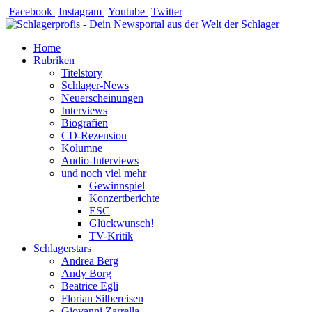
Zum
Facebook
Instagram
Youtube
Twitter
Inhalt
springen
Home
Rubriken
Titelstory
Schlager-News
Neuerscheinungen
Interviews
Biografien
CD-Rezension
Kolumne
Audio-Interviews
und noch viel mehr
Gewinnspiel
Konzertberichte
ESC
Glückwunsch!
TV-Kritik
Schlagerstars
Andrea Berg
Andy Borg
Beatrice Egli
Florian Silbereisen
Giovanni Zarrella