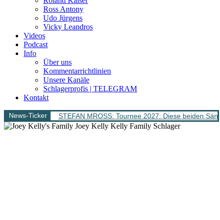
Roland Kaiser
Ross Antony
Udo Jürgens
Vicky Leandros
Videos
Podcast
Info
Über uns
Kommentarrichtlinien
Unsere Kanäle
Schlagerprofis | TELEGRAM
Kontakt
News-Ticker
STEFAN MROSS: Tournee 2027: Diese beiden Sänge