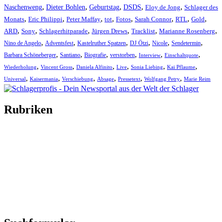
,
,
,
,
,
Naschenweng
Dieter Bohlen
Geburtstag
DSDS
Eloy de Jong
Schlager des
,
,
,
,
,
,
,
,
Monats
Eric Philippi
Peter Maffay
tot
Fotos
Sarah Connor
RTL
Gold
,
,
,
,
,
,
ARD
Sony
Schlagerhitparade
Jürgen Drews
Tracklist
Marianne Rosenberg
,
,
,
,
,
,
Nino de Angelo
Adventsfest
Kastelruther Spatzen
DJ Ötzi
Nicole
Sendetermin
,
,
,
,
,
,
Barbara Schöneberger
Santiano
Biografie
verstorben
Interview
Einschaltquote
,
,
,
,
,
,
Wiederholung
Vincent Gross
Daniela Alfinito
Live
Sonia Liebing
Kai Pflaume
,
,
,
,
,
,
Universal
Kaisermania
Verschiebung
Absage
Pressetext
Wolfgang Petry
Marie Reim
Rubriken
Titelstory
SchlagerNews
Neuerscheinungen
Interviews
Biographien
CD-Rezension
Kolumne
Audio-Interviews
und mehr…