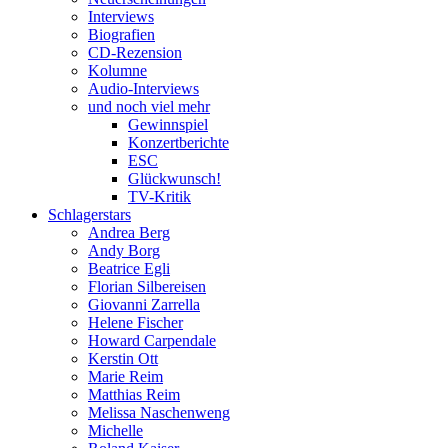
Interviews
Biografien
CD-Rezension
Kolumne
Audio-Interviews
und noch viel mehr
Gewinnspiel
Konzertberichte
ESC
Glückwunsch!
TV-Kritik
Schlagerstars
Andrea Berg
Andy Borg
Beatrice Egli
Florian Silbereisen
Giovanni Zarrella
Helene Fischer
Howard Carpendale
Kerstin Ott
Marie Reim
Matthias Reim
Melissa Naschenweng
Michelle