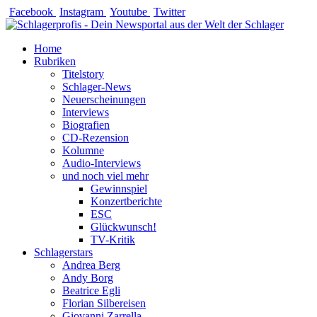
Zum
Facebook
Instagram
Youtube
Twitter
Inhalt
springen
Home
Rubriken
Titelstory
Schlager-News
Neuerscheinungen
Interviews
Biografien
CD-Rezension
Kolumne
Audio-Interviews
und noch viel mehr
Gewinnspiel
Konzertberichte
ESC
Glückwunsch!
TV-Kritik
Schlagerstars
Andrea Berg
Andy Borg
Beatrice Egli
Florian Silbereisen
Giovanni Zarrella