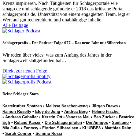
Krenz inspirieren. Nach Tätigkeiten für Schlagerportale wie
smago.de und schlager.de gründete er 2018 das kritische Portal
schlagerprofis.de. Unterstützt von einem engagierten Team, legt er
Wert auf gut recherchierte und unabhängige Inhalte.
Alle Beiträge
Schlagerprofis – Der Podcast Folge 077 – Das neue Jahr mit Silbereisen
Wir reden über vieles, was zum Anfang des Jahres in der
Schlagerwelt stattgefunden hat…
Direkt zur neuen Folge
Deine Schlager-Stars
Kastelruther Spatzen
•
Melissa Naschenweng
•
Jürgen Drews
•
Ramon Roselly
•
Eloy de Jong
•
Andrea Berg
•
Helene Fischer
•
Andreas Gabalier
•
Kerstin Ott
•
Vanessa Mai
•
Ben Zucker
•
Beatrice
Egli
•
Roland Kaiser
•
Die Schlagerpiloten
•
Die Amigos
•
Santiano
•
Mia Julia
•
Fantasy
•
Florian Silbereisen
•
KLUBBB3
•
Matthias Reim
•
Sarah Connor
•
Semino Rossi