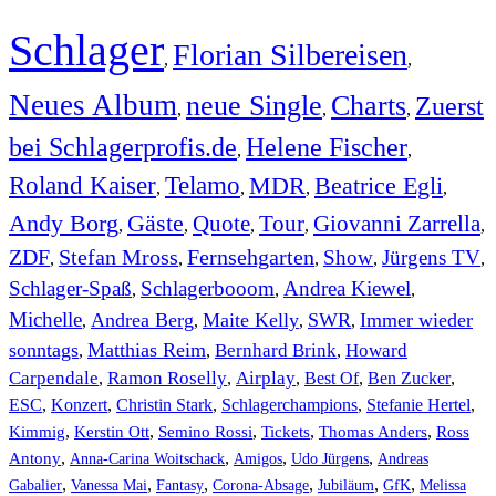
Schlager
Florian Silbereisen
,
,
Neues Album
neue Single
Charts
Zuerst
,
,
,
bei Schlagerprofis.de
Helene Fischer
,
,
Roland Kaiser
Telamo
MDR
Beatrice Egli
,
,
,
,
Andy Borg
Gäste
Quote
Tour
Giovanni Zarrella
,
,
,
,
,
ZDF
Stefan Mross
Fernsehgarten
Show
Jürgens TV
,
,
,
,
,
Schlager-Spaß
Schlagerbooom
Andrea Kiewel
,
,
,
Michelle
Andrea Berg
Maite Kelly
SWR
Immer wieder
,
,
,
,
sonntags
Matthias Reim
Bernhard Brink
Howard
,
,
,
Carpendale
Ramon Roselly
Airplay
Best Of
Ben Zucker
,
,
,
,
,
ESC
,
Konzert
,
Christin Stark
,
Schlagerchampions
,
Stefanie Hertel
,
Kimmig
,
Kerstin Ott
,
,
,
,
Semino Rossi
Tickets
Thomas Anders
Ross
,
,
,
,
Antony
Anna-Carina Woitschack
Amigos
Udo Jürgens
Andreas
,
,
,
,
,
,
Gabalier
Vanessa Mai
Fantasy
Corona-Absage
Jubiläum
GfK
Melissa