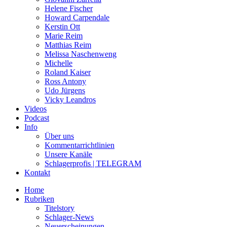
Helene Fischer
Howard Carpendale
Kerstin Ott
Marie Reim
Matthias Reim
Melissa Naschenweng
Michelle
Roland Kaiser
Ross Antony
Udo Jürgens
Vicky Leandros
Videos
Podcast
Info
Über uns
Kommentarrichtlinien
Unsere Kanäle
Schlagerprofis | TELEGRAM
Kontakt
Home
Rubriken
Titelstory
Schlager-News
Neuerscheinungen