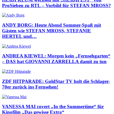
ProSieben zu RTL – Vorbild für STEFAN MROSS?
ANDY BORG: Heute Abend Sommer-Spaß mit
Gästen wie STEFAN MROSS, STEFANIE
HERTEL und…
ANDREA KIEWEL: Morgen kein „Fernsehgarten“
– DAS hat GIOVANNI ZARRELLA damit zu tun
ZDF HITPARADE: GoldStar TV holt die Schlager-
70er zurück ins Fernsehen!
VANESSA MAI covert „In the Summertime“ für
Kinofilm „Das gewisse Extra“