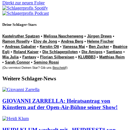
Direkt zur neuen Folge
Deine Schlager-Stars
Kastelruther Spatzen
•
Melissa Naschenweng
•
Jürgen Drews
•
Ramon Roselly
•
Eloy de Jong
•
Andrea Berg
•
Helene Fischer
•
Andreas Gabalier
•
Kerstin Ott
•
Vanessa Mai
•
Ben Zucker
•
Beatrice
Egli
•
Roland Kaiser
•
Die Schlagerpiloten
•
Die Amigos
•
Santiano
•
Mia Julia
•
Fantasy
•
Florian Silbereisen
•
KLUBBB3
•
Matthias Reim
•
Sarah Connor
•
Semino Rossi
(Du vermisst Deinen Star? Gib uns
Bescheid
!)
Weitere Schlager-News
GIOVANNI ZARRELLA: Heiratsantrag von
Künstlern auf der Open-Air-Bühne seiner Show!
HEIDI KLUM wechselt mit „HEIDIFEST“ von