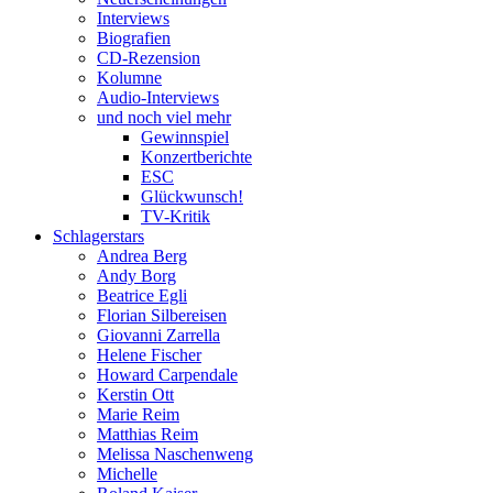
Interviews
Biografien
CD-Rezension
Kolumne
Audio-Interviews
und noch viel mehr
Gewinnspiel
Konzertberichte
ESC
Glückwunsch!
TV-Kritik
Schlagerstars
Andrea Berg
Andy Borg
Beatrice Egli
Florian Silbereisen
Giovanni Zarrella
Helene Fischer
Howard Carpendale
Kerstin Ott
Marie Reim
Matthias Reim
Melissa Naschenweng
Michelle