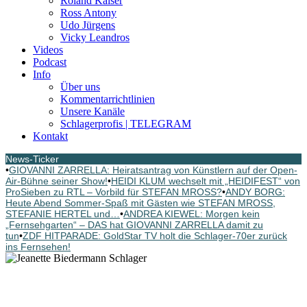
Roland Kaiser
Ross Antony
Udo Jürgens
Vicky Leandros
Videos
Podcast
Info
Über uns
Kommentarrichtlinien
Unsere Kanäle
Schlagerprofis | TELEGRAM
Kontakt
News-Ticker
•
GIOVANNI ZARRELLA: Heiratsantrag von Künstlern auf der Open-
Air-Bühne seiner Show!
•
HEIDI KLUM wechselt mit „HEIDIFEST“ von
ProSieben zu RTL – Vorbild für STEFAN MROSS?
•
ANDY BORG:
Heute Abend Sommer-Spaß mit Gästen wie STEFAN MROSS,
STEFANIE HERTEL und…
•
ANDREA KIEWEL: Morgen kein
„Fernsehgarten“ – DAS hat GIOVANNI ZARRELLA damit zu
tun
•
ZDF HITPARADE: GoldStar TV holt die Schlager-70er zurück
ins Fernsehen!