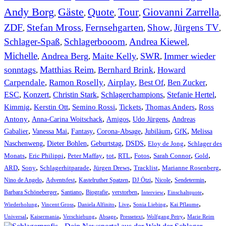
Andy Borg
Gäste
Quote
Tour
Giovanni Zarrella
,
,
,
,
,
ZDF
Stefan Mross
Fernsehgarten
Show
Jürgens TV
,
,
,
,
,
Schlager-Spaß
Schlagerbooom
Andrea Kiewel
,
,
,
Michelle
Andrea Berg
Maite Kelly
SWR
Immer wieder
,
,
,
,
sonntags
Matthias Reim
Bernhard Brink
Howard
,
,
,
Carpendale
Ramon Roselly
Airplay
Best Of
Ben Zucker
,
,
,
,
,
ESC
,
Konzert
,
Christin Stark
,
Schlagerchampions
,
Stefanie Hertel
,
Kimmig
,
Kerstin Ott
,
,
,
,
Semino Rossi
Tickets
Thomas Anders
Ross
,
,
,
,
Antony
Anna-Carina Woitschack
Amigos
Udo Jürgens
Andreas
,
,
,
,
,
,
Gabalier
Vanessa Mai
Fantasy
Corona-Absage
Jubiläum
GfK
Melissa
,
,
,
,
,
Naschenweng
Dieter Bohlen
Geburtstag
DSDS
Eloy de Jong
Schlager des
,
,
,
,
,
,
,
,
Monats
Eric Philippi
Peter Maffay
tot
RTL
Fotos
Sarah Connor
Gold
,
,
,
,
,
,
ARD
Sony
Schlagerhitparade
Jürgen Drews
Tracklist
Marianne Rosenberg
,
,
,
,
,
,
Nino de Angelo
Adventsfest
Kastelruther Spatzen
DJ Ötzi
Nicole
Sendetermin
,
,
,
,
,
,
Barbara Schöneberger
Santiano
Biografie
verstorben
Interview
Einschaltquote
,
,
,
,
,
,
Wiederholung
Vincent Gross
Daniela Alfinito
Live
Sonia Liebing
Kai Pflaume
,
,
,
,
,
,
Universal
Kaisermania
Verschiebung
Absage
Pressetext
Wolfgang Petry
Marie Reim