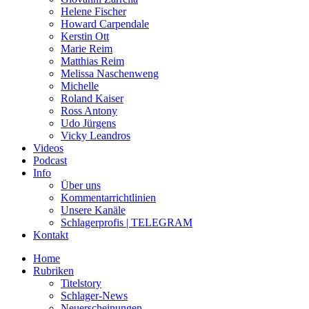
Helene Fischer
Howard Carpendale
Kerstin Ott
Marie Reim
Matthias Reim
Melissa Naschenweng
Michelle
Roland Kaiser
Ross Antony
Udo Jürgens
Vicky Leandros
Videos
Podcast
Info
Über uns
Kommentarrichtlinien
Unsere Kanäle
Schlagerprofis | TELEGRAM
Kontakt
Home
Rubriken
Titelstory
Schlager-News
Neuerscheinungen