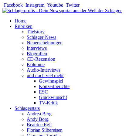
Zum
Facebook
Instagram
Youtube
Twitter
Inhalt
springen
Home
Rubriken
Titelstory
Schlager-News
Neuerscheinungen
Interviews
Biografien
CD-Rezension
Kolumne
Audio-Interviews
und noch viel mehr
Gewinnspiel
Konzertberichte
ESC
Glückwunsch!
TV-Kritik
Schlagerstars
Andrea Berg
Andy Borg
Beatrice Egli
Florian Silbereisen
Giovanni Zarrella