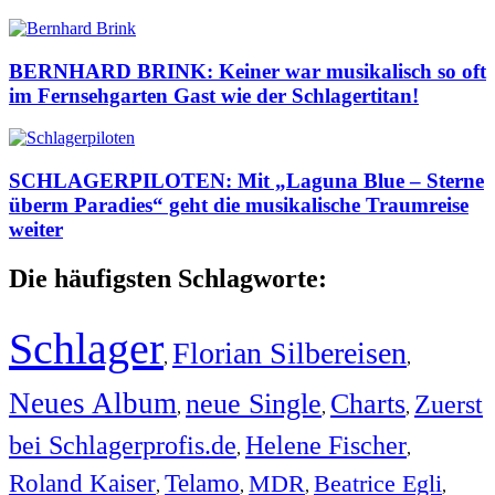
BERNHARD BRINK: Keiner war musikalisch so oft
im Fernsehgarten Gast wie der Schlagertitan!
SCHLAGERPILOTEN: Mit „Laguna Blue – Sterne
überm Paradies“ geht die musikalische Traumreise
weiter
Die häufigsten Schlagworte:
Schlager
Florian Silbereisen
,
,
Neues Album
neue Single
Charts
Zuerst
,
,
,
bei Schlagerprofis.de
Helene Fischer
,
,
Roland Kaiser
Telamo
MDR
Beatrice Egli
,
,
,
,