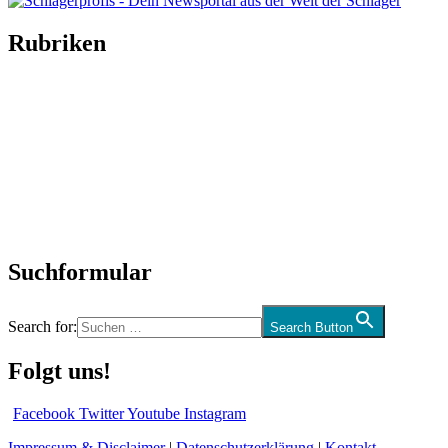
Rubriken
Titelstory
SchlagerNews
Neuerscheinungen
Interviews
Biographien
CD-Rezension
Kolumne
Audio-Interviews
und mehr…
Suchformular
Search for:
Search Button
Folgt uns!
Facebook
Twitter
Youtube
Instagram
Impressum & Disclaimer
|
Datenschutzerklärung
|
Kontakt