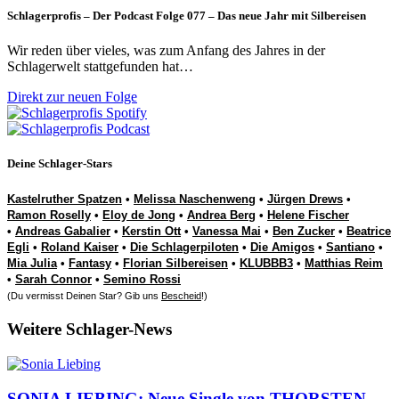
Schlagerprofis – Der Podcast Folge 077 – Das neue Jahr mit Silbereisen
Wir reden über vieles, was zum Anfang des Jahres in der
Schlagerwelt stattgefunden hat…
Direkt zur neuen Folge
Deine Schlager-Stars
Kastelruther Spatzen
•
Melissa Naschenweng
•
Jürgen Drews
•
Ramon Roselly
•
Eloy de Jong
•
Andrea Berg
•
Helene Fischer
•
Andreas Gabalier
•
Kerstin Ott
•
Vanessa Mai
•
Ben Zucker
•
Beatrice
Egli
•
Roland Kaiser
•
Die Schlagerpiloten
•
Die Amigos
•
Santiano
•
Mia Julia
•
Fantasy
•
Florian Silbereisen
•
KLUBBB3
•
Matthias Reim
•
Sarah Connor
•
Semino Rossi
(Du vermisst Deinen Star? Gib uns
Bescheid
!)
Weitere Schlager-News
SONIA LIEBING: Neue Single von THORSTEN