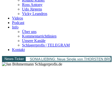
Roland Kaiser
Ross Antony
Udo Jürgens
Vicky Leandros
Videos
Podcast
Info
Über uns
Kommentarrichtlinien
Unsere Kanäle
Schlagerprofis | TELEGRAM
Kontakt
News-Ticker
SONIA LIEBING: Neue Single von THORSTEN BRÖ