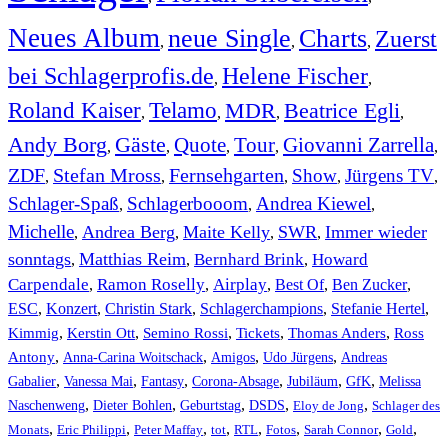
Neues Album
neue Single
Charts
Zuerst
,
,
,
bei Schlagerprofis.de
Helene Fischer
,
,
Roland Kaiser
Telamo
MDR
Beatrice Egli
,
,
,
,
Andy Borg
Gäste
Quote
Tour
Giovanni Zarrella
,
,
,
,
,
ZDF
Stefan Mross
Fernsehgarten
Show
Jürgens TV
,
,
,
,
,
Schlager-Spaß
Schlagerbooom
Andrea Kiewel
,
,
,
Michelle
Andrea Berg
Maite Kelly
SWR
Immer wieder
,
,
,
,
sonntags
Matthias Reim
Bernhard Brink
Howard
,
,
,
Carpendale
Ramon Roselly
Airplay
Best Of
Ben Zucker
,
,
,
,
,
ESC
,
Konzert
,
Christin Stark
,
Schlagerchampions
,
Stefanie Hertel
,
Kimmig
,
Kerstin Ott
,
,
,
,
Semino Rossi
Tickets
Thomas Anders
Ross
,
,
,
,
Antony
Anna-Carina Woitschack
Amigos
Udo Jürgens
Andreas
,
,
,
,
,
,
Gabalier
Vanessa Mai
Fantasy
Corona-Absage
Jubiläum
GfK
Melissa
,
,
,
,
,
Naschenweng
Dieter Bohlen
Geburtstag
DSDS
Eloy de Jong
Schlager des
,
,
,
,
,
,
,
,
Monats
Eric Philippi
Peter Maffay
tot
RTL
Fotos
Sarah Connor
Gold