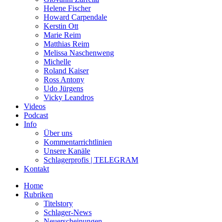
Helene Fischer
Howard Carpendale
Kerstin Ott
Marie Reim
Matthias Reim
Melissa Naschenweng
Michelle
Roland Kaiser
Ross Antony
Udo Jürgens
Vicky Leandros
Videos
Podcast
Info
Über uns
Kommentarrichtlinien
Unsere Kanäle
Schlagerprofis | TELEGRAM
Kontakt
Home
Rubriken
Titelstory
Schlager-News
Neuerscheinungen