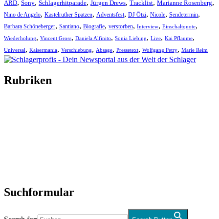
,
,
,
,
,
,
ARD
Sony
Schlagerhitparade
Jürgen Drews
Tracklist
Marianne Rosenberg
,
,
,
,
,
,
Nino de Angelo
Kastelruther Spatzen
Adventsfest
DJ Ötzi
Nicole
Sendetermin
,
,
,
,
,
,
Barbara Schöneberger
Santiano
Biografie
verstorben
Interview
Einschaltquote
,
,
,
,
,
,
Wiederholung
Vincent Gross
Daniela Alfinito
Sonia Liebing
Live
Kai Pflaume
,
,
,
,
,
,
Universal
Kaisermania
Verschiebung
Absage
Pressetext
Wolfgang Petry
Marie Reim
Rubriken
Titelstory
SchlagerNews
Neuerscheinungen
Interviews
Biographien
CD-Rezension
Kolumne
Audio-Interviews
und mehr…
Suchformular