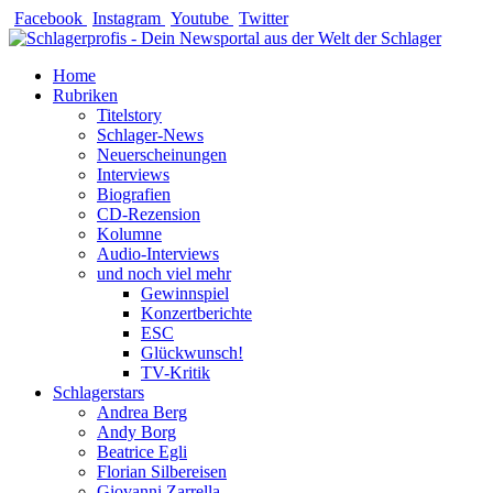
Zum
Facebook
Instagram
Youtube
Twitter
Inhalt
springen
Home
Rubriken
Titelstory
Schlager-News
Neuerscheinungen
Interviews
Biografien
CD-Rezension
Kolumne
Audio-Interviews
und noch viel mehr
Gewinnspiel
Konzertberichte
ESC
Glückwunsch!
TV-Kritik
Schlagerstars
Andrea Berg
Andy Borg
Beatrice Egli
Florian Silbereisen
Giovanni Zarrella