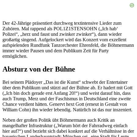
Der 42-Jährige präsentiert durchweg textintensive Lieder zum
Zuhören. Mal rappend als POL1Z1STENSOHN („Ich hab‘
Polizei“, „herz und faust und zwinker zwinker“), dann wieder
großartig singend. Aufgelockert wird das Konzert vom exzellent
aufspielenden Rundfunk Tanzorchester Ehrenfeld, die Böhmermann
immer wieder Pausen und dem Publikum Zeit für Party
ermöglichen.
Absturz von der Bühne
Bei seinem Plädoyer „Das ist die Kunst“ schwebt der Entertainer
über dem Publikum und stürzt auf der Bühne ab. Er hadert mit Gott
(„Ich bin doch gerade erst Anfang 20!“) und weist darauf hin, dass
auch Trump, Merz und der Faschismus in Deutschland eine zweite
Chance verdient hätten. Genervt hext Gott (erneut in Gestalt von
William Cohn) ihn wieder lebendig. Natürlich ist das nur inszeniert.
Neben der großen Politik übt Böhmermann auch Kritik an
mangelhafter Infrastruktur („Warum hört der Fahrradweg einfach
hier auf?“) und bezieht sich dabei konkret auf die Verhältnisse in der
bayerischen Landeshauptstadt: München sei „eine Stadt für Leute