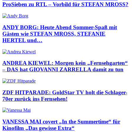
ProSieben zu RTL – Vorbild für STEFAN MROSS?
ANDY BORG: Heute Abend Sommer-Spaß mit
Gästen wie STEFAN MROSS, STEFANIE
HERTEL und…
ANDREA KIEWEL: Morgen kein „Fernsehgarten“
– DAS hat GIOVANNI ZARRELLA damit zu tun
ZDF HITPARADE: GoldStar TV holt die Schlager-
70er zurück ins Fernsehen!
VANESSA MAI covert „In the Summertime“ für
Kinofilm „Das gewisse Extra“