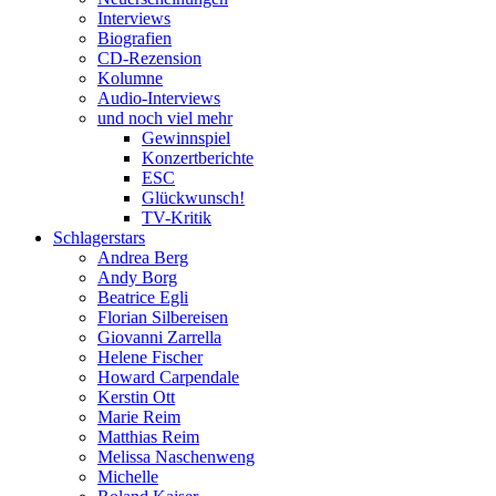
Interviews
Biografien
CD-Rezension
Kolumne
Audio-Interviews
und noch viel mehr
Gewinnspiel
Konzertberichte
ESC
Glückwunsch!
TV-Kritik
Schlagerstars
Andrea Berg
Andy Borg
Beatrice Egli
Florian Silbereisen
Giovanni Zarrella
Helene Fischer
Howard Carpendale
Kerstin Ott
Marie Reim
Matthias Reim
Melissa Naschenweng
Michelle