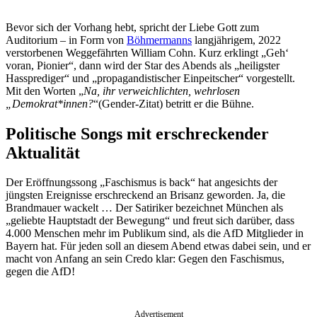
Bevor sich der Vorhang hebt, spricht der Liebe Gott zum
Auditorium – in Form von
Böhmermanns
langjährigem, 2022
verstorbenen Weggefährten William Cohn. Kurz erklingt „Geh‘
voran, Pionier“, dann wird der Star des Abends als „heiligster
Hassprediger“ und „propagandistischer Einpeitscher“ vorgestellt.
Mit den Worten „
Na, ihr verweichlichten, wehrlosen
„Demokrat*innen?
“(Gender-Zitat) betritt er die Bühne.
Politische Songs mit erschreckender
Aktualität
Der Eröffnungssong „Faschismus is back“ hat angesichts der
jüngsten Ereignisse erschreckend an Brisanz geworden. Ja, die
Brandmauer wackelt … Der Satiriker bezeichnet München als
„geliebte Hauptstadt der Bewegung“ und freut sich darüber, dass
4.000 Menschen mehr im Publikum sind, als die AfD Mitglieder in
Bayern hat. Für jeden soll an diesem Abend etwas dabei sein, und er
macht von Anfang an sein Credo klar: Gegen den Faschismus,
gegen die AfD!
Advertisement