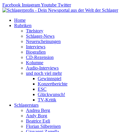
Zum
Facebook
Instagram
Youtube
Twitter
Inhalt
springen
Home
Rubriken
Titelstory
Schlager-News
Neuerscheinungen
Interviews
Biografien
CD-Rezension
Kolumne
Audio-Interviews
und noch viel mehr
Gewinnspiel
Konzertberichte
ESC
Glückwunsch!
TV-Kritik
Schlagerstars
Andrea Berg
Andy Borg
Beatrice Egli
Florian Silbereisen
Giovanni Zarrella