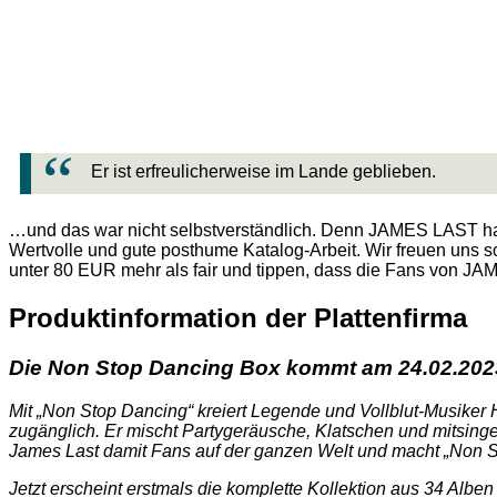
Er ist erfreulicherweise im Lande geblieben.
…und das war nicht selbstverständlich. Denn JAMES LAST hatte
Wertvolle und gute posthume Katalog-Arbeit. Wir freuen uns 
unter 80 EUR mehr als fair und tippen, dass die Fans von J
Produktinformation der Plattenfirma
Die Non Stop Dancing Box kommt am 24.02.202
Mit „Non Stop Dancing“ kreiert Legende und Vollblut-Musike
zugänglich. Er mischt Partygeräusche, Klatschen und mitsing
James Last damit Fans auf der ganzen Welt und macht „Non Sto
Jetzt erscheint erstmals die komplette Kollektion aus 34 Albe