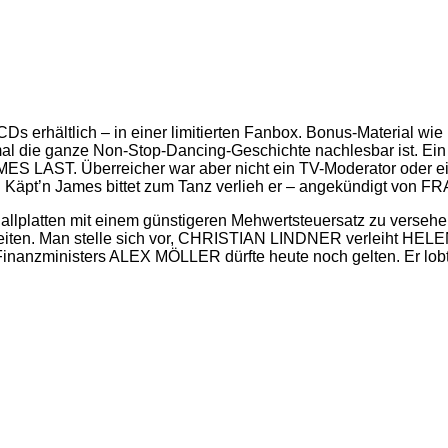
Ds erhältlich – in einer limitierten Fanbox. Bonus-Material wie 
 mal die ganze Non-Stop-Dancing-Geschichte nachlesbar ist. Ei
ES LAST. Überreicher war aber nicht ein TV-Moderator oder e
Käpt’n James bittet zum Tanz verlieh er – angekündigt von F
hallplatten mit einem günstigeren Mehwertsteuersatz zu verse
iten. Man stelle sich vor, CHRISTIAN LINDNER verleiht HELEN
 Finanzministers ALEX MÖLLER dürfte heute noch gelten. Er lo