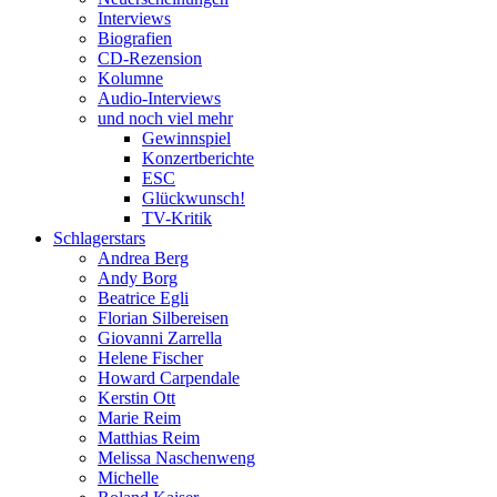
Interviews
Biografien
CD-Rezension
Kolumne
Audio-Interviews
und noch viel mehr
Gewinnspiel
Konzertberichte
ESC
Glückwunsch!
TV-Kritik
Schlagerstars
Andrea Berg
Andy Borg
Beatrice Egli
Florian Silbereisen
Giovanni Zarrella
Helene Fischer
Howard Carpendale
Kerstin Ott
Marie Reim
Matthias Reim
Melissa Naschenweng
Michelle