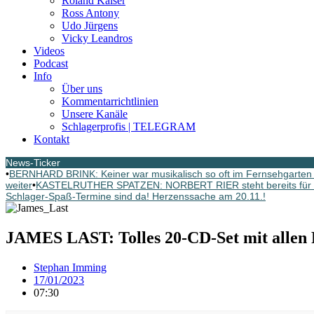
Roland Kaiser
Ross Antony
Udo Jürgens
Vicky Leandros
Videos
Podcast
Info
Über uns
Kommentarrichtlinien
Unsere Kanäle
Schlagerprofis | TELEGRAM
Kontakt
News-Ticker
•
BERNHARD BRINK: Keiner war musikalisch so oft im Fernsehgarten G
weiter
•
KASTELRUTHER SPATZEN: NORBERT RIER steht bereits für d
Schlager-Spaß-Termine sind da! Herzenssache am 20.11.!
JAMES LAST: Tolles 20-CD-Set mit allen F
Stephan Imming
17/01/2023
07:30