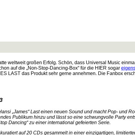
 weltweit großen Erfolg. Schön, dass Universal Music einmal m
schon auf die „Non-Stop-Dancing-Box“ für die HIER sogar
eigens
AMES LAST das Produkt sehr gerne annehmen. Die Fanbox ersch
3
r Hansi „James“ Last einen neuen Sound und macht Pop- und Ro
endes Publikum hinzu und lässt so eine schwungvolle Party en
p Dancing“ zu einer international gefeierten Serie.
n kuratiert auf 20 CDs gesammelt in einer einzigartigen, limiti