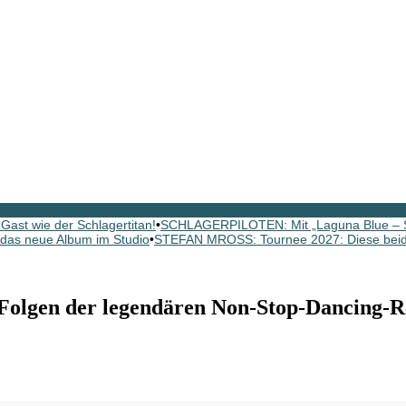
ast wie der Schlagertitan!
•
SCHLAGERPILOTEN: Mit „Laguna Blue – St
as neue Album im Studio
•
STEFAN MROSS: Tournee 2027: Diese beide
olgen der legendären Non-Stop-Dancing-Re