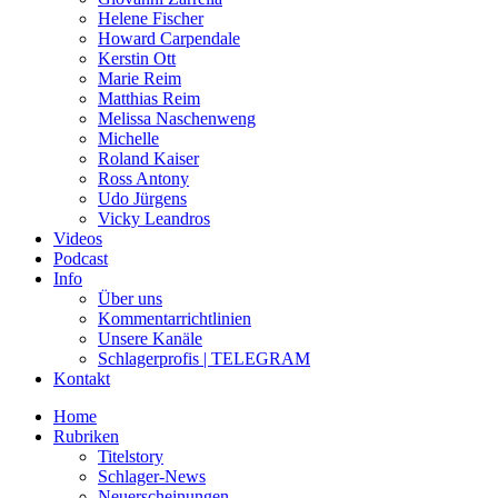
Helene Fischer
Howard Carpendale
Kerstin Ott
Marie Reim
Matthias Reim
Melissa Naschenweng
Michelle
Roland Kaiser
Ross Antony
Udo Jürgens
Vicky Leandros
Videos
Podcast
Info
Über uns
Kommentarrichtlinien
Unsere Kanäle
Schlagerprofis | TELEGRAM
Kontakt
Home
Rubriken
Titelstory
Schlager-News
Neuerscheinungen