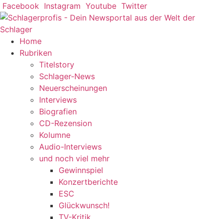
Zum
Facebook
Instagram
Youtube
Twitter
Inhalt
springen
Home
Rubriken
Titelstory
Schlager-News
Neuerscheinungen
Interviews
Biografien
CD-Rezension
Kolumne
Audio-Interviews
und noch viel mehr
Gewinnspiel
Konzertberichte
ESC
Glückwunsch!
TV-Kritik