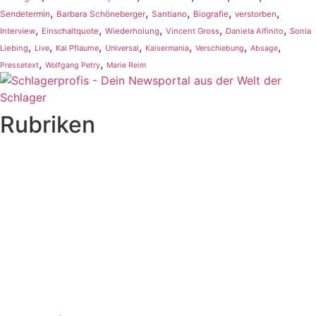
,
,
,
,
,
Sendetermin
Barbara Schöneberger
Santiano
Biografie
verstorben
,
,
,
,
,
Interview
Einschaltquote
Wiederholung
Vincent Gross
Daniela Alfinito
Sonia
,
,
,
,
,
,
,
Liebing
Live
Kai Pflaume
Universal
Kaisermania
Verschiebung
Absage
,
,
Pressetext
Wolfgang Petry
Marie Reim
Rubriken
Titelstory
SchlagerNews
Neuerscheinungen
Interviews
Biographien
CD-Rezension
Kolumne
Audio-Interviews
und mehr…