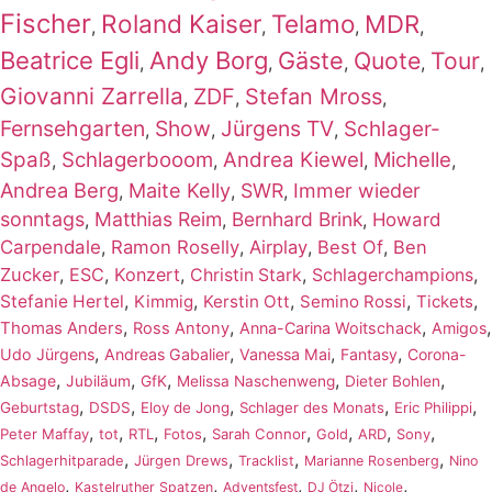
Fischer
Roland Kaiser
Telamo
MDR
,
,
,
,
Beatrice Egli
Andy Borg
Gäste
Quote
Tour
,
,
,
,
,
Giovanni Zarrella
ZDF
Stefan Mross
,
,
,
Fernsehgarten
Show
Jürgens TV
Schlager-
,
,
,
Spaß
Schlagerbooom
Andrea Kiewel
Michelle
,
,
,
,
Andrea Berg
Maite Kelly
SWR
Immer wieder
,
,
,
sonntags
Matthias Reim
Bernhard Brink
,
,
,
Howard
Carpendale
,
Ramon Roselly
,
Airplay
,
Best Of
,
Ben
Zucker
,
ESC
,
Konzert
,
,
,
Christin Stark
Schlagerchampions
,
,
,
,
,
Stefanie Hertel
Kimmig
Kerstin Ott
Semino Rossi
Tickets
,
,
,
,
Thomas Anders
Ross Antony
Anna-Carina Woitschack
Amigos
,
,
,
,
Udo Jürgens
Andreas Gabalier
Vanessa Mai
Fantasy
Corona-
,
,
,
,
,
Absage
Jubiläum
GfK
Melissa Naschenweng
Dieter Bohlen
,
,
,
,
,
Geburtstag
DSDS
Eloy de Jong
Schlager des Monats
Eric Philippi
,
,
,
,
,
,
,
,
Peter Maffay
tot
RTL
Fotos
Sarah Connor
Gold
ARD
Sony
,
,
,
,
Schlagerhitparade
Jürgen Drews
Tracklist
Marianne Rosenberg
Nino
,
,
,
,
,
de Angelo
Kastelruther Spatzen
Adventsfest
DJ Ötzi
Nicole