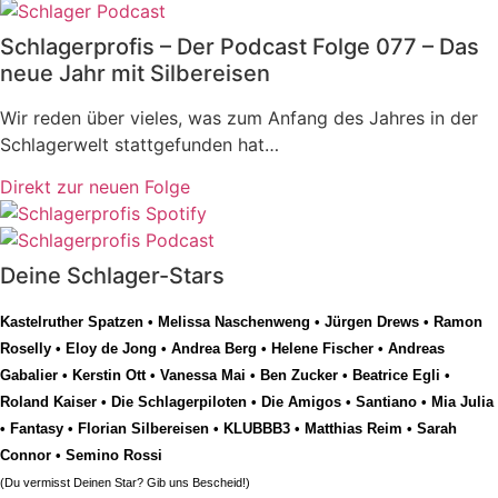
Schlagerprofis – Der Podcast Folge 077 – Das
neue Jahr mit Silbereisen
Wir reden über vieles, was zum Anfang des Jahres in der
Schlagerwelt stattgefunden hat…
Direkt zur neuen Folge
Deine Schlager-Stars
Kastelruther Spatzen
•
Melissa Naschenweng
•
Jürgen Drews
•
Ramon
Roselly
•
Eloy de Jong
•
Andrea Berg
•
Helene Fischer
•
Andreas
Gabalier
•
Kerstin Ott
•
Vanessa Mai
•
Ben Zucker
•
Beatrice Egli
•
Roland Kaiser
•
Die Schlagerpiloten
•
Die Amigos
•
Santiano
•
Mia Julia
•
Fantasy
•
Florian Silbereisen
•
KLUBBB3
•
Matthias Reim
•
Sarah
Connor
•
Semino Rossi
(Du vermisst Deinen Star? Gib uns
Bescheid
!)