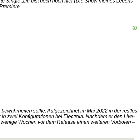
ite Single „Du bist doch noch hier (Die Show meines Lebens
 Premiere
ewahrheiten sollte: Aufgezeichnet im Mai 2022 in der restlos
n zwei Konfigurationen bei Electrola. Nachdem er den Live-
ale wenige Wochen vor dem Release einen weiteren Vorboten –