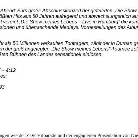
 Abend: Fürs große Abschlusskonzert der gefeierten „Die Sho
ößten Hits aus 50 Jahren aufregend und abwechslungsreich auf
t vereint „Die Show meines Lebens – Live in Hamburg“ die komp
ersionen und überraschende Medleys. Vorbestellungen des Albu
 als 50 Millionen verkauften Tonträgern, zählt der in Durban 
 der groß angelegten „Die Show meines Lebens“-Tournee zelebr
rößten Bühnen des Landes sensationell einlösen.
 – 4:12
es;
93
ngen wie der ZDF-Hitparade und der engagierten Präsentation von Die