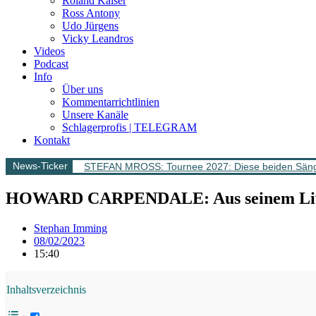
Roland Kaiser
Ross Antony
Udo Jürgens
Vicky Leandros
Videos
Podcast
Info
Über uns
Kommentarrichtlinien
Unsere Kanäle
Schlagerprofis | TELEGRAM
Kontakt
News-Ticker
STEFAN MROSS: Tournee 2027: Diese beiden Sänge
HOWARD CARPENDALE: Aus seinem Livealbu
Stephan Imming
08/02/2023
15:40
Inhaltsverzeichnis