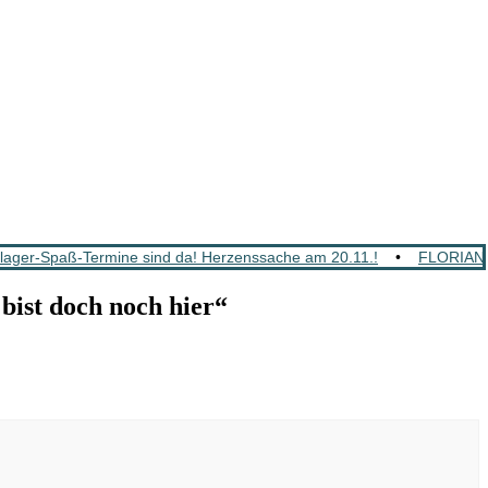
ger-Spaß-Termine sind da! Herzenssache am 20.11.!
•
FLORIAN 
ist doch noch hier“