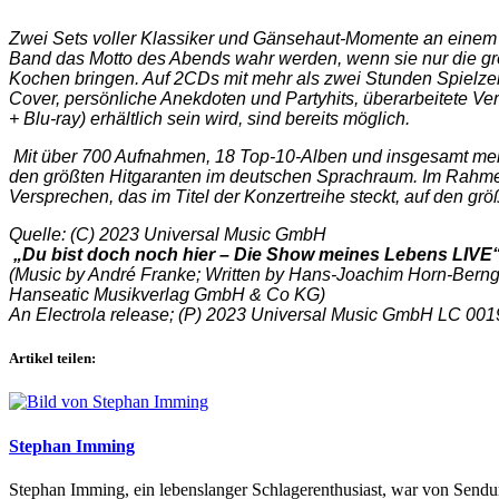
Zwei Sets voller Klassiker und Gänsehaut-Momente an einem
Band das Motto des Abends wahr werden, wenn sie nur die gr
Kochen bringen. Auf 2CDs mit mehr als zwei Stunden Spielzei
Cover, persönliche Anekdoten und Partyhits, überarbeitete V
+ Blu-ray) erhältlich sein wird, sind bereits möglich.
Mit über 700 Aufnahmen, 18 Top-10-Alben und insgesamt mehr
den größten Hitgaranten im deutschen Sprachraum. Im Rahmen
Versprechen, das im Titel der Konzertreihe steckt, auf den g
Quelle: (C) 2023 Universal Music GmbH
„Du bist doch noch hier – Die Show meines Lebens LIVE“
(Music by André Franke; Written by Hans-Joachim Horn-Berng
Hanseatic Musikverlag GmbH & Co KG)
An Electrola release; (P) 2023 Universal Music GmbH LC 001
Artikel teilen:
Stephan Imming
Stephan Imming, ein lebenslanger Schlagerenthusiast, war von Sendu