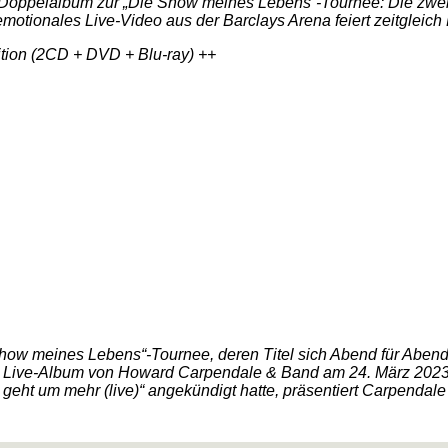
ve-Doppelalbum zur „Die Show meines Lebens“-Tournee: Die zwe
emotionales Live-Video aus der Barclays Arena feiert zeitgleich
tion (2CD + DVD + Blu-ray) ++
ow meines Lebens“-Tournee, deren Titel sich Abend für Abend b
 Live-Album von Howard Carpendale & Band am 24. März 2023 i
 geht um mehr (live)“ angekündigt hatte, präsentiert Carpend