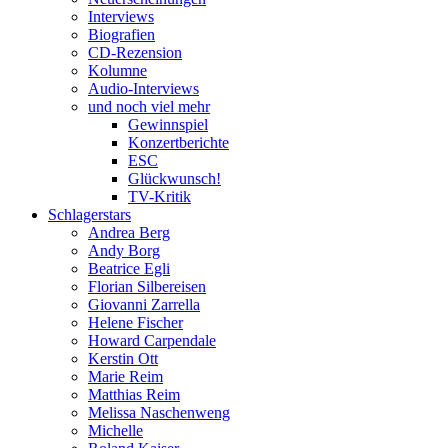
Interviews
Biografien
CD-Rezension
Kolumne
Audio-Interviews
und noch viel mehr
Gewinnspiel
Konzertberichte
ESC
Glückwunsch!
TV-Kritik
Schlagerstars
Andrea Berg
Andy Borg
Beatrice Egli
Florian Silbereisen
Giovanni Zarrella
Helene Fischer
Howard Carpendale
Kerstin Ott
Marie Reim
Matthias Reim
Melissa Naschenweng
Michelle