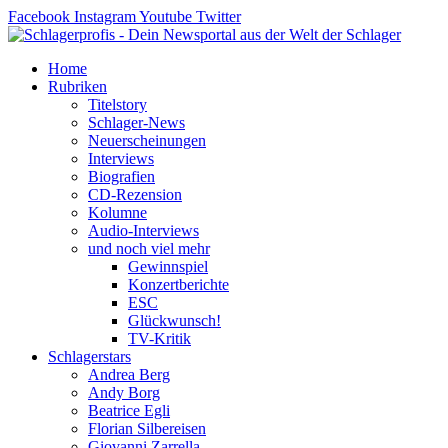
Zum
Facebook
Instagram
Youtube
Twitter
Inhalt
springen
Home
Rubriken
Titelstory
Schlager-News
Neuerscheinungen
Interviews
Biografien
CD-Rezension
Kolumne
Audio-Interviews
und noch viel mehr
Gewinnspiel
Konzertberichte
ESC
Glückwunsch!
TV-Kritik
Schlagerstars
Andrea Berg
Andy Borg
Beatrice Egli
Florian Silbereisen
Giovanni Zarrella