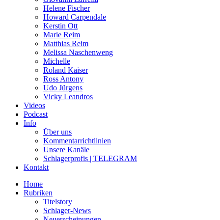
Helene Fischer
Howard Carpendale
Kerstin Ott
Marie Reim
Matthias Reim
Melissa Naschenweng
Michelle
Roland Kaiser
Ross Antony
Udo Jürgens
Vicky Leandros
Videos
Podcast
Info
Über uns
Kommentarrichtlinien
Unsere Kanäle
Schlagerprofis | TELEGRAM
Kontakt
Home
Rubriken
Titelstory
Schlager-News
Neuerscheinungen