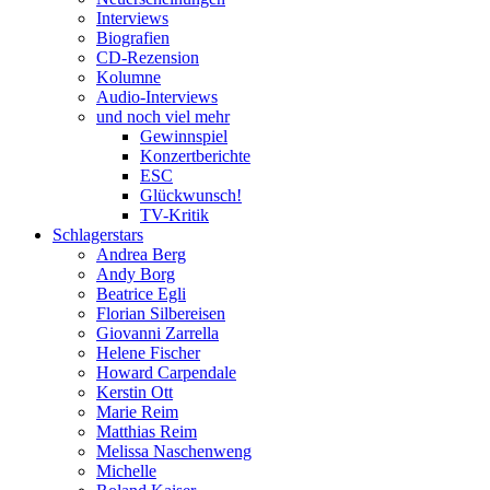
Interviews
Biografien
CD-Rezension
Kolumne
Audio-Interviews
und noch viel mehr
Gewinnspiel
Konzertberichte
ESC
Glückwunsch!
TV-Kritik
Schlagerstars
Andrea Berg
Andy Borg
Beatrice Egli
Florian Silbereisen
Giovanni Zarrella
Helene Fischer
Howard Carpendale
Kerstin Ott
Marie Reim
Matthias Reim
Melissa Naschenweng
Michelle