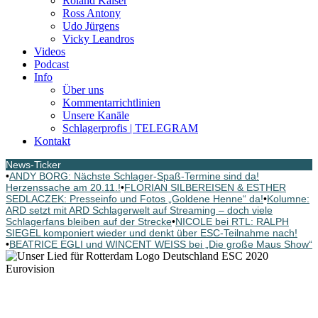
Roland Kaiser
Ross Antony
Udo Jürgens
Vicky Leandros
Videos
Podcast
Info
Über uns
Kommentarrichtlinien
Unsere Kanäle
Schlagerprofis | TELEGRAM
Kontakt
News-Ticker
•
ANDY BORG: Nächste Schlager-Spaß-Termine sind da!
Herzenssache am 20.11.!
•
FLORIAN SILBEREISEN & ESTHER
SEDLACZEK: Presseinfo und Fotos „Goldene Henne“ da!
•
Kolumne:
ARD setzt mit ARD Schlagerwelt auf Streaming – doch viele
Schlagerfans bleiben auf der Strecke
•
NICOLE bei RTL: RALPH
SIEGEL komponiert wieder und denkt über ESC-Teilnahme nach!
•
BEATRICE EGLI und WINCENT WEISS bei „Die große Maus Show“