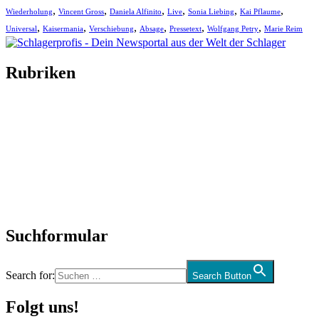
,
,
,
,
,
,
Wiederholung
Vincent Gross
Daniela Alfinito
Live
Sonia Liebing
Kai Pflaume
,
,
,
,
,
,
Universal
Kaisermania
Verschiebung
Absage
Pressetext
Wolfgang Petry
Marie Reim
Rubriken
Titelstory
SchlagerNews
Neuerscheinungen
Interviews
Biographien
CD-Rezension
Kolumne
Audio-Interviews
und mehr…
Suchformular
Search for:
Search Button
Folgt uns!