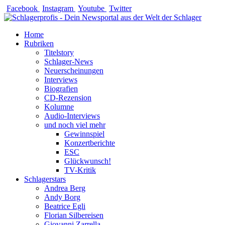
Zum
Facebook
Instagram
Youtube
Twitter
Inhalt
springen
Home
Rubriken
Titelstory
Schlager-News
Neuerscheinungen
Interviews
Biografien
CD-Rezension
Kolumne
Audio-Interviews
und noch viel mehr
Gewinnspiel
Konzertberichte
ESC
Glückwunsch!
TV-Kritik
Schlagerstars
Andrea Berg
Andy Borg
Beatrice Egli
Florian Silbereisen
Giovanni Zarrella