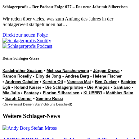
Schlagerprofis – Der Podcast Folge 077 – Das neue Jahr mit Silbereisen
Wir reden über vieles, was zum Anfang des Jahres in der
Schlagerwelt stattgefunden hat…
Direkt zur neuen Folge
Deine Schlager-Stars
Kastelruther Spatzen
•
Melissa Naschenweng
•
Jürgen Drews
•
Ramon Roselly
•
Eloy de Jong
•
Andrea Berg
•
Helene Fischer
•
Andreas Gabalier
•
Kerstin Ott
•
Vanessa Mai
•
Ben Zucker
•
Beatrice
Egli
•
Roland Kaiser
•
Die Schlagerpiloten
•
Die Amigos
•
Santiano
•
Mia Julia
•
Fantasy
•
Florian Silbereisen
•
KLUBBB3
•
Matthias Reim
•
Sarah Connor
•
Semino Rossi
(Du vermisst Deinen Star? Gib uns
Bescheid
!)
Weitere Schlager-News