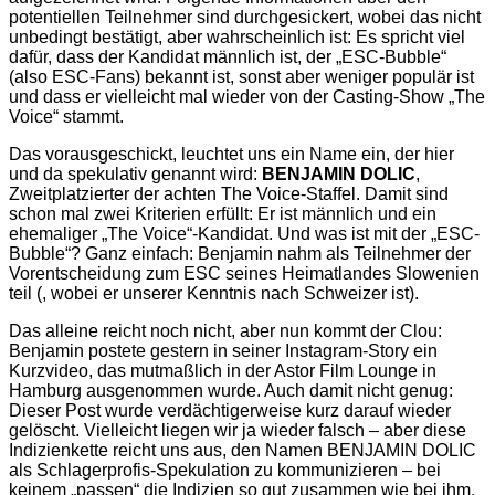
potentiellen Teilnehmer sind durchgesickert, wobei das nicht
unbedingt bestätigt, aber wahrscheinlich ist: Es spricht viel
dafür, dass der Kandidat männlich ist, der „ESC-Bubble“
(also ESC-Fans) bekannt ist, sonst aber weniger populär ist
und dass er vielleicht mal wieder von der Casting-Show „The
Voice“ stammt.
Das vorausgeschickt, leuchtet uns ein Name ein, der hier
und da spekulativ genannt wird:
BENJAMIN DOLIC
,
Zweitplatzierter der achten The Voice-Staffel. Damit sind
schon mal zwei Kriterien erfüllt: Er ist männlich und ein
ehemaliger „The Voice“-Kandidat. Und was ist mit der „ESC-
Bubble“? Ganz einfach: Benjamin nahm als Teilnehmer der
Vorentscheidung zum ESC seines Heimatlandes Slowenien
teil (, wobei er unserer Kenntnis nach Schweizer ist).
Das alleine reicht noch nicht, aber nun kommt der Clou:
Benjamin postete gestern in seiner Instagram-Story ein
Kurzvideo, das mutmaßlich in der Astor Film Lounge in
Hamburg ausgenommen wurde. Auch damit nicht genug:
Dieser Post wurde verdächtigerweise kurz darauf wieder
gelöscht. Vielleicht liegen wir ja wieder falsch – aber diese
Indizienkette reicht uns aus, den Namen BENJAMIN DOLIC
als Schlagerprofis-Spekulation zu kommunizieren – bei
keinem „passen“ die Indizien so gut zusammen wie bei ihm.