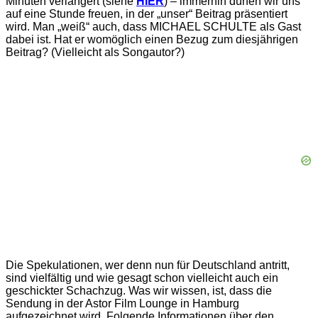
Minuten verlängert (siehe
HIER
) – immerhin dürfen wir uns
auf eine Stunde freuen, in der „unser“ Beitrag präsentiert
wird. Man „weiß“ auch, dass MICHAEL SCHULTE als Gast
dabei ist. Hat er womöglich einen Bezug zum diesjährigen
Beitrag? (Vielleicht als Songautor?)
Die Spekulationen, wer denn nun für Deutschland antritt,
sind vielfältig und wie gesagt schon vielleicht auch ein
geschickter Schachzug. Was wir wissen, ist, dass die
Sendung in der Astor Film Lounge in Hamburg
aufgezeichnet wird. Folgende Informationen über den