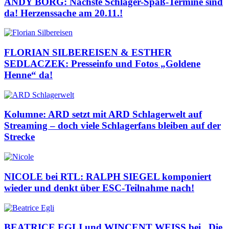
ANDY BORG: Nächste Schlager-Spaß-Termine sind
da! Herzenssache am 20.11.!
FLORIAN SILBEREISEN & ESTHER
SEDLACZEK: Presseinfo und Fotos „Goldene
Henne“ da!
Kolumne: ARD setzt mit ARD Schlagerwelt auf
Streaming – doch viele Schlagerfans bleiben auf der
Strecke
NICOLE bei RTL: RALPH SIEGEL komponiert
wieder und denkt über ESC-Teilnahme nach!
BEATRICE EGLI und WINCENT WEISS bei „Die