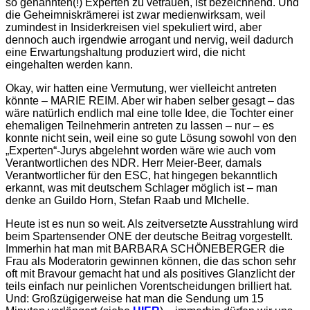
so genannten(!) Experten zu vetrauen, ist bezeichnend. Und
die Geheimniskrämerei ist zwar medienwirksam, weil
zumindest in Insiderkreisen viel spekuliert wird, aber
dennoch auch irgendwie arrogant und nervig, weil dadurch
eine Erwartungshaltung produziert wird, die nicht
eingehalten werden kann.
Okay, wir hatten eine Vermutung, wer vielleicht antreten
könnte – MARIE REIM. Aber wir haben selber gesagt – das
wäre natürlich endlich mal eine tolle Idee, die Tochter einer
ehemaligen Teilnehmerin antreten zu lassen – nur – es
konnte nicht sein, weil eine so gute Lösung sowohl von den
„Experten“-Jurys abgelehnt worden wäre wie auch vom
Verantwortlichen des NDR. Herr Meier-Beer, damals
Verantwortlicher für den ESC, hat hingegen bekanntlich
erkannt, was mit deutschem Schlager möglich ist – man
denke an Guildo Horn, Stefan Raab und MIchelle.
Heute ist es nun so weit. Als zeitversetzte Ausstrahlung wird
beim Spartensender ONE der deutsche Beitrag vorgestellt.
Immerhin hat man mit BARBARA SCHÖNEBERGER die
Frau als Moderatorin gewinnen können, die das schon sehr
oft mit Bravour gemacht hat und als positives Glanzlicht der
teils einfach nur peinlichen Vorentscheidungen brilliert hat.
Und: Großzügigerweise hat man die Sendung um 15