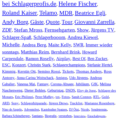
bei Schlagerprofis.de
Helene Fischer
,
,
Roland Kaiser
Telamo
MDR
Beatrice Egli
,
,
,
,
Andy Borg
Gäste
Quote
Tour
Giovanni Zarrella
,
,
,
,
,
ZDF
Stefan Mross
Fernsehgarten
Show
Jürgens TV
,
,
,
,
,
Schlager-Spaß
Schlagerbooom
Andrea Kiewel
,
,
,
Michelle
Andrea Berg
Maite Kelly
SWR
Immer wieder
,
,
,
,
sonntags
Matthias Reim
Bernhard Brink
Howard
,
,
,
Carpendale
Ramon Roselly
Airplay
Best Of
Ben Zucker
,
,
,
,
,
ESC
,
Konzert
,
Christin Stark
,
Schlagerchampions
,
Stefanie Hertel
,
Kimmig
,
Kerstin Ott
,
,
,
,
Semino Rossi
Tickets
Thomas Anders
Ross
,
,
,
,
Antony
Anna-Carina Woitschack
Amigos
Udo Jürgens
Andreas
,
,
,
,
,
,
Gabalier
Vanessa Mai
Fantasy
Corona-Absage
Jubiläum
GfK
Melissa
,
,
,
,
,
Naschenweng
Dieter Bohlen
Geburtstag
DSDS
Eloy de Jong
Schlager des
,
,
,
,
,
,
,
,
Monats
Eric Philippi
Peter Maffay
tot
Fotos
Sarah Connor
RTL
Gold
,
,
,
,
,
,
ARD
Sony
Schlagerhitparade
Jürgen Drews
Tracklist
Marianne Rosenberg
,
,
,
,
,
,
Nino de Angelo
Adventsfest
Kastelruther Spatzen
DJ Ötzi
Nicole
Sendetermin
,
,
,
,
,
,
Barbara Schöneberger
Santiano
Biografie
verstorben
Interview
Einschaltquote