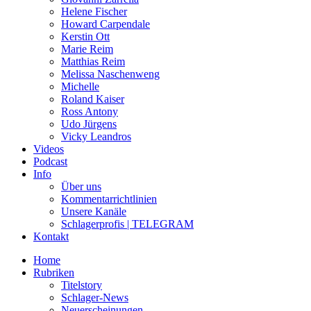
Helene Fischer
Howard Carpendale
Kerstin Ott
Marie Reim
Matthias Reim
Melissa Naschenweng
Michelle
Roland Kaiser
Ross Antony
Udo Jürgens
Vicky Leandros
Videos
Podcast
Info
Über uns
Kommentarrichtlinien
Unsere Kanäle
Schlagerprofis | TELEGRAM
Kontakt
Home
Rubriken
Titelstory
Schlager-News
Neuerscheinungen