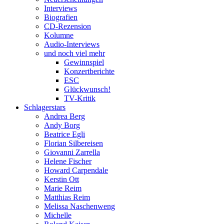
Interviews
Biografien
CD-Rezension
Kolumne
Audio-Interviews
und noch viel mehr
Gewinnspiel
Konzertberichte
ESC
Glückwunsch!
TV-Kritik
Schlagerstars
Andrea Berg
Andy Borg
Beatrice Egli
Florian Silbereisen
Giovanni Zarrella
Helene Fischer
Howard Carpendale
Kerstin Ott
Marie Reim
Matthias Reim
Melissa Naschenweng
Michelle