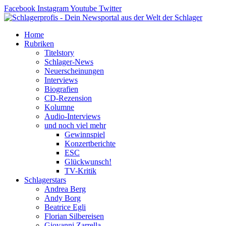
Zum
Facebook
Instagram
Youtube
Twitter
Inhalt
springen
Home
Rubriken
Titelstory
Schlager-News
Neuerscheinungen
Interviews
Biografien
CD-Rezension
Kolumne
Audio-Interviews
und noch viel mehr
Gewinnspiel
Konzertberichte
ESC
Glückwunsch!
TV-Kritik
Schlagerstars
Andrea Berg
Andy Borg
Beatrice Egli
Florian Silbereisen
Giovanni Zarrella