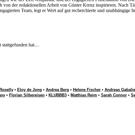
 von der redaktionellen Arbeit von Günter Krenz inspirieren. Nach Tät
engagierten Team, legt er Wert auf gut recherchierte und unabhängige In
t stattgefunden hat…
Roselly
•
Eloy de Jong
•
Andrea Berg
•
Helene Fischer
•
Andreas Gabalie
asy
•
Florian Silbereisen
•
KLUBBB3
•
Matthias Reim
•
Sarah Connor
•
S