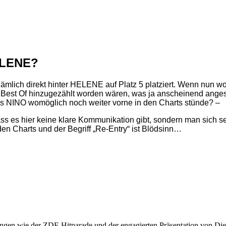
ELENE?
 nämlich direkt hinter HELENE auf Platz 5 platziert. Wenn nun w
est Of hinzugezählt worden wären, was ja anscheinend angesic
ss NINO womöglich noch weiter vorne in den Charts stünde? –
ass es hier keine klare Kommunikation gibt, sondern man sich 
 den Charts und der Begriff „Re-Entry“ ist Blödsinn…
ngen wie der ZDF-Hitparade und der engagierten Präsentation von Die