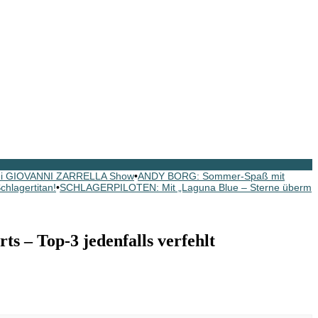
ei GIOVANNI ZARRELLA Show
•
ANDY BORG: Sommer-Spaß mit
hlagertitan!
•
SCHLAGERPILOTEN: Mit „Laguna Blue – Sterne überm
 – Top-3 jedenfalls verfehlt