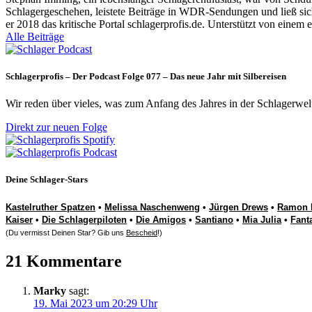
Schlagergeschehen, leistete Beiträge in WDR-Sendungen und ließ sich
er 2018 das kritische Portal schlagerprofis.de. Unterstützt von einem 
Alle Beiträge
Schlagerprofis – Der Podcast Folge 077 – Das neue Jahr mit Silbereisen
Wir reden über vieles, was zum Anfang des Jahres in der Schlagerwel
Direkt zur neuen Folge
Deine Schlager-Stars
Kastelruther Spatzen
•
Melissa Naschenweng
•
Jürgen Drews
•
Ramon 
Kaiser
•
Die Schlagerpiloten
•
Die Amigos
•
Santiano
•
Mia Julia
•
Fant
(Du vermisst Deinen Star? Gib uns
Bescheid
!)
21 Kommentare
Marky
sagt:
19. Mai 2023 um 20:29 Uhr