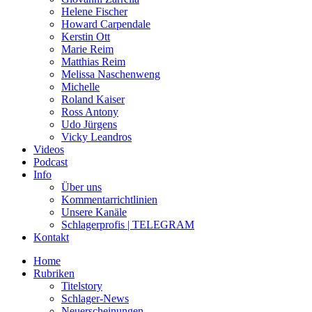
Helene Fischer
Howard Carpendale
Kerstin Ott
Marie Reim
Matthias Reim
Melissa Naschenweng
Michelle
Roland Kaiser
Ross Antony
Udo Jürgens
Vicky Leandros
Videos
Podcast
Info
Über uns
Kommentarrichtlinien
Unsere Kanäle
Schlagerprofis | TELEGRAM
Kontakt
Home
Rubriken
Titelstory
Schlager-News
Neuerscheinungen