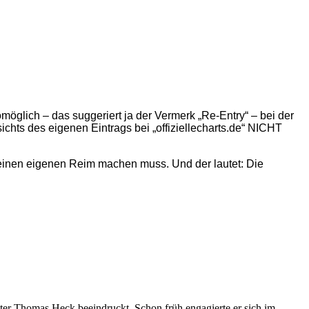
omöglich – das suggeriert ja der Vermerk „Re-Entry“ – bei der
hts des eigenen Eintrags bei „offiziellecharts.de“ NICHT
seinen eigenen Reim machen muss. Und der lautet: Die
ter Thomas Heck beeindruckt. Schon früh engagierte er sich im