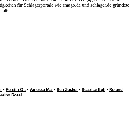
igkeiten für Schlagerportale wie smago.de und schlager.de gründete
halte.
r
•
Kerstin Ott
•
Vanessa Mai
•
Ben Zucker
•
Beatrice Egli
•
Roland
emino Rossi