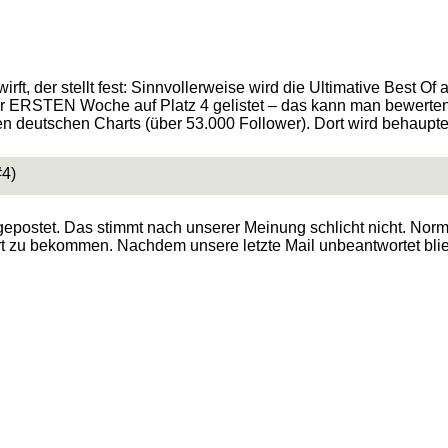
wirft, der stellt fest: Sinnvollerweise wird die Ultimative Best 
 der ERSTEN Woche auf Platz 4 gelistet – das kann man bewerten
ellen deutschen Charts (über 53.000 Follower). Dort wird behaup
#4)
gepostet. Das stimmt nach unserer Meinung schlicht nicht. Nor
rt zu bekommen. Nachdem unsere letzte Mail unbeantwortet blieb