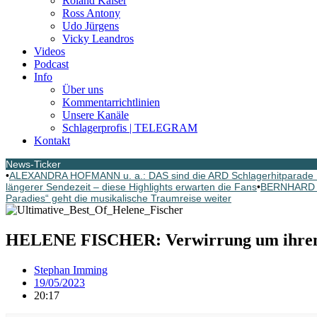
Roland Kaiser
Ross Antony
Udo Jürgens
Vicky Leandros
Videos
Podcast
Info
Über uns
Kommentarrichtlinien
Unsere Kanäle
Schlagerprofis | TELEGRAM
Kontakt
News-Ticker
•
ALEXANDRA HOFMANN u. a.: DAS sind die ARD Schlagerhitparade 
längerer Sendezeit – diese Highlights erwarten die Fans
•
BERNHARD BR
Paradies“ geht die musikalische Traumreise weiter
HELENE FISCHER: Verwirrung um ihren Cha
Stephan Imming
19/05/2023
20:17